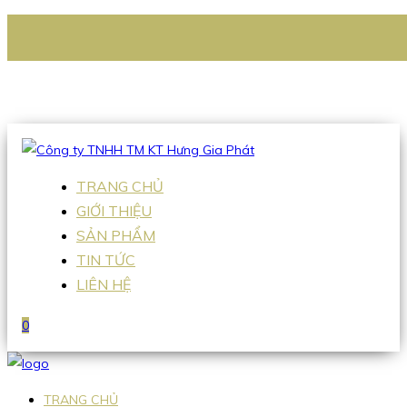
CÔNG TY TNHH TM KT HƯNG GIA PHÁT
Hotline
:
0938 336 079
Email
:
Sales2@hgpvietnam.com
TRANG CHỦ
GIỚI THIỆU
SẢN PHẨM
TIN TỨC
LIÊN HỆ
0
TRANG CHỦ