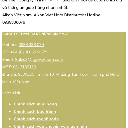
Liên hệ : Công ty TNHH TM KT Hưng Gia Phát để được hỗ trợ giá
và thời gian giao hàng nhanh nhất.
Alkon Việt Nam. Alkon Viet Nam Distributor / Hotline :
0938336079
CÔNG TY TNHH TM KT HƯNG GIA PHÁT
Hotline
:
0938 336 079
ĐT
:
+84 (028) 66834679
Email
:
Sales2@hgpvietnam.com
MST
:
0313138119
Địa chỉ
: 933/5/2C Tỉnh lộ 10, Phường Tân Tạo, Thành phố Hồ Chí
Minh, Việt Nam.
Chính sách
Chính sách mua hàng
Chính sách bảo hành
Chính sách thanh toán
Chính sách vận chuyển và giao nhận