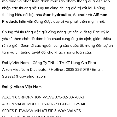
mở rộng và phát triển danh mục sản phẩm thông qua việc sáp
nhập các thương hiệu uy tín cùng chung giá trị cốt lõi. Những
thương hiệu nổi bật như
Star Hydraulics
,
Allenair
và
AIRman
Products
hiện vẫn đang được duy trì và phát triển mạnh mẽ.
Chúng tôi tin rằng việc giữ vững năng lực sản xuất tại Bắc Mỹ là
yếu tố then chốt để đảm bảo chuỗi cung ứng ổn định, giảm thiểu
rủi ro gián đoạn từ các nguồn cung cấp quốc tế, mang đến sự an
tâm và tin tưởng tuyệt đối cho khách hàng toàn cầu.
Đại lý Việt Nam – Công Ty TNHH TM KT Hưng Gia Phát
Alkon Viet Nam Distributor / Hotline : 0938 336 079 / Email :
Sales2@hgpvietnam.com
Đại lý Alkon Việt Nam
ALKON CORPORATION VALVE 375-02-007-60-3
ALKON VALVE MODEL: 150-02-711-68-1 , 125346
SERIES P-FW/MW MINIATURE 3-WAY VALVES