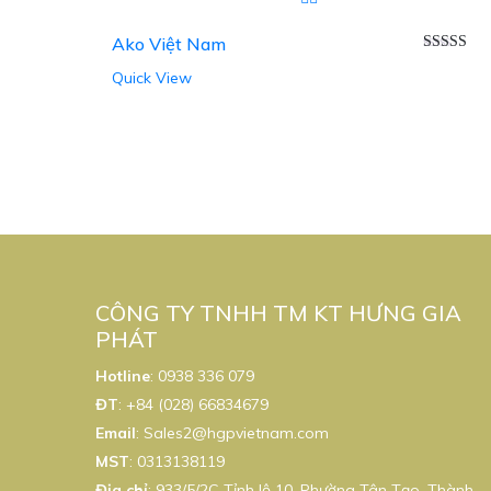
Ako Việt Nam
Được xếp
Quick View
hạng
5.00
sao
CÔNG TY TNHH TM KT HƯNG GIA
PHÁT
Hotline
:
0938 336 079
ĐT
:
+84 (028) 66834679
Email
:
Sales2@hgpvietnam.com
MST
:
0313138119
Địa chỉ
: 933/5/2C Tỉnh lộ 10, Phường Tân Tạo, Thành