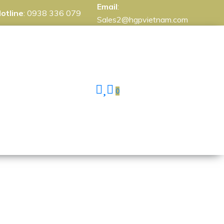
Email
:
otline
:
0938 336 079
Sales2@hgpvietnam.com
0