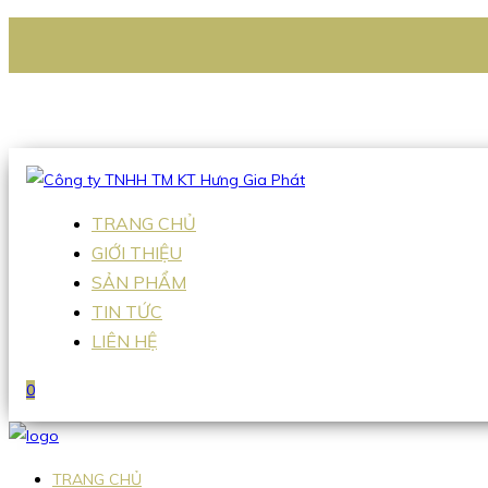
CÔNG TY TNHH TM KT HƯNG GIA PHÁT
Hotline
:
0938 336 079
Email
:
Sales2@hgpvietnam.com
TRANG CHỦ
GIỚI THIỆU
SẢN PHẨM
TIN TỨC
LIÊN HỆ
0
TRANG CHỦ