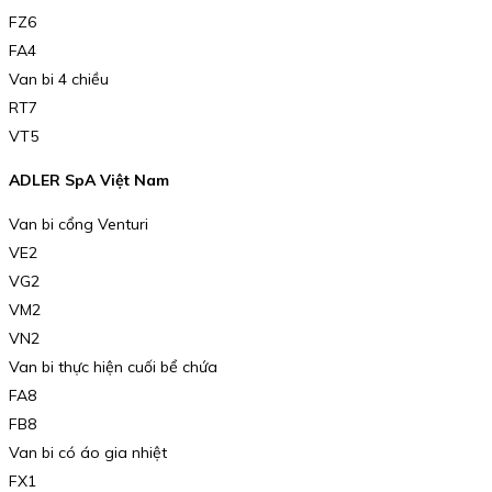
FZ6
FA4
Van bi 4 chiều
RT7
VT5
ADLER SpA Việt Nam
Van bi cổng Venturi
VE2
VG2
VM2
VN2
Van bi thực hiện cuối bể chứa
FA8
FB8
Van bi có áo gia nhiệt
FX1