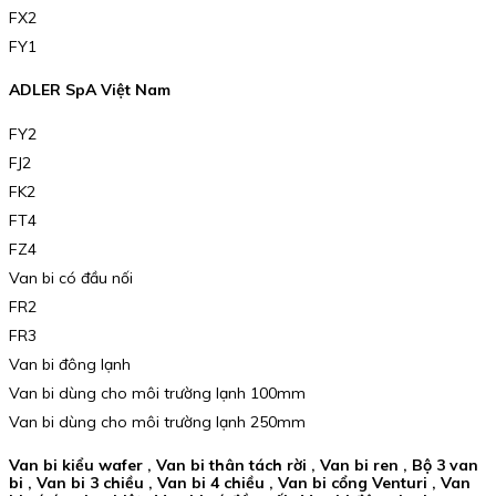
FX2
FY1
ADLER SpA Việt Nam
FY2
FJ2
FK2
FT4
FZ4
Van bi có đầu nối
FR2
FR3
Van bi đông lạnh
Van bi dùng cho môi trường lạnh 100mm
Van bi dùng cho môi trường lạnh 250mm
Van bi kiểu wafer , Van bi thân tách rời , Van bi ren , Bộ 3 van
bi , Van bi 3 chiều , Van bi 4 chiều , Van bi cổng Venturi , Van