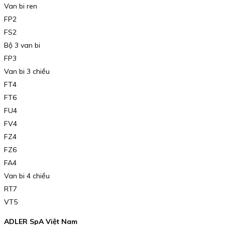
Van bi ren
FP2
FS2
Bộ 3 van bi
FP3
Van bi 3 chiều
FT4
FT6
FU4
FV4
FZ4
FZ6
FA4
Van bi 4 chiều
RT7
VT5
ADLER SpA Việt Nam