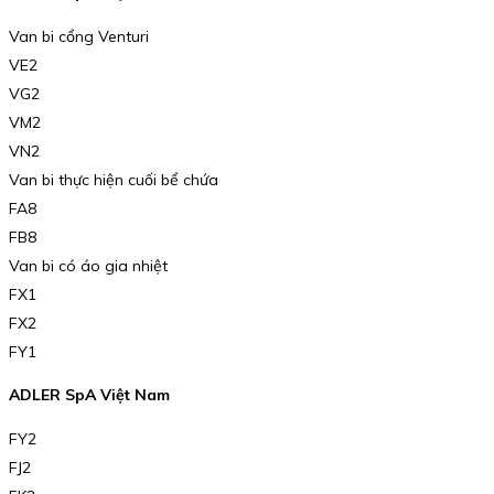
Van bi cổng Venturi
VE2
VG2
VM2
VN2
Van bi thực hiện cuối bể chứa
FA8
FB8
Van bi có áo gia nhiệt
FX1
FX2
FY1
ADLER SpA Việt Nam
FY2
FJ2