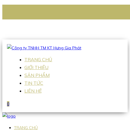
CÔNG TY TNHH TM KT HƯNG GIA PHÁT
Hotline
:
0938 336 079
Email
:
Sales2@hgpvietnam.com
TRANG CHỦ
GIỚI THIỆU
SẢN PHẨM
TIN TỨC
LIÊN HỆ
0
TRANG CHỦ