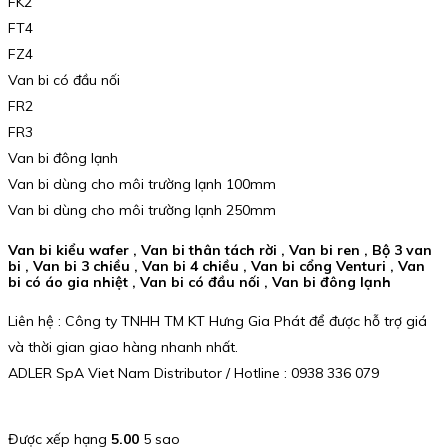
FK2
FT4
FZ4
Van bi có đầu nối
FR2
FR3
Van bi đông lạnh
Van bi dùng cho môi trường lạnh 100mm
Van bi dùng cho môi trường lạnh 250mm
Van bi kiểu wafer , Van bi thân tách rời , Van bi ren , Bộ 3 van
bi , Van bi 3 chiều , Van bi 4 chiều , Van bi cổng Venturi , Van
bi có áo gia nhiệt , Van bi có đầu nối , Van bi đông lạnh
Liên hệ : Công ty TNHH TM KT Hưng Gia Phát để được hỗ trợ giá
và thời gian giao hàng nhanh nhất.
ADLER SpA Viet Nam Distributor / Hotline : 0938 336 079
Được xếp hạng
5.00
5 sao