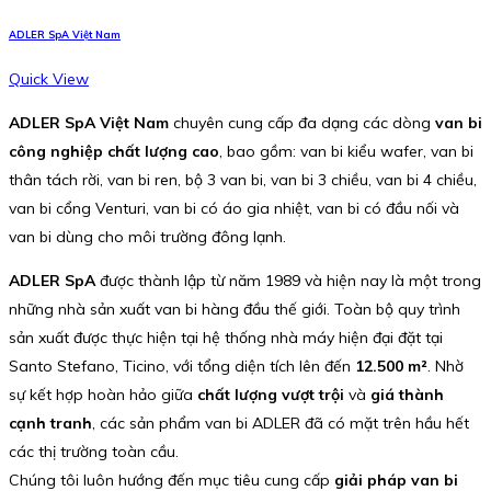
ADLER SpA Việt Nam
Quick View
ADLER SpA Việt Nam
chuyên cung cấp đa dạng các dòng
van bi
công nghiệp chất lượng cao
, bao gồm: van bi kiểu wafer, van bi
thân tách rời, van bi ren, bộ 3 van bi, van bi 3 chiều, van bi 4 chiều,
van bi cổng Venturi, van bi có áo gia nhiệt, van bi có đầu nối và
van bi dùng cho môi trường đông lạnh.
ADLER SpA
được thành lập từ năm 1989 và hiện nay là một trong
những nhà sản xuất van bi hàng đầu thế giới. Toàn bộ quy trình
sản xuất được thực hiện tại hệ thống nhà máy hiện đại đặt tại
Santo Stefano, Ticino, với tổng diện tích lên đến
12.500 m²
. Nhờ
sự kết hợp hoàn hảo giữa
chất lượng vượt trội
và
giá thành
cạnh tranh
, các sản phẩm van bi ADLER đã có mặt trên hầu hết
các thị trường toàn cầu.
Chúng tôi luôn hướng đến mục tiêu cung cấp
giải pháp van bi