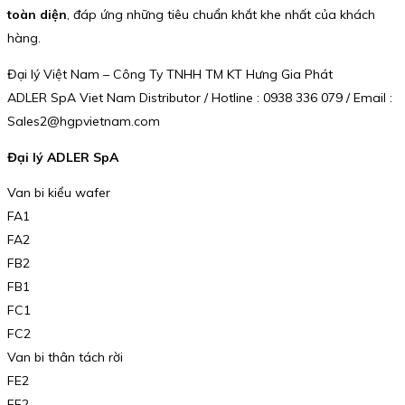
toàn diện
, đáp ứng những tiêu chuẩn khắt khe nhất của khách
hàng.
Đại lý Việt Nam – Công Ty TNHH TM KT Hưng Gia Phát
ADLER SpA Viet Nam Distributor / Hotline : 0938 336 079 / Email :
Sales2@hgpvietnam.com
Đại lý ADLER SpA
Van bi kiểu wafer
FA1
FA2
FB2
FB1
FC1
FC2
Van bi thân tách rời
FE2
FF2