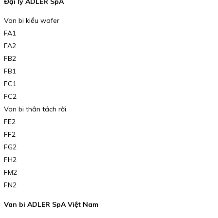
Đại lý ADLER SpA
Van bi kiểu wafer
FA1
FA2
FB2
FB1
FC1
FC2
Van bi thân tách rời
FE2
FF2
FG2
FH2
FM2
FN2
Van bi ADLER SpA Việt Nam