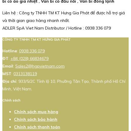
bi có áo gia nhiệt , Van bi có đầu nối , Van bi đông lạnh
Liên hệ : Công ty TNHH TM KT Hưng Gia Phát để được hỗ trợ giá
và thời gian giao hàng nhanh nhất.
ADLER SpA Viet Nam Distributor / Hotline : 0938 336 079
CÔNG TY TNHH TM KT HƯNG GIA PHÁT
Hotline
:
0938 336 079
ĐT
:
+84 (028) 66834679
Email
:
Sales2@hgpvietnam.com
MST
:
0313138119
Địa chỉ
: 933/5/2C Tỉnh lộ 10, Phường Tân Tạo, Thành phố Hồ Chí
Minh, Việt Nam.
Chính sách
Chính sách mua hàng
Chính sách bảo hành
Chính sách thanh toán