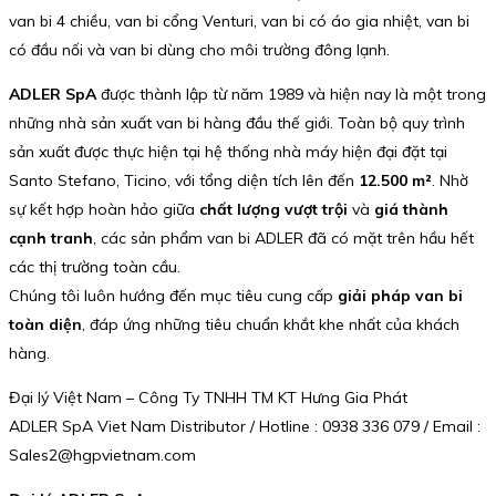
van bi 4 chiều, van bi cổng Venturi, van bi có áo gia nhiệt, van bi
có đầu nối và van bi dùng cho môi trường đông lạnh.
ADLER SpA
được thành lập từ năm 1989 và hiện nay là một trong
những nhà sản xuất van bi hàng đầu thế giới. Toàn bộ quy trình
sản xuất được thực hiện tại hệ thống nhà máy hiện đại đặt tại
Santo Stefano, Ticino, với tổng diện tích lên đến
12.500 m²
. Nhờ
sự kết hợp hoàn hảo giữa
chất lượng vượt trội
và
giá thành
cạnh tranh
, các sản phẩm van bi ADLER đã có mặt trên hầu hết
các thị trường toàn cầu.
Chúng tôi luôn hướng đến mục tiêu cung cấp
giải pháp van bi
toàn diện
, đáp ứng những tiêu chuẩn khắt khe nhất của khách
hàng.
Đại lý Việt Nam – Công Ty TNHH TM KT Hưng Gia Phát
ADLER SpA Viet Nam Distributor / Hotline : 0938 336 079 / Email :
Sales2@hgpvietnam.com