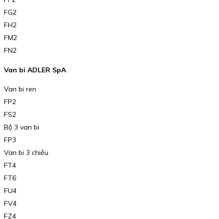
FG2
FH2
FM2
FN2
Van bi ADLER SpA
Van bi ren
FP2
FS2
Bộ 3 van bi
FP3
Van bi 3 chiều
FT4
FT6
FU4
FV4
FZ4