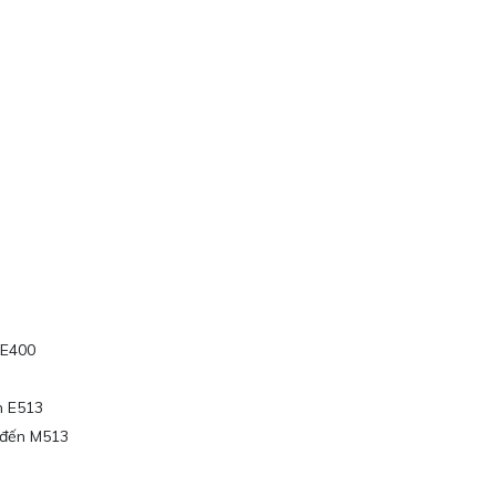
 E400
n E513
 đến M513