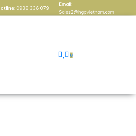
Email
:
otline
:
0938 336 079
Sales2@hgpvietnam.com
0