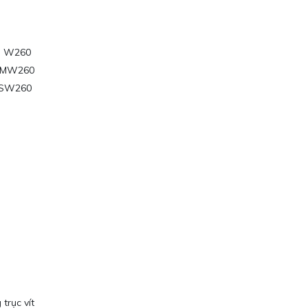
ến W260
n MW260
n SW260
trục vít