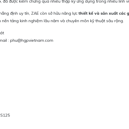
o
, đã được kiểm chứng qua nhiều thập kỷ ứng dụng trong nhiều lĩnh v
hẳng định uy tín, ZAE còn sở hữu năng lực
thiết kế và sản xuất các 
ên nền tảng kinh nghiệm lâu năm và chuyên môn kỹ thuật sâu rộng.
át
/ Email : phu@hgpvietnam.com
n S125