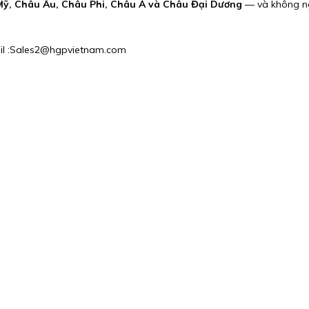
ỹ, Châu Âu, Châu Phi, Châu Á và Châu Đại Dương
— và không n
mail :Sales2@hgpvietnam.com