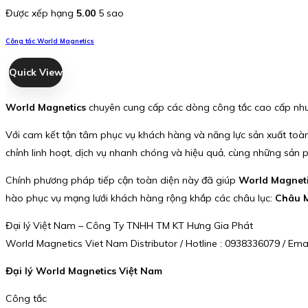
Được xếp hạng
5.00
5 sao
Công tắc World Magnetics
Quick View
World Magnetics
chuyên cung cấp các dòng công tắc cao cấp nh
Với cam kết tận tâm phục vụ khách hàng và năng lực sản xuất toàn d
chỉnh linh hoạt, dịch vụ nhanh chóng và hiệu quả, cùng những sản p
Chính phương pháp tiếp cận toàn diện này đã giúp
World Magnet
hào phục vụ mạng lưới khách hàng rộng khắp các châu lục:
Châu M
Đại lý Việt Nam – Công Ty TNHH TM KT Hưng Gia Phát
World Magnetics Viet Nam Distributor / Hotline : 0938336079 / E
Đại lý World Magnetics Việt Nam
Công tắc