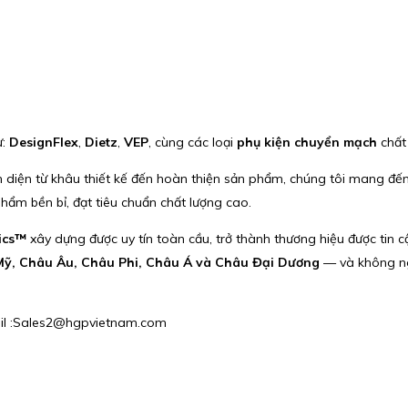
ư:
DesignFlex
,
Dietz
,
VEP
, cùng các loại
phụ kiện chuyển mạch
chất
iện từ khâu thiết kế đến hoàn thiện sản phẩm, chúng tôi mang đến nhi
hẩm bền bỉ, đạt tiêu chuẩn chất lượng cao.
ics™
xây dựng được uy tín toàn cầu, trở thành thương hiệu được tin cậ
ỹ, Châu Âu, Châu Phi, Châu Á và Châu Đại Dương
— và không n
mail :Sales2@hgpvietnam.com