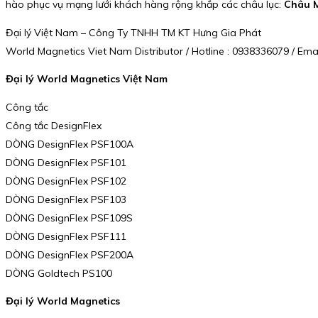
hào phục vụ mạng lưới khách hàng rộng khắp các châu lục:
Châu M
Đại lý Việt Nam – Công Ty TNHH TM KT Hưng Gia Phát
World Magnetics Viet Nam Distributor / Hotline : 0938336079 / E
Đại lý World Magnetics Việt Nam
Công tắc
Công tắc DesignFlex
DÒNG DesignFlex PSF100A
DÒNG DesignFlex PSF101
DÒNG DesignFlex PSF102
DÒNG DesignFlex PSF103
DÒNG DesignFlex PSF109S
DÒNG DesignFlex PSF111
DÒNG DesignFlex PSF200A
DÒNG Goldtech PS100
Đại lý World Magnetics