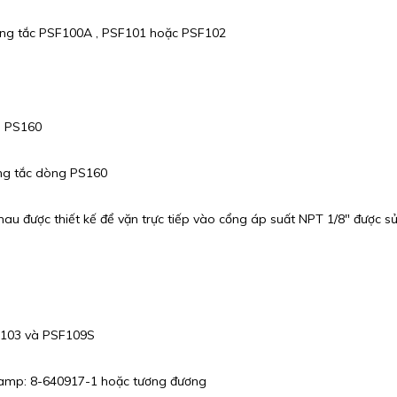
ông tắc PSF100A , PSF101 hoặc PSF102
g PS160
ông tắc dòng PS160
au được thiết kế để vặn trực tiếp vào cổng áp suất NPT 1/8″ được 
F103 và PSF109S
 amp: 8-640917-1 hoặc tương đương