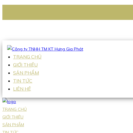
CÔNG TY TNHH TM KT HƯNG GIA PHÁT
Hotline
:
0938 336 079
Email
:
Sales2@hgpvietnam.com
TRANG CHỦ
GIỚI THIỆU
SẢN PHẨM
TIN TỨC
LIÊN HỆ
TRANG CHỦ
GIỚI THIỆU
SẢN PHẨM
TIN TỨC