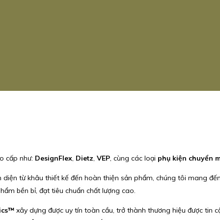
o cấp như:
DesignFlex
,
Dietz
,
VEP
, cùng các loại
phụ kiện chuyển 
iện từ khâu thiết kế đến hoàn thiện sản phẩm, chúng tôi mang đến nhi
hẩm bền bỉ, đạt tiêu chuẩn chất lượng cao.
ics™
xây dựng được uy tín toàn cầu, trở thành thương hiệu được tin cậ