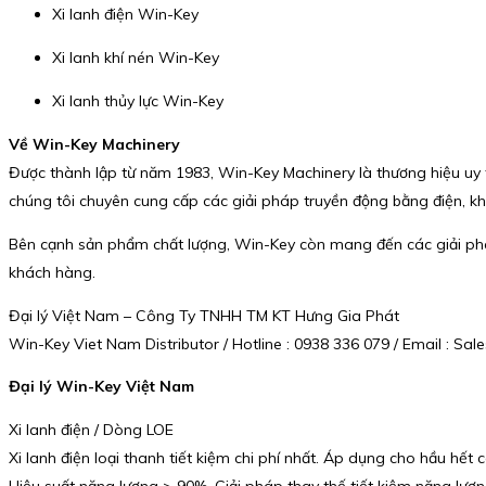
Xi lanh điện Win-Key
Xi lanh khí nén Win-Key
Xi lanh thủy lực Win-Key
Về Win-Key Machinery
Được thành lập từ năm 1983, Win-Key Machinery là thương hiệu uy tín
chúng tôi chuyên cung cấp các giải pháp truyền động bằng điện, khí
Bên cạnh sản phẩm chất lượng, Win-Key còn mang đến các giải pháp
khách hàng.
Đại lý Việt Nam – Công Ty TNHH TM KT Hưng Gia Phát
Win-Key Viet Nam Distributor / Hotline : 0938 336 079 / Email : 
Đại lý Win-Key Việt Nam
Xi lanh điện / Dòng LOE
Xi lanh điện loại thanh tiết kiệm chi phí nhất. Áp dụng cho hầu hết
Hiệu suất năng lượng > 90%. Giải pháp thay thế tiết kiệm năng lượng 