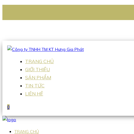
CÔNG TY TNHH TM KT HƯNG GIA PHÁT
Hotline
:
0938 336 079
Email
:
Sales2@hgpvietnam.com
TRANG CHỦ
GIỚI THIỆU
SẢN PHẨM
TIN TỨC
LIÊN HỆ
0
TRANG CHỦ