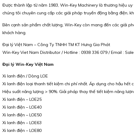
Được thành lập từ năm 1983, Win-Key Machinery là thương hiệu uy tín
chúng tôi chuyên cung cấp các giải pháp truyền động bằng điện, khí
Bên cạnh sản phẩm chất lượng, Win-Key còn mang đến các giải pháp
khách hàng.
Đại lý Việt Nam – Công Ty TNHH TM KT Hưng Gia Phát
Win-Key Viet Nam Distributor / Hotline : 0938 336 079 / Email : 
Đại lý Win-Key Việt Nam
Xi lanh điện / Dòng LOE
Xi lanh điện loại thanh tiết kiệm chi phí nhất. Áp dụng cho hầu hết
Hiệu suất năng lượng > 90%. Giải pháp thay thế tiết kiệm năng lượng 
Xi lanh điện – LOE25
Xi lanh điện – LOE40
Xi lanh điện – LOE50
Xi lanh điện – LOE63
Xi lanh điện – LOE80