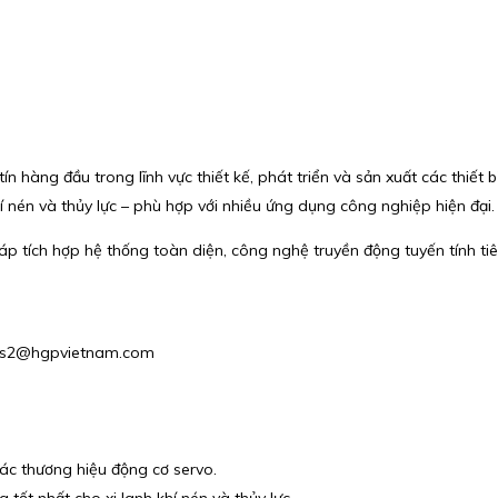
 hàng đầu trong lĩnh vực thiết kế, phát triển và sản xuất các thiết b
 nén và thủy lực – phù hợp với nhiều ứng dụng công nghiệp hiện đại.
 tích hợp hệ thống toàn diện, công nghệ truyền động tuyến tính tiê
Sales2@hgpvietnam.com
 các thương hiệu động cơ servo.
tốt nhất cho xi lanh khí nén và thủy lực.