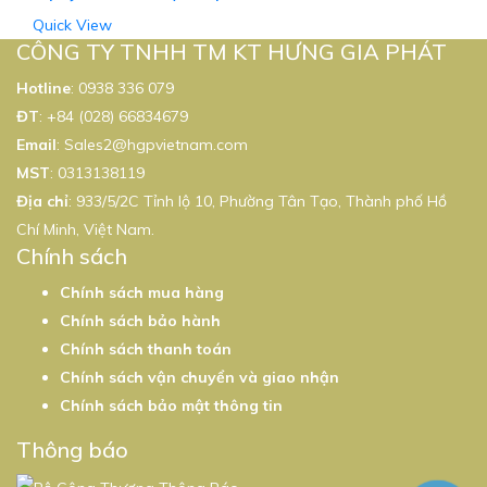
Được xếp
Quick View
hạng
5.00
5
sao
CÔNG TY TNHH TM KT HƯNG GIA PHÁT
Hotline
:
0938 336 079
ĐT
:
+84 (028) 66834679
Email
:
Sales2@hgpvietnam.com
MST
:
0313138119
Địa chỉ
: 933/5/2C Tỉnh lộ 10, Phường Tân Tạo, Thành phố Hồ
Chí Minh, Việt Nam.
Chính sách
Chính sách mua hàng
Chính sách bảo hành
Chính sách thanh toán
Chính sách vận chuyển và giao nhận
Chính sách bảo mật thông tin
Thông báo