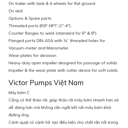
On trailer with tank & 4 wheels for flat ground
On skid
Options & Spare parts
Threaded ports BSP-NPT (1″-4″).
Counter flanges to weld (standard for 6″ & 8″).
Flanged ports DIN-ASA with ¼” threaded holes for
Vacuum-meter and Manometer.
Wear plates for abrasion.
Heavy-duty open impeller designed for passage of solids.
Impeller & the wear plate with cutter device for soft solids.
Victor Pumps Việt Nam
Máy bơm C
Cổng có thể tháo rời: giúp tháo rời máy bơm nhanh hơn và
dễ dàng hơn mà không cần ngắt kết nối máy bơm khỏi
đường ống.
Cánh quạt có cánh hở: tạo điều kiện cho chất rắn nổi trong