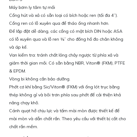
Máy bơm ly tâm tự mồi
Cổng hút và xả có sẵn loại có bích hoặc ren (tối đa 4”).
Cổng ren có lỗ xuyên qua để tháo ống nhanh hơn.
Để lắp đặt dễ dàng, các cổng có mặt bích DIN hoặc ASA
có lỗ xuyên qua và lỗ ren ¼” cho đồng hồ đo chân không
và áp kế.
Van kiểm tra: tránh chất lỏng chảy ngược từ phía xả và
giảm thời gian mồi. Có sẵn bằng NBR, Viton® (FKM), PTFE
& EPDM.
Vòng bi không cần bảo dưỡng.
Phớt cơ khí bằng Sic/Viton® (FKM) với ống lót trục bằng
thép không gỉ và bôi trơn phía sau phớt để cải thiện khả
năng chạy khô.
Cánh quạt hở chịu lực và tấm mài mòn được thiết kế để
mài mòn và dẫn chất rắn. Theo yêu cầu với thiết bị cắt cho
chất rắn mềm.