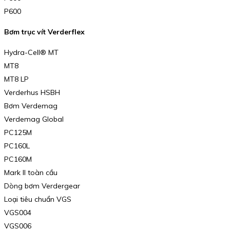
P600
Bơm trục vít Verderflex
Hydra-Cell® MT
MT8
MT8 LP
Verderhus HSBH
Bơm Verdemag
Verdemag Global
PC125M
PC160L
PC160M
Mark II toàn cầu
Dòng bơm Verdergear
Loại tiêu chuẩn VGS
VGS004
VGS006