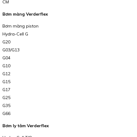
CM
Bơm màng Verderflex
Bơm màng piston
Hydra-Cell G
G20
G03/G13
G04
G10
G12
G15
G17
G25
G35
G66
Bơm ly tâm Verderflex