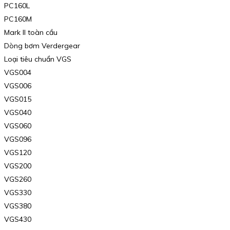
PC160L
PC160M
Mark II toàn cầu
Dòng bơm Verdergear
Loại tiêu chuẩn VGS
VGS004
VGS006
VGS015
VGS040
VGS060
VGS096
VGS120
VGS200
VGS260
VGS330
VGS380
VGS430