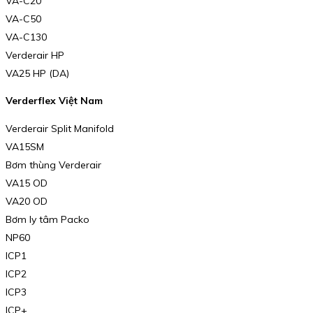
VA-C20
VA-C50
VA-C130
Verderair HP
VA25 HP (DA)
Verderflex Việt Nam
Verderair Split Manifold
VA15SM
Bơm thùng Verderair
VA15 OD
VA20 OD
Bơm ly tâm Packo
NP60
ICP1
ICP2
ICP3
ICP+