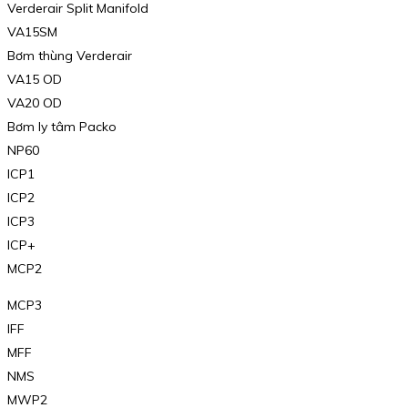
Verderair Split Manifold
VA15SM
Bơm thùng Verderair
VA15 OD
VA20 OD
Bơm ly tâm Packo
NP60
ICP1
ICP2
ICP3
ICP+
MCP2
MCP3
IFF
MFF
NMS
MWP2