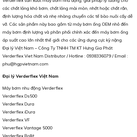
Verderflex sản xuất máy bơm nhu động, giải pháp lý tưởng cho
các chất lỏng khó bơm, chất lỏng mài mòn, nhớt hoặc chất rắn,
định lượng hóa chất và nhẹ nhàng chuyển các tế bào nuôi cấy dễ
vỡ. Các sản phẩm này bao gồm từ máy bơm ống OEM nhỏ đến
máy bơm định lượng và phân phối chính xác đến máy bơm ống
áp suất cao lớn nhất thế giới cho các ứng dụng cực kỳ nặng.
Đại lý Việt Nam – Công Ty TNHH TM KT Hưng Gia Phát
Verderflex Viet Nam Distributor / Hotline : 0938336079 / Email :
phu@hgpvietnam.com
Đại lý Verderflex Việt Nam
Máy bơm nhu động Verderflex
Verderflex Ds500
Verderflex Dura
Verderflex iDura
Verderflex VF
Ververflex Vantage 5000
Verderflex Rollit