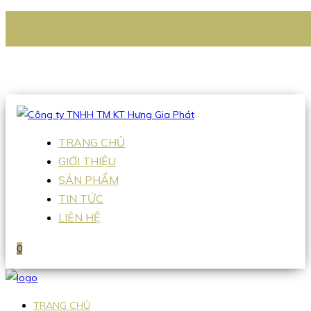
CÔNG TY TNHH TM KT HƯNG GIA PHÁT
Hotline
:
0938 336 079
Email
:
Sales2@hgpvietnam.com
TRANG CHỦ
GIỚI THIỆU
SẢN PHẨM
TIN TỨC
LIÊN HỆ
0
TRANG CHỦ