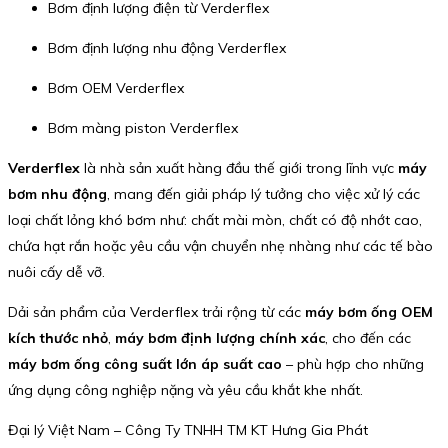
Bơm định lượng điện từ Verderflex
Bơm định lượng nhu động Verderflex
Bơm OEM Verderflex
Bơm màng piston Verderflex
Verderflex
là nhà sản xuất hàng đầu thế giới trong lĩnh vực
máy
bơm nhu động
, mang đến giải pháp lý tưởng cho việc xử lý các
loại chất lỏng khó bơm như: chất mài mòn, chất có độ nhớt cao,
chứa hạt rắn hoặc yêu cầu vận chuyển nhẹ nhàng như các tế bào
nuôi cấy dễ vỡ.
Dải sản phẩm của Verderflex trải rộng từ các
máy bơm ống OEM
kích thước nhỏ
,
máy bơm định lượng chính xác
, cho đến các
máy bơm ống công suất lớn áp suất cao
– phù hợp cho những
ứng dụng công nghiệp nặng và yêu cầu khắt khe nhất.
Đại lý Việt Nam – Công Ty TNHH TM KT Hưng Gia Phát