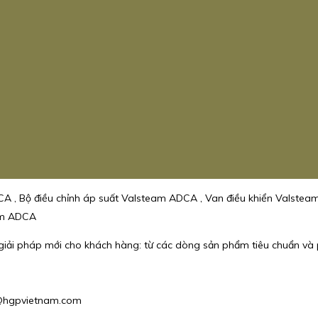
A , Bộ điều chỉnh áp suất Valsteam ADCA , Van điều khiển Valste
eam ADCA
c giải pháp mới cho khách hàng: từ các dòng sản phẩm tiêu chuẩn và 
s2@hgpvietnam.com