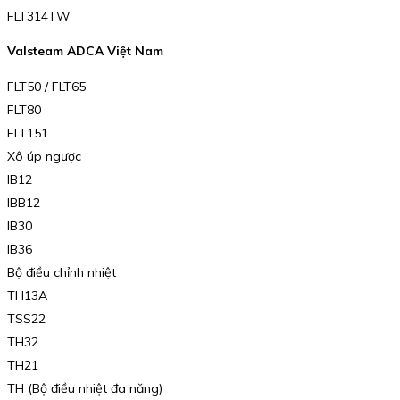
FLT314TW
Valsteam ADCA Việt Nam
FLT50 / FLT65
FLT80
FLT151
Xô úp ngược
IB12
IBB12
IB30
IB36
Bộ điều chỉnh nhiệt
TH13A
TSS22
TH32
TH21
TH (Bộ điều nhiệt đa năng)