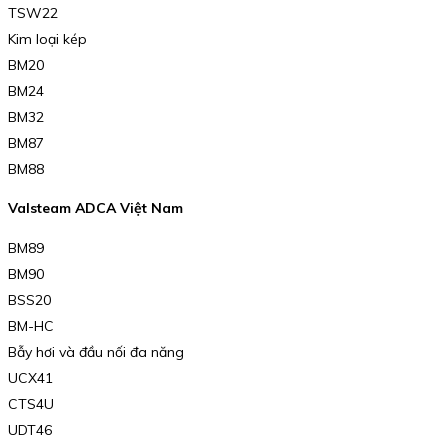
TSW22
Kim loại kép
BM20
BM24
BM32
BM87
BM88
Valsteam ADCA Việt Nam
BM89
BM90
BSS20
BM-HC
Bẫy hơi và đầu nối đa năng
UCX41
CTS4U
UDT46