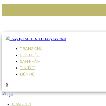
CÔNG TY TNHH TM KT HƯNG GIA PHÁT
Hotline
:
0938 336 079
Email
:
Sales2@hgpvietnam.com
TRANG CHỦ
GIỚI THIỆU
SẢN PHẨM
TIN TỨC
LIÊN HỆ
0
TRANG CHỦ