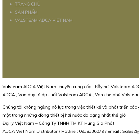
TRANG CHỦ
SẢN PHẨM
VALSTEAM ADCA VIỆT NAM
Valsteam ADCA Việt Nam chuyên cung cấp : Bẫy hơi Valsteam ADC
ADCA , Van duy trì áp suất Valsteam ADCA , Van che phủ Valst
Chúng tôi không ngừng nỗ lực trong việc thiết kế và phát triển cá
một trong những dòng thiết bị hơi nước đa dạng nhất thế giới.
Đại lý Việt Nam – Công Ty TNHH TM KT Hưng Gia Phát
ADCA Viet Nam Distributor / Hotline : 0938336079 / Email : Sale