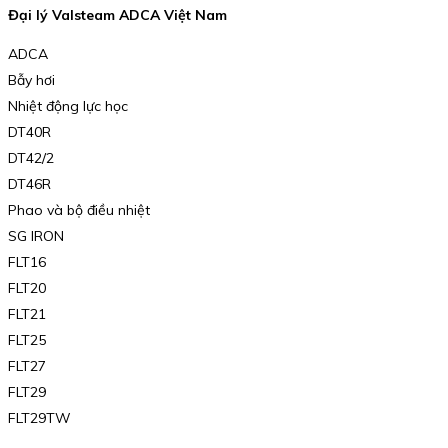
Đại lý Valsteam ADCA Việt Nam
ADCA
Bẫy hơi
Nhiệt động lực học
DT40R
DT42/2
DT46R
Phao và bộ điều nhiệt
SG IRON
FLT16
FLT20
FLT21
FLT25
FLT27
FLT29
FLT29TW