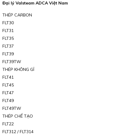
Đại lý Valsteam ADCA Việt Nam
THÉP CARBON
FLT30
FLT31
FLT35
FLT37
FLT39
FLT39TW
THÉP KHÔNG GỈ
FLT41
FLT45
FLT47
FLT49
FLT49TW
THÉP CHẾ TẠO
FLT22
FLT312 / FLT314