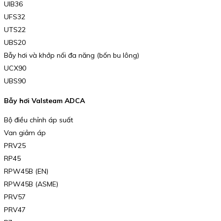
UIB36
UFS32
UTS22
UBS20
Bẫy hơi và khớp nối đa năng (bốn bu lông)
UCX90
UBS90
Bẫy hơi Valsteam ADCA
Bộ điều chỉnh áp suất
Van giảm áp
PRV25
RP45
RPW45B (EN)
RPW45B (ASME)
PRV57
PRV47