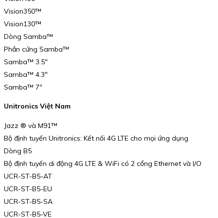
Vision350™
Vision130™
Dòng Samba™
Phần cứng Samba™
Samba™ 3.5″
Samba™ 4.3″
Samba™ 7″
Unitronics Việt Nam
Jazz ® và M91™
Bộ định tuyến Unitronics: Kết nối 4G LTE cho mọi ứng dụng
Dòng B5
Bộ định tuyến di động 4G LTE & WiFi có 2 cổng Ethernet và I/O
UCR-ST-B5-AT
UCR-ST-B5-EU
UCR-ST-B5-SA
UCR-ST-B5-VE