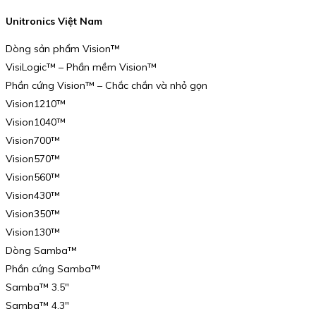
Unitronics Việt Nam
Dòng sản phẩm Vision™
VisiLogic™ – Phần mềm Vision™
Phần cứng Vision™ – Chắc chắn và nhỏ gọn
Vision1210™
Vision1040™
Vision700™
Vision570™
Vision560™
Vision430™
Vision350™
Vision130™
Dòng Samba™
Phần cứng Samba™
Samba™ 3.5″
Samba™ 4.3″