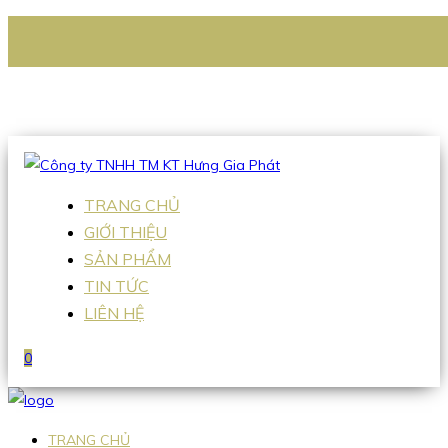
CÔNG TY TNHH TM KT HƯNG GIA PHÁT
Hotline
:
0938 336 079
Email
:
Sales2@hgpvietnam.com
TRANG CHỦ
GIỚI THIỆU
SẢN PHẨM
TIN TỨC
LIÊN HỆ
0
TRANG CHỦ