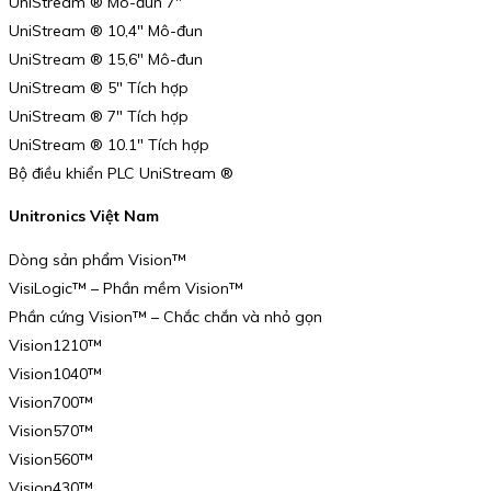
UniStream ® Mô-đun 7″
UniStream ® 10,4″ Mô-đun
UniStream ® 15,6″ Mô-đun
UniStream ® 5″ Tích hợp
UniStream ® 7″ Tích hợp
UniStream ® 10.1″ Tích hợp
Bộ điều khiển PLC UniStream ®
Unitronics Việt Nam
Dòng sản phẩm Vision™
VisiLogic™ – Phần mềm Vision™
Phần cứng Vision™ – Chắc chắn và nhỏ gọn
Vision1210™
Vision1040™
Vision700™
Vision570™
Vision560™
Vision430™