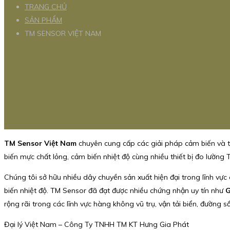
TRANG CHỦ
SẢN PHẨM
TM SENSOR VIỆT NAM
TM Sensor Việt Nam
chuyên cung cấp các giải pháp cảm biến và t
biến mực chất lỏng, cảm biến nhiệt độ cùng nhiều thiết bị đo lường
Chúng tôi sở hữu nhiều dây chuyền sản xuất hiện đại trong lĩnh vực
biến nhiệt độ. TM Sensor đã đạt được nhiều chứng nhận uy tín như
G
rộng rãi trong các lĩnh vực hàng không vũ trụ, vận tải biển, đường 
Đại lý Việt Nam – Công Ty TNHH TM KT Hưng Gia Phát