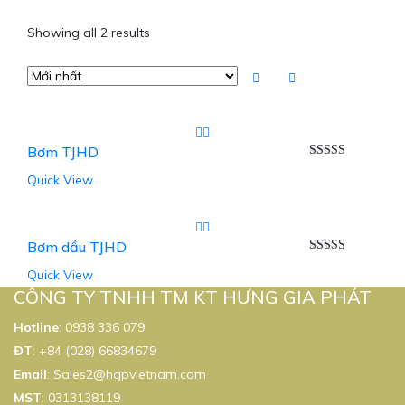
Showing all 2 results
Bơm TJHD
Được xếp
Quick View
hạng
5.00
5
sao
Bơm dầu TJHD
Được xếp
Quick View
hạng
5.00
5
sao
CÔNG TY TNHH TM KT HƯNG GIA PHÁT
Hotline
:
0938 336 079
ĐT
:
+84 (028) 66834679
Email
:
Sales2@hgpvietnam.com
MST
:
0313138119