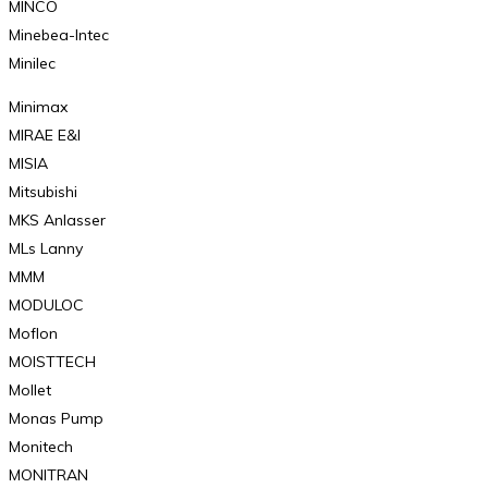
MINCO
Minebea-Intec
Minilec
Minimax
MIRAE E&I
MISIA
Mitsubishi
MKS Anlasser
MLs Lanny
MMM
MODULOC
Moflon
MOISTTECH
Mollet
Monas Pump
Monitech
MONITRAN