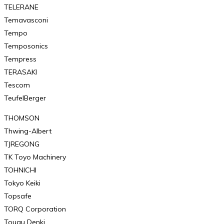
TELERANE
Temavasconi
Tempo
Temposonics
Tempress
TERASAKI
Tescom
TeufelBerger
THOMSON
Thwing-Albert
TJREGONG
TK Toyo Machinery
TOHNICHI
Tokyo Keiki
Topsafe
TORQ Corporation
Tougu Denki