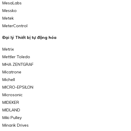
MesaLabs
Messko
Metek
MeterControl
Đại lý Thiết bị tự động hóa
Metrix
Mettler Toledo
MHA ZENTGRAF
Micatrone
Michell
MICRO-EPSILON
Microsonic
MIDEKER
MIDLAND
Miki Pulley
Minarik Drives