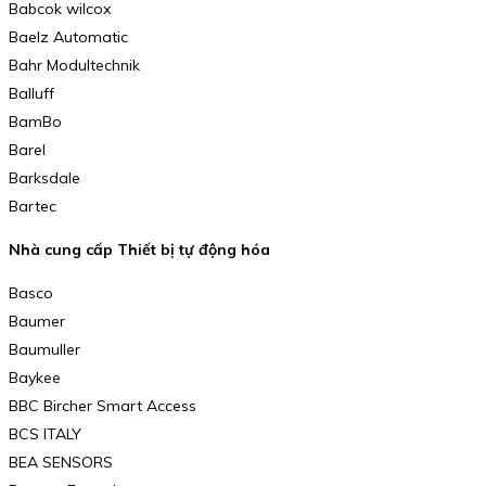
Babcok wilcox
Baelz Automatic
Bahr Modultechnik
Balluff
BamBo
Barel
Barksdale
Bartec
Nhà cung cấp Thiết bị tự động hóa
Basco
Baumer
Baumuller
Baykee
BBC Bircher Smart Access
BCS ITALY
BEA SENSORS