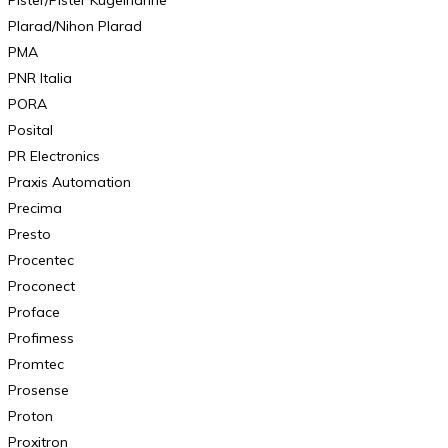
Plarad/Nihon Plarad
PMA
PNR Italia
PORA
Posital
PR Electronics
Praxis Automation
Precima
Presto
Procentec
Proconect
Proface
Profimess
Promtec
Prosense
Proton
Proxitron