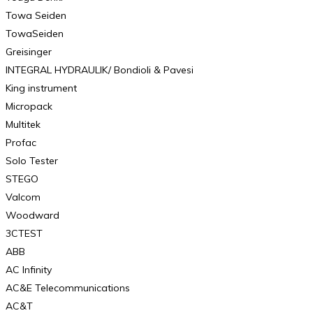
Towa Seiden
TowaSeiden
Greisinger
INTEGRAL HYDRAULIK/ Bondioli & Pavesi
King instrument
Micropack
Multitek
Profac
Solo Tester
STEGO
Valcom
Woodward
3CTEST
ABB
AC Infinity
AC&E Telecommunications
AC&T