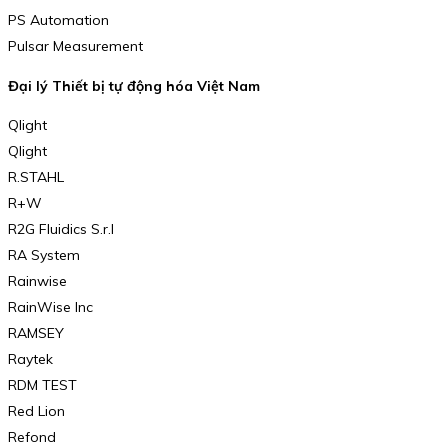
PS Automation
Pulsar Measurement
Đại lý Thiết bị tự động hóa Việt Nam
Qlight
Qlight
R.STAHL
R+W
R2G Fluidics S.r.l
RA System
Rainwise
RainWise Inc
RAMSEY
Raytek
RDM TEST
Red Lion
Refond