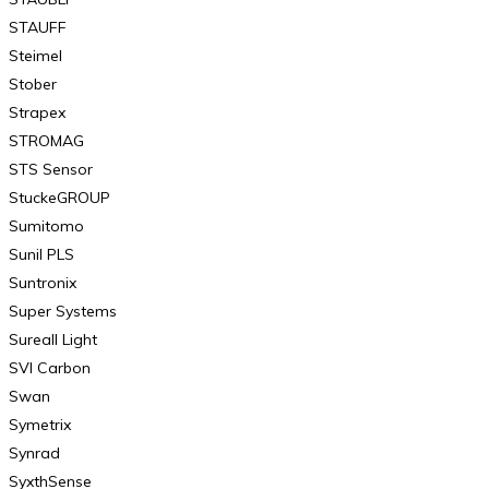
STAUFF
Steimel
Stober
Strapex
STROMAG
STS Sensor
StuckeGROUP
Sumitomo
Sunil PLS
Suntronix
Super Systems
Sureall Light
SVI Carbon
Swan
Symetrix
Synrad
SyxthSense