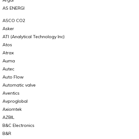
Argal
AS ENERGI
ASCO CO2
Asker
ATI (Analytical Technology Inc)
Atos
Atrax
Auma
Autec
Auto Flow
Automatic valve
Aventics
Avproglobal
Axiomtek
AZBIL
B&C Electronics
B&R