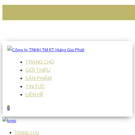
CÔNG TY TNHH TM KT HƯNG GIA PHÁT
Hotline
:
0938 336 079
Email
:
Sales2@hgpvietnam.com
TRANG CHỦ
GIỚI THIỆU
SẢN PHẨM
TIN TỨC
LIÊN HỆ
0
TRANG CHỦ