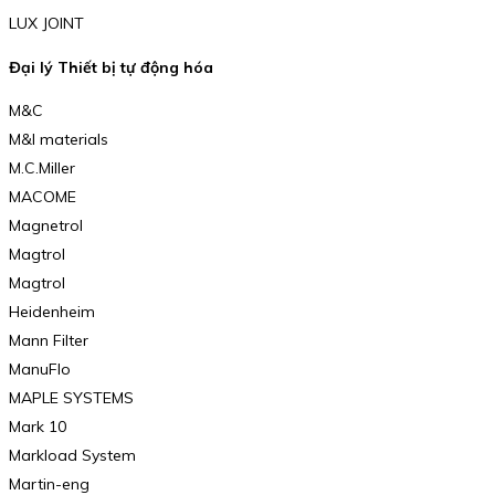
LUX JOINT
Đại lý Thiết bị tự động hóa
M&C
M&I materials
M.C.Miller
MACOME
Magnetrol
Magtrol
Magtrol
Heidenheim
Mann Filter
ManuFlo
MAPLE SYSTEMS
Mark 10
Markload System
Martin-eng