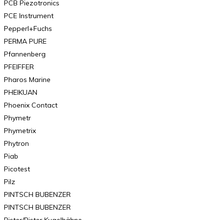
PCB Piezotronics
PCE Instrument
Pepperl+Fuchs
PERMA PURE
Pfannenberg
PFEIFFER
Pharos Marine
PHEIKUAN
Phoenix Contact
Phymetr
Phymetrix
Phytron
Piab
Picotest
Pilz
PINTSCH BUBENZER
PINTSCH BUBENZER
Pister/Pister Kugelhähne