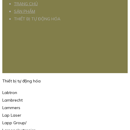
TRANG CHỦ
SẢN PHẨM
THIẾT BỊ TỰ ĐỘNG HÓA
Thiết bị tự động hóa
Labtron
Lambrecht
Lammers
Lap Laser
Lapp Group/