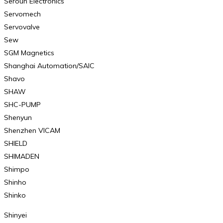
Seroun Electronics
Servomech
Servovalve
Sew
SGM Magnetics
Shanghai Automation/SAIC
Shavo
SHAW
SHC-PUMP
Shenyun
Shenzhen VICAM
SHIELD
SHIMADEN
Shimpo
Shinho
Shinko
Shinyei