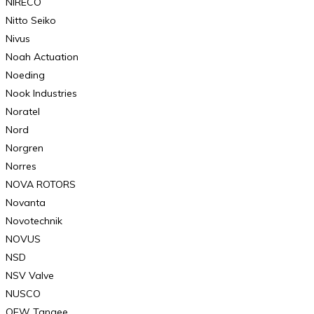
NIRECO
Nitto Seiko
Nivus
Noah Actuation
Noeding
Nook Industries
Noratel
Nord
Norgren
Norres
NOVA ROTORS
Novanta
Novotechnik
NOVUS
NSD
NSV Valve
NUSCO
OEW Tangee