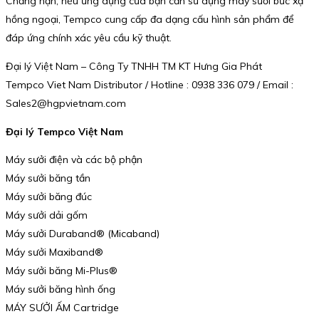
Chẳng hạn, nếu ứng dụng của bạn cần sử dụng máy sưởi bức xạ
hồng ngoại, Tempco cung cấp đa dạng cấu hình sản phẩm để
đáp ứng chính xác yêu cầu kỹ thuật.
Đại lý Việt Nam – Công Ty TNHH TM KT Hưng Gia Phát
Tempco Viet Nam Distributor / Hotline : 0938 336 079 / Email :
Sales2@hgpvietnam.com
Đại lý Tempco Việt Nam
Máy sưởi điện và các bộ phận
Máy sưởi băng tần
Máy sưởi băng đúc
Máy sưởi dải gốm
Máy sưởi Duraband® (Micaband)
Máy sưởi Maxiband®
Máy sưởi băng Mi-Plus®
Máy sưởi băng hình ống
MÁY SƯỞI ẤM Cartridge