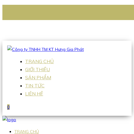
CÔNG TY TNHH TM KT HƯNG GIA PHÁT
Hotline
:
0938 336 079
Email
:
Sales2@hgpvietnam.com
TRANG CHỦ
GIỚI THIỆU
SẢN PHẨM
TIN TỨC
LIÊN HỆ
0
TRANG CHỦ