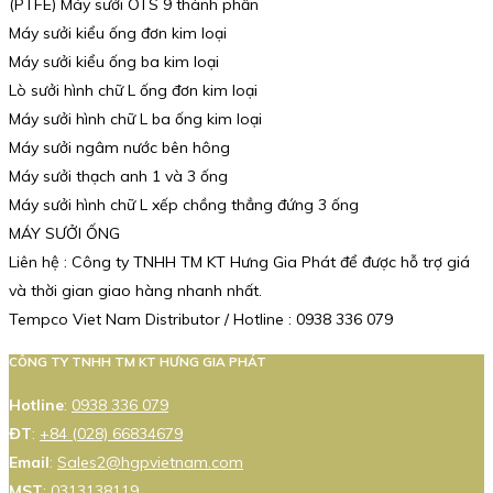
(PTFE) Máy sưởi OTS 9 thành phần
Máy sưởi kiểu ống đơn kim loại
Máy sưởi kiểu ống ba kim loại
Lò sưởi hình chữ L ống đơn kim loại
Máy sưởi hình chữ L ba ống kim loại
Máy sưởi ngâm nước bên hông
Máy sưởi thạch anh 1 và 3 ống
Máy sưởi hình chữ L xếp chồng thẳng đứng 3 ống
MÁY SƯỞI ỐNG
Liên hệ : Công ty TNHH TM KT Hưng Gia Phát để được hỗ trợ giá
và thời gian giao hàng nhanh nhất.
Tempco Viet Nam Distributor / Hotline : 0938 336 079
CÔNG TY TNHH TM KT HƯNG GIA PHÁT
Hotline
:
0938 336 079
ĐT
:
+84 (028) 66834679
Email
:
Sales2@hgpvietnam.com
MST
:
0313138119