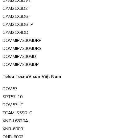
CAM21X3DVT
CAM21X3D2T
CAM21X3D6T
CAM21X3D6TP
CAM21X4DD
DOV.MIP7230MDRP
DOV.MIP7230MDRS
DOV.MIP7230MD
DOV.MIP7230MDP
Telea TecnoVison Việt Nam
DOV.57
SPT57-10
DOV.53HT
TCAM-S5SD-G
XNZ-L6320A
XNB-6000
QNB-6002