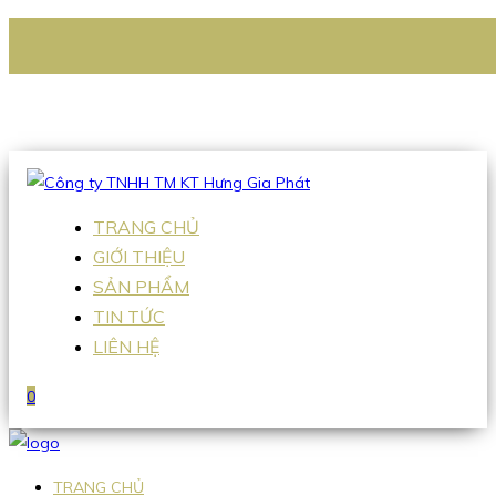
CÔNG TY TNHH TM KT HƯNG GIA PHÁT
Hotline
:
0938 336 079
Email
:
Sales2@hgpvietnam.com
TRANG CHỦ
GIỚI THIỆU
SẢN PHẨM
TIN TỨC
LIÊN HỆ
0
TRANG CHỦ