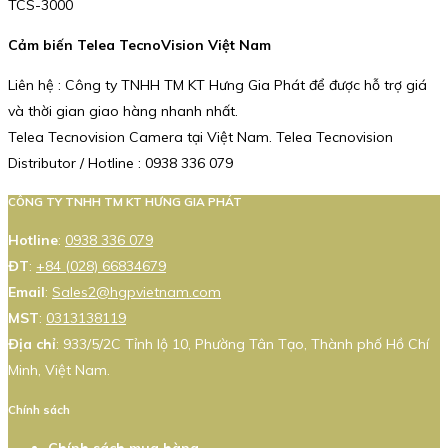
TCS-3000
Cảm biến Telea TecnoVision Việt Nam
Liên hệ : Công ty TNHH TM KT Hưng Gia Phát để được hỗ trợ giá
và thời gian giao hàng nhanh nhất.
Telea Tecnovision Camera tại Việt Nam. Telea Tecnovision
Distributor / Hotline : 0938 336 079
CÔNG TY TNHH TM KT HƯNG GIA PHÁT
Hotline
:
0938 336 079
ĐT
:
+84 (028) 66834679
Email
:
Sales2@hgpvietnam.com
MST
:
0313138119
Địa chỉ
: 933/5/2C Tỉnh lộ 10, Phường Tân Tạo, Thành phố Hồ Chí
Minh, Việt Nam.
Chính sách