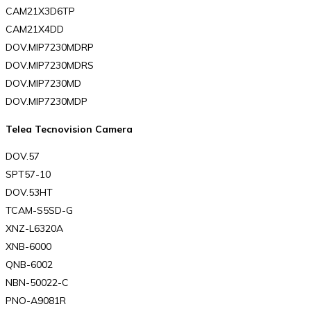
CAM21X3D6TP
CAM21X4DD
DOV.MIP7230MDRP
DOV.MIP7230MDRS
DOV.MIP7230MD
DOV.MIP7230MDP
Telea Tecnovision Camera
DOV.57
SPT57-10
DOV.53HT
TCAM-S5SD-G
XNZ-L6320A
XNB-6000
QNB-6002
NBN-50022-C
PNO-A9081R