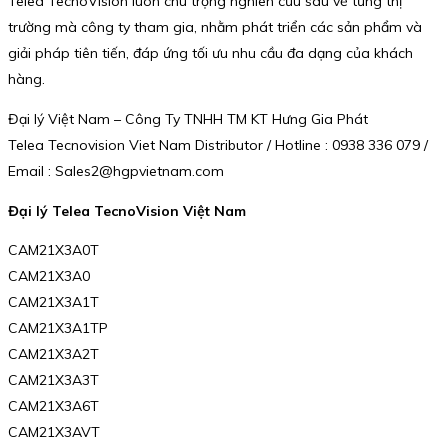
Telea TecnoVision luôn chú trọng nghiên cứu sâu về từng thị
trường mà công ty tham gia, nhằm phát triển các sản phẩm và
giải pháp tiên tiến, đáp ứng tối ưu nhu cầu đa dạng của khách
hàng.
Đại lý Việt Nam – Công Ty TNHH TM KT Hưng Gia Phát
Telea Tecnovision Viet Nam Distributor / Hotline : 0938 336 079 /
Email : Sales2@hgpvietnam.com
Đại lý Telea TecnoVision Việt Nam
CAM21X3A0T
CAM21X3A0
CAM21X3A1T
CAM21X3A1TP
CAM21X3A2T
CAM21X3A3T
CAM21X3A6T
CAM21X3AVT