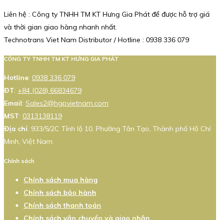
Liên hệ : Công ty TNHH TM KT Hưng Gia Phát để được hỗ trợ giá
và thời gian giao hàng nhanh nhất.
Technotrans Viet Nam Distributor / Hotline : 0938 336 079
CÔNG TY TNHH TM KT HƯNG GIA PHÁT
Hotline
:
0938 336 079
ĐT
:
+84 (028) 66834679
Email
:
Sales2@hgpvietnam.com
MST
:
0313138119
Địa chỉ
: 933/5/2C Tỉnh lộ 10, Phường Tân Tạo, Thành phố Hồ Chí
Minh, Việt Nam.
Chính sách
Chính sách mua hàng
Chính sách bảo hành
Chính sách thanh toán
Chính sách vận chuyển và giao nhận