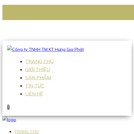
CÔNG TY TNHH TM KT HƯNG GIA PHÁT
Hotline
:
0938 336 079
Email
:
Sales2@hgpvietnam.com
TRANG CHỦ
GIỚI THIỆU
SẢN PHẨM
TIN TỨC
LIÊN HỆ
0
TRANG CHỦ