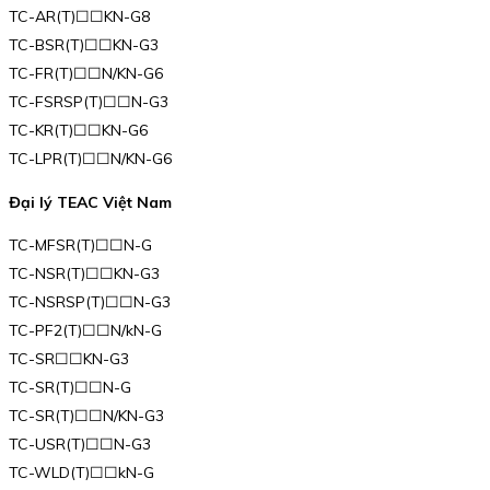
TC-AR(T)☐☐KN-G8
TC-BSR(T)☐☐KN-G3
TC-FR(T)☐☐N/KN-G6
TC-FSRSP(T)☐☐N-G3
TC-KR(T)☐☐KN-G6
TC-LPR(T)☐☐N/KN-G6
Đại lý TEAC Việt Nam
TC-MFSR(T)☐☐N-G
TC-NSR(T)☐☐KN-G3
TC-NSRSP(T)☐☐N-G3
TC-PF2(T)☐☐N/kN-G
TC-SR☐☐KN-G3
TC-SR(T)☐☐N-G
TC-SR(T)☐☐N/KN-G3
TC-USR(T)☐☐N-G3
TC-WLD(T)☐☐kN-G