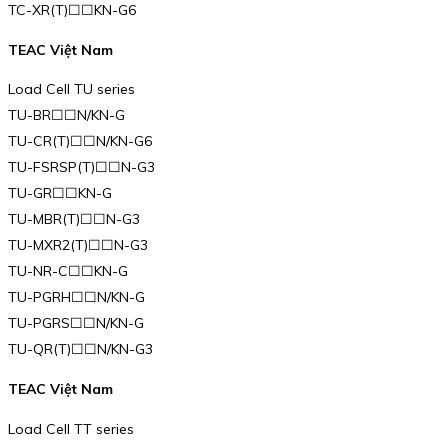
TC-XR(T)☐☐KN-G6
TEAC Việt Nam
Load Cell TU series
TU-BR☐☐N/KN-G
TU-CR(T)☐☐N/KN-G6
TU-FSRSP(T)☐☐N-G3
TU-GR☐☐KN-G
TU-MBR(T)☐☐N-G3
TU-MXR2(T)☐☐N-G3
TU-NR-C☐☐KN-G
TU-PGRH☐☐N/KN-G
TU-PGRS☐☐N/KN-G
TU-QR(T)☐☐N/KN-G3
TEAC Việt Nam
Load Cell TT series