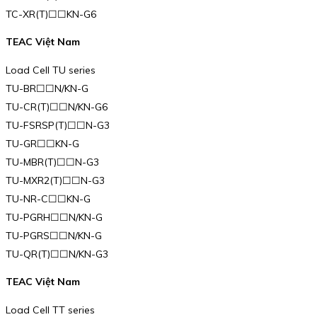
TC-XR(T)☐☐KN-G6
TEAC Việt Nam
Load Cell TU series
TU-BR☐☐N/KN-G
TU-CR(T)☐☐N/KN-G6
TU-FSRSP(T)☐☐N-G3
TU-GR☐☐KN-G
TU-MBR(T)☐☐N-G3
TU-MXR2(T)☐☐N-G3
TU-NR-C☐☐KN-G
TU-PGRH☐☐N/KN-G
TU-PGRS☐☐N/KN-G
TU-QR(T)☐☐N/KN-G3
TEAC Việt Nam
Load Cell TT series