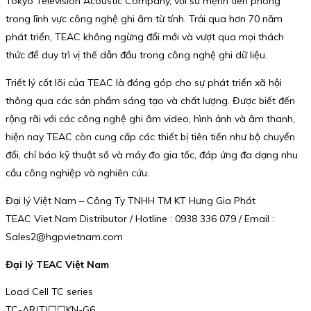
Tokyo Television Acoustic Company, với sứ mệnh tiên phong
trong lĩnh vực công nghệ ghi âm từ tính. Trải qua hơn 70 năm
phát triển, TEAC không ngừng đổi mới và vượt qua mọi thách
thức để duy trì vị thế dẫn đầu trong công nghệ ghi dữ liệu.
Triết lý cốt lõi của TEAC là đóng góp cho sự phát triển xã hội
thông qua các sản phẩm sáng tạo và chất lượng. Được biết đến
rộng rãi với các công nghệ ghi âm video, hình ảnh và âm thanh,
hiện nay TEAC còn cung cấp các thiết bị tiên tiến như bộ chuyển
đổi, chỉ báo kỹ thuật số và máy đo gia tốc, đáp ứng đa dạng nhu
cầu công nghiệp và nghiên cứu.
Đại lý Việt Nam – Công Ty TNHH TM KT Hưng Gia Phát
TEAC Viet Nam Distributor / Hotline : 0938 336 079 / Email :
Sales2@hgpvietnam.com
Đại lý TEAC Việt Nam
Load Cell TC series
TC-AR(T)☐☐KN-G6