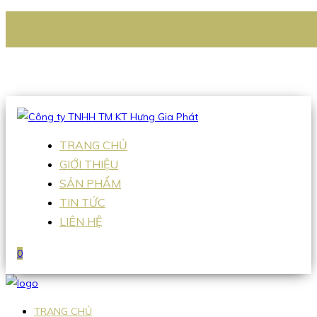
CÔNG TY TNHH TM KT HƯNG GIA PHÁT
Hotline
:
0938 336 079
Email
:
Sales2@hgpvietnam.com
TRANG CHỦ
GIỚI THIỆU
SẢN PHẨM
TIN TỨC
LIÊN HỆ
0
TRANG CHỦ