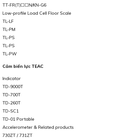
TT-FR(T)☐☐N/KN-G6
Low-profile Load Cell Floor Scale
TL-LF
TL-PM
TL-PS
TL-PS
TL-PW
Cảm biến lực TEAC
Indicator
TD-9000T
TD-700T
TD-260T
TD-SC1
TD-01 Portable
Accelerometer & Related products
730ZT / 731ZT