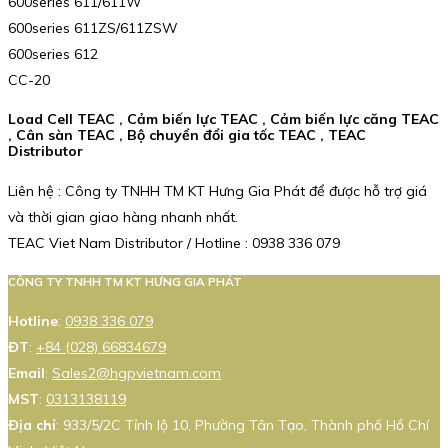
600series 611/611W
600series 611ZS/611ZSW
600series 612
CC-20
Load Cell TEAC , Cảm biến lực TEAC , Cảm biến lực căng TEAC
, Cân sàn TEAC , Bộ chuyển đổi gia tốc TEAC , TEAC
Distributor
Liên hệ : Công ty TNHH TM KT Hưng Gia Phát để được hỗ trợ giá
và thời gian giao hàng nhanh nhất.
TEAC Viet Nam Distributor / Hotline : 0938 336 079
CÔNG TY TNHH TM KT HƯNG GIA PHÁT
Hotline
:
0938 336 079
ĐT
:
+84 (028) 66834679
Email
:
Sales2@hgpvietnam.com
MST
:
0313138119
Địa chỉ
: 933/5/2C Tỉnh lộ 10, Phường Tân Tạo, Thành phố Hồ Chí