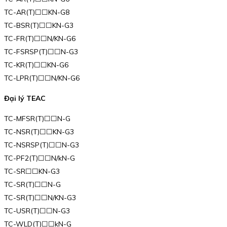
TC-AR(T)☐☐KN-G8
TC-BSR(T)☐☐KN-G3
TC-FR(T)☐☐N/KN-G6
TC-FSRSP(T)☐☐N-G3
TC-KR(T)☐☐KN-G6
TC-LPR(T)☐☐N/KN-G6
Đại lý TEAC
TC-MFSR(T)☐☐N-G
TC-NSR(T)☐☐KN-G3
TC-NSRSP(T)☐☐N-G3
TC-PF2(T)☐☐N/kN-G
TC-SR☐☐KN-G3
TC-SR(T)☐☐N-G
TC-SR(T)☐☐N/KN-G3
TC-USR(T)☐☐N-G3
TC-WLD(T)☐☐kN-G