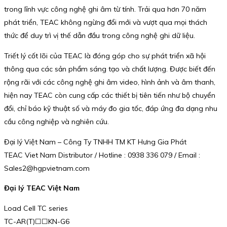
trong lĩnh vực công nghệ ghi âm từ tính. Trải qua hơn 70 năm
phát triển, TEAC không ngừng đổi mới và vượt qua mọi thách
thức để duy trì vị thế dẫn đầu trong công nghệ ghi dữ liệu.
Triết lý cốt lõi của TEAC là đóng góp cho sự phát triển xã hội
thông qua các sản phẩm sáng tạo và chất lượng. Được biết đến
rộng rãi với các công nghệ ghi âm video, hình ảnh và âm thanh,
hiện nay TEAC còn cung cấp các thiết bị tiên tiến như bộ chuyển
đổi, chỉ báo kỹ thuật số và máy đo gia tốc, đáp ứng đa dạng nhu
cầu công nghiệp và nghiên cứu.
Đại lý Việt Nam – Công Ty TNHH TM KT Hưng Gia Phát
TEAC Viet Nam Distributor / Hotline : 0938 336 079 / Email :
Sales2@hgpvietnam.com
Đại lý TEAC Việt Nam
Load Cell TC series
TC-AR(T)☐☐KN-G6