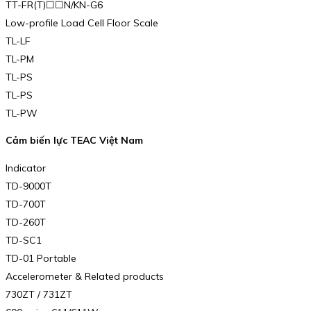
TT-FR(T)☐☐N/KN-G6
Low-profile Load Cell Floor Scale
TL-LF
TL-PM
TL-PS
TL-PS
TL-PW
Cảm biến lực TEAC Việt Nam
Indicator
TD-9000T
TD-700T
TD-260T
TD-SC1
TD-01 Portable
Accelerometer & Related products
730ZT / 731ZT