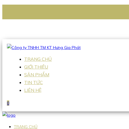
CÔNG TY TNHH TM KT HƯNG GIA PHÁT
Hotline
:
0938 336 079
Email
:
Sales2@hgpvietnam.com
TRANG CHỦ
GIỚI THIỆU
SẢN PHẨM
TIN TỨC
LIÊN HỆ
0
TRANG CHỦ