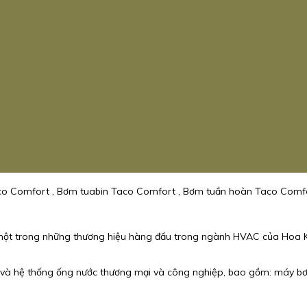
aco Comfort , Bơm tuabin Taco Comfort , Bơm tuần hoàn Taco Comfo
 một trong những thương hiệu hàng đầu trong ngành HVAC của Hoa Kỳ.
à hệ thống ống nước thương mại và công nghiệp, bao gồm: máy bơm,