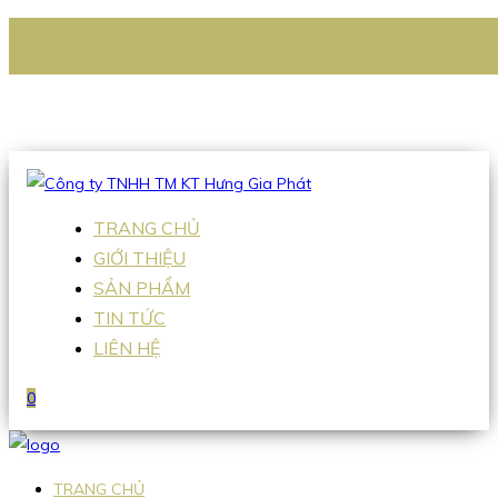
CÔNG TY TNHH TM KT HƯNG GIA PHÁT
Hotline
:
0938 336 079
Email
:
Sales2@hgpvietnam.com
TRANG CHỦ
GIỚI THIỆU
SẢN PHẨM
TIN TỨC
LIÊN HỆ
0
TRANG CHỦ