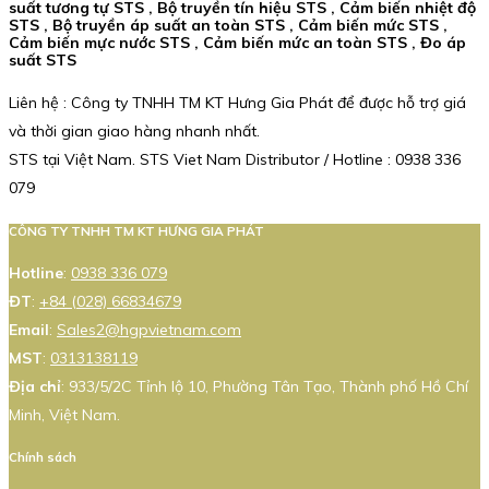
suất tương tự STS , Bộ truyền tín hiệu STS , Cảm biến nhiệt độ
STS , Bộ truyền áp suất an toàn STS , Cảm biến mức STS ,
Cảm biến mực nước STS , Cảm biến mức an toàn STS , Đo áp
suất STS
Liên hệ : Công ty TNHH TM KT Hưng Gia Phát để được hỗ trợ giá
và thời gian giao hàng nhanh nhất.
STS tại Việt Nam. STS Viet Nam Distributor / Hotline : 0938 336
079
CÔNG TY TNHH TM KT HƯNG GIA PHÁT
Hotline
:
0938 336 079
ĐT
:
+84 (028) 66834679
Email
:
Sales2@hgpvietnam.com
MST
:
0313138119
Địa chỉ
: 933/5/2C Tỉnh lộ 10, Phường Tân Tạo, Thành phố Hồ Chí
Minh, Việt Nam.
Chính sách