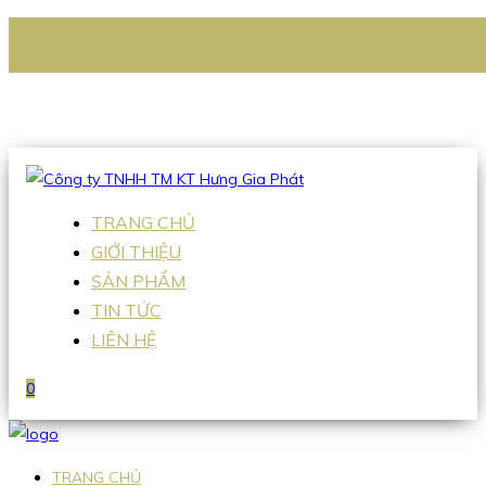
CÔNG TY TNHH TM KT HƯNG GIA PHÁT
Hotline
:
0938 336 079
Email
:
Sales2@hgpvietnam.com
TRANG CHỦ
GIỚI THIỆU
SẢN PHẨM
TIN TỨC
LIÊN HỆ
0
TRANG CHỦ