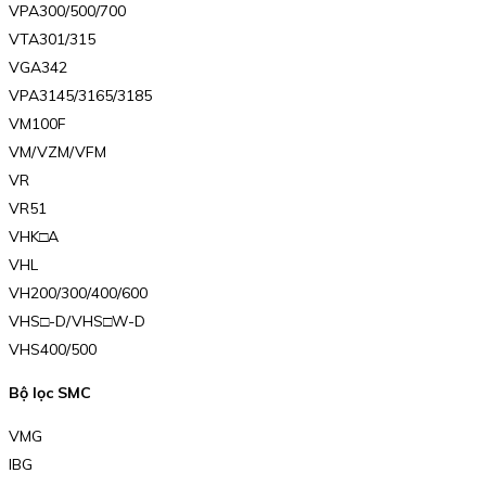
VPA300/500/700
VTA301/315
VGA342
VPA3145/3165/3185
VM100F
VM/VZM/VFM
VR
VR51
VHK□A
VHL
VH200/300/400/600
VHS□-D/VHS□W-D
VHS400/500
Bộ lọc SMC
VMG
IBG