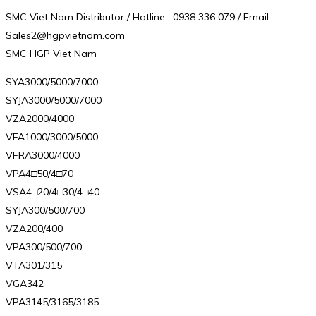
SMC Viet Nam Distributor / Hotline : 0938 336 079 / Email :
Sales2@hgpvietnam.com
SMC HGP Viet Nam
SYA3000/5000/7000
SYJA3000/5000/7000
VZA2000/4000
VFA1000/3000/5000
VFRA3000/4000
VPA4□50/4□70
VSA4□20/4□30/4□40
SYJA300/500/700
VZA200/400
VPA300/500/700
VTA301/315
VGA342
VPA3145/3165/3185