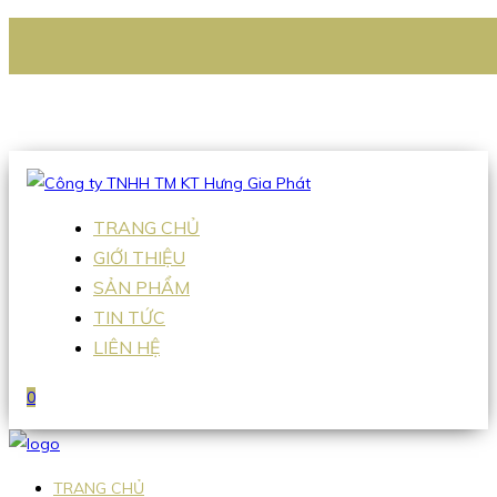
CÔNG TY TNHH TM KT HƯNG GIA PHÁT
Hotline
:
0938 336 079
Email
:
Sales2@hgpvietnam.com
TRANG CHỦ
GIỚI THIỆU
SẢN PHẨM
TIN TỨC
LIÊN HỆ
0
TRANG CHỦ