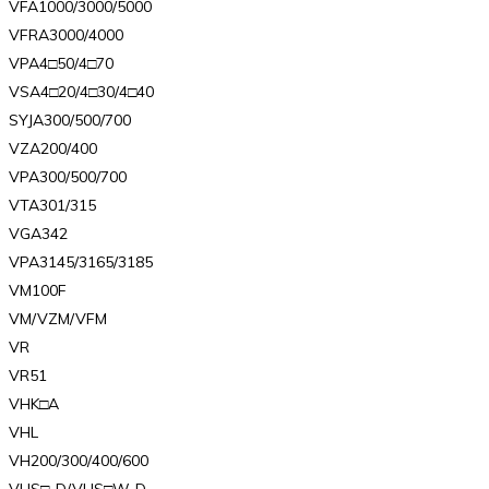
VFA1000/3000/5000
VFRA3000/4000
VPA4□50/4□70
VSA4□20/4□30/4□40
SYJA300/500/700
VZA200/400
VPA300/500/700
VTA301/315
VGA342
VPA3145/3165/3185
VM100F
VM/VZM/VFM
VR
VR51
VHK□A
VHL
VH200/300/400/600
VHS□-D/VHS□W-D