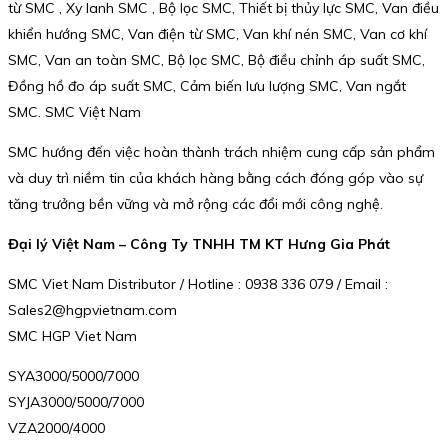
từ SMC , Xy lanh SMC , Bộ lọc SMC, Thiết bị thủy lực SMC, Van điều
khiển hướng SMC, Van điện từ SMC, Van khí nén SMC, Van cơ khí
SMC, Van an toàn SMC, Bộ lọc SMC, Bộ điều chỉnh áp suất SMC,
Đồng hồ đo áp suất SMC, Cảm biến lưu lượng SMC, Van ngắt
SMC. SMC Việt Nam
SMC hướng đến việc hoàn thành trách nhiệm cung cấp sản phẩm
và duy trì niềm tin của khách hàng bằng cách đóng góp vào sự
tăng trưởng bền vững và mở rộng các đổi mới công nghệ.
Đại lý Việt Nam – Công Ty TNHH TM KT Hưng Gia Phát
SMC Viet Nam Distributor / Hotline : 0938 336 079 / Email :
Sales2@hgpvietnam.com
SMC HGP Viet Nam
SYA3000/5000/7000
SYJA3000/5000/7000
VZA2000/4000