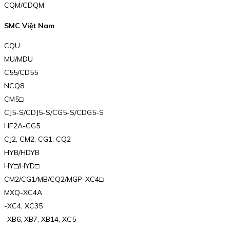
CQM/CDQM
SMC Việt Nam
CQU
MU/MDU
C55/CD55
NCQ8
CM5□
CJ5-S/CDJ5-S/CG5-S/CDG5-S
HF2A-CG5
CJ2, CM2, CG1, CQ2
HYB/HDYB
HY□/HYD□
CM2/CG1/MB/CQ2/MGP-XC4□
MXQ-XC4A
-XC4, XC35
-XB6, XB7, XB14, XC5