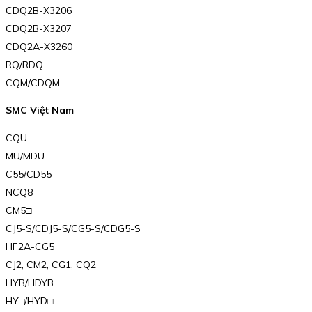
CDQ2B-X3206
CDQ2B-X3207
CDQ2A-X3260
RQ/RDQ
CQM/CDQM
SMC Việt Nam
CQU
MU/MDU
C55/CD55
NCQ8
CM5□
CJ5-S/CDJ5-S/CG5-S/CDG5-S
HF2A-CG5
CJ2, CM2, CG1, CQ2
HYB/HDYB
HY□/HYD□