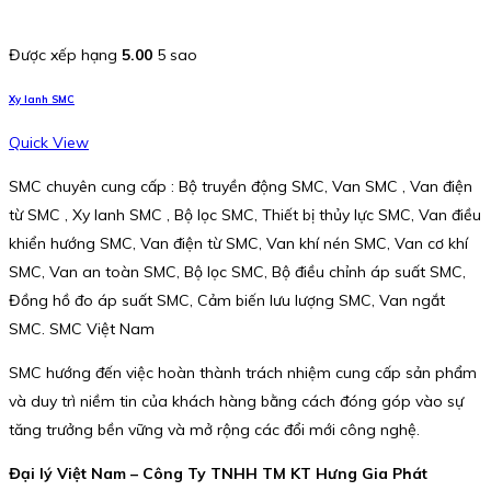
Được xếp hạng
5.00
5 sao
Xy lanh SMC
Quick View
SMC chuyên cung cấp : Bộ truyền động SMC, Van SMC , Van điện
từ SMC , Xy lanh SMC , Bộ lọc SMC, Thiết bị thủy lực SMC, Van điều
khiển hướng SMC, Van điện từ SMC, Van khí nén SMC, Van cơ khí
SMC, Van an toàn SMC, Bộ lọc SMC, Bộ điều chỉnh áp suất SMC,
Đồng hồ đo áp suất SMC, Cảm biến lưu lượng SMC, Van ngắt
SMC. SMC Việt Nam
SMC hướng đến việc hoàn thành trách nhiệm cung cấp sản phẩm
và duy trì niềm tin của khách hàng bằng cách đóng góp vào sự
tăng trưởng bền vững và mở rộng các đổi mới công nghệ.
Đại lý Việt Nam – Công Ty TNHH TM KT Hưng Gia Phát