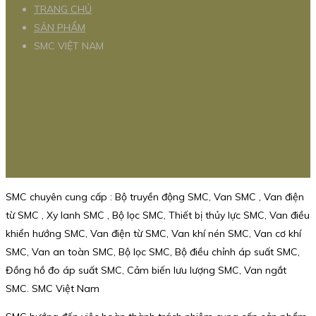
TRANG CHỦ
SẢN PHẨM
SMC VIỆT NAM
SMC chuyên cung cấp : Bộ truyền động SMC, Van SMC , Van điện
từ SMC , Xy lanh SMC , Bộ lọc SMC, Thiết bị thủy lực SMC, Van điều
khiển hướng SMC, Van điện từ SMC, Van khí nén SMC, Van cơ khí
SMC, Van an toàn SMC, Bộ lọc SMC, Bộ điều chỉnh áp suất SMC,
Đồng hồ đo áp suất SMC, Cảm biến lưu lượng SMC, Van ngắt
SMC. SMC Việt Nam