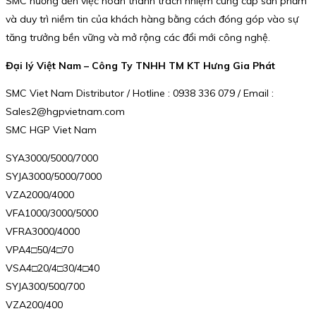
SMC hướng đến việc hoàn thành trách nhiệm cung cấp sản phẩm
và duy trì niềm tin của khách hàng bằng cách đóng góp vào sự
tăng trưởng bền vững và mở rộng các đổi mới công nghệ.
Đại lý Việt Nam – Công Ty TNHH TM KT Hưng Gia Phát
SMC Viet Nam Distributor / Hotline : 0938 336 079 / Email :
Sales2@hgpvietnam.com
SMC HGP Viet Nam
SYA3000/5000/7000
SYJA3000/5000/7000
VZA2000/4000
VFA1000/3000/5000
VFRA3000/4000
VPA4□50/4□70
VSA4□20/4□30/4□40
SYJA300/500/700
VZA200/400