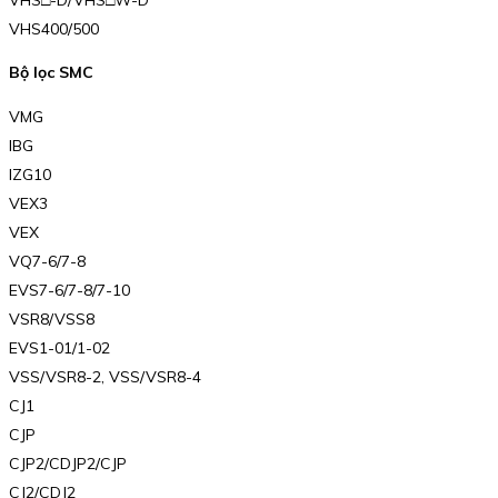
VHS400/500
Bộ lọc SMC
VMG
IBG
IZG10
VEX3
VEX
VQ7-6/7-8
EVS7-6/7-8/7-10
VSR8/VSS8
EVS1-01/1-02
VSS/VSR8-2, VSS/VSR8-4
CJ1
CJP
CJP2/CDJP2/CJP
CJ2/CDJ2