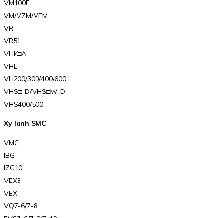
VM100F
VM/VZM/VFM
VR
VR51
VHK□A
VHL
VH200/300/400/600
VHS□-D/VHS□W-D
VHS400/500
Xy lanh SMC
VMG
IBG
IZG10
VEX3
VEX
VQ7-6/7-8