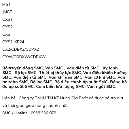
MGT
JMGP
CXSJ
CXS2
CXS
CXS2-XB24
CX2/CDBX2/CDPX2
CXW/CDBXW/CDPXW
Bộ truyền động SMC, Van SMC , Van điện từ SMC , Xy lanh
SMC , Bộ lọc SMC, Thiết bị thủy lực SMC, Van điều khiển hướng
SMC, Van điện từ SMC, Van khí nén SMC, Van cơ khí SMC, Van
an toàn SMC, Bộ lọc SMC, Bộ điều chỉnh áp suất SMC, Đồng hồ
đo áp suất SMC, Cảm biến lưu lượng SMC, Van ngắt SMC.
Liên hệ : Công ty TNHH TM KT Hưng Gia Phát để được hỗ trợ giá
và thời gian giao hàng nhanh nhất.
SMC / Hotline : 0938 336 079