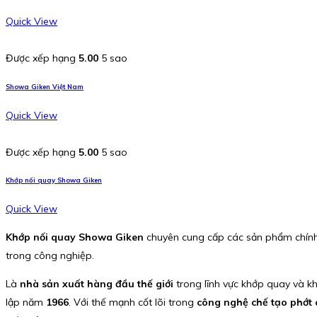
Quick View
Được xếp hạng
5.00
5 sao
Showa Giken Việt Nam
Quick View
Được xếp hạng
5.00
5 sao
Khớp nối quay Showa Giken
Quick View
Khớp nối quay Showa Giken
chuyên cung cấp các sản phẩm chín
trong công nghiệp.
Là
nhà sản xuất hàng đầu thế giới
trong lĩnh vực khớp quay và k
lập năm
1966
. Với thế mạnh cốt lõi trong
công nghệ chế tạo phớt 