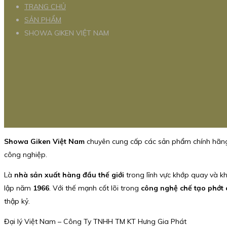
TRANG CHỦ
SẢN PHẨM
SHOWA GIKEN VIỆT NAM
Showa Giken Việt Nam
chuyên cung cấp các sản phẩm chính hã
công nghiệp.
Là
nhà sản xuất hàng đầu thế giới
trong lĩnh vực khớp quay và k
lập năm
1966
. Với thế mạnh cốt lõi trong
công nghệ chế tạo phớt 
thập kỷ.
Đại lý Việt Nam – Công Ty TNHH TM KT Hưng Gia Phát