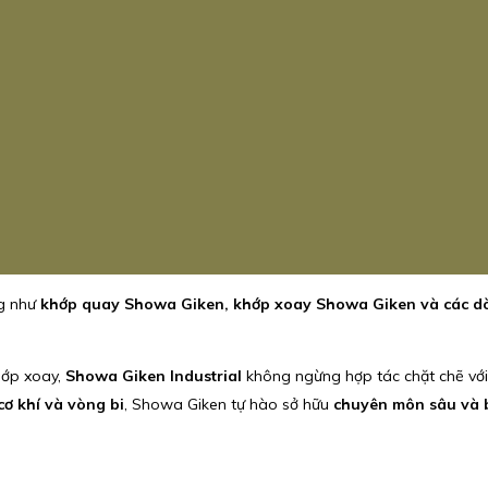
ng như
khớp quay Showa Giken, khớp xoay Showa Giken và các d
hớp xoay,
Showa Giken Industrial
không ngừng hợp tác chặt chẽ với
cơ khí và vòng bi
, Showa Giken tự hào sở hữu
chuyên môn sâu và bí