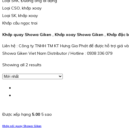
Loại SRK, Đường ống di động
Loại CSO, khớp xoay
Loại SK, khớp xoay
Khớp cầu ngọc trai
Khớp quay Showa Giken , Khớp xoay Showa Giken , Khớp đặc b
Liên hệ : Công ty TNHH TM KT Hưng Gia Phát để được hỗ trợ giá và
Showa Giken Viet Nam Distributor / Hotline : 0938 336 079
Showing all 2 results
Được xếp hạng
5.00
5 sao
Khớp nối quay Showa Giken