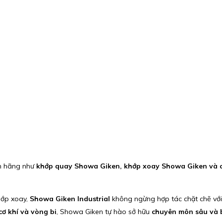
h hãng như
khớp quay Showa Giken, khớp xoay Showa Giken và c
hớp xoay,
Showa Giken Industrial
không ngừng hợp tác chặt chẽ với
cơ khí và vòng bi
, Showa Giken tự hào sở hữu
chuyên môn sâu và bí