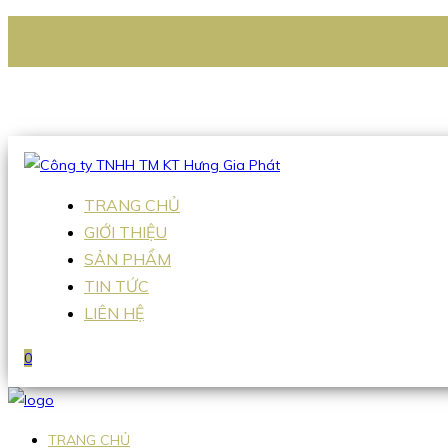
CÔNG TY TNHH TM KT HƯNG GIA PHÁT
Hotline
:
0938 336 079
Email
:
Sales2@hgpvietnam.com
TRANG CHỦ
GIỚI THIỆU
SẢN PHẨM
TIN TỨC
LIÊN HỆ
0
TRANG CHỦ