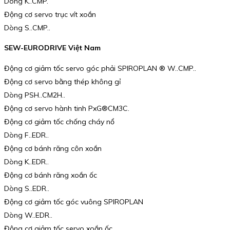
Dòng K..CMP.
Động cơ servo trục vít xoắn
Dòng S..CMP..
SEW-EURODRIVE Việt Nam
Động cơ giảm tốc servo góc phải SPIROPLAN ® W..CMP..
Động cơ servo bằng thép không gỉ
Dòng PSH..CM2H..
Động cơ servo hành tinh PxG®CM3C.
Động cơ giảm tốc chống cháy nổ
Dòng F..EDR..
Động cơ bánh răng côn xoắn
Dòng K..EDR..
Động cơ bánh răng xoắn ốc
Dòng S..EDR..
Động cơ giảm tốc góc vuông SPIROPLAN
Dòng W..EDR..
Động cơ giảm tốc servo xoắn ốc