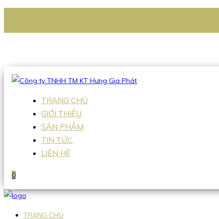
CÔNG TY TNHH TM KT HƯNG GIA PHÁT
Hotline
:
0938 336 079
Email
:
Sales2@hgpvietnam.com
TRANG CHỦ
GIỚI THIỆU
SẢN PHẨM
TIN TỨC
LIÊN HỆ
0
TRANG CHỦ