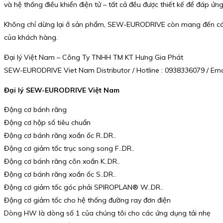
và hệ thống điều khiển điện tử – tất cả đều được thiết kế để đáp ứ
Không chỉ dừng lại ở sản phẩm, SEW-EURODRIVE còn mang đến các d
của khách hàng.
Đại lý Việt Nam – Công Ty TNHH TM KT Hưng Gia Phát
SEW-EURODRIVE Viet Nam Distributor / Hotline : 0938336079 / Em
Đại lý SEW-EURODRIVE Việt Nam
Động cơ bánh răng
Động cơ hộp số tiêu chuẩn
Động cơ bánh răng xoắn ốc R..DR..
Động cơ giảm tốc trục song song F..DR..
Động cơ bánh răng côn xoắn K..DR..
Động cơ bánh răng xoắn ốc S..DR..
Động cơ giảm tốc góc phải SPIROPLAN® W..DR..
Động cơ giảm tốc cho hệ thống đường ray đơn điện
Dòng HW là dòng số 1 của chúng tôi cho các ứng dụng tải nhẹ