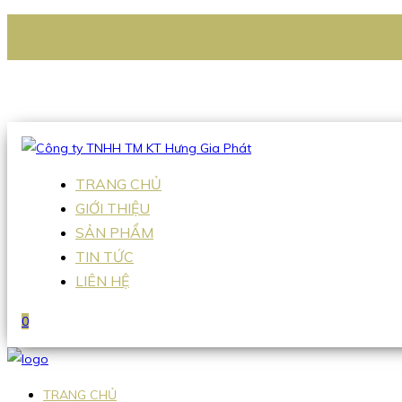
CÔNG TY TNHH TM KT HƯNG GIA PHÁT
Hotline
:
0938 336 079
Email
:
Sales2@hgpvietnam.com
TRANG CHỦ
GIỚI THIỆU
SẢN PHẨM
TIN TỨC
LIÊN HỆ
0
TRANG CHỦ