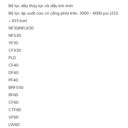
Bộ lọc dầu thủy lực và dầu bôi trơn
Bộ lọc áp suất cao có cổng phía trên, 3000 – 6000 psi (210
– 415 bar)
NF30/NFLK30
NFS30
YF30
CFX30
PLD
CF40
DF40
PF40
BRFS50
RF60
CF60
CTF60
VF60
LW60