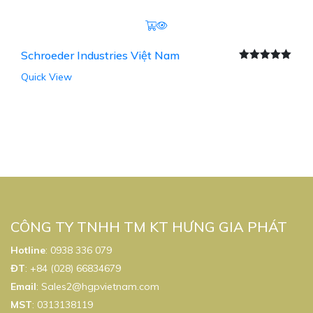
Schroeder Industries Việt Nam
Được xếp
Quick View
hạng
5.00
5
sao
CÔNG TY TNHH TM KT HƯNG GIA PHÁT
Hotline
:
0938 336 079
ĐT
:
+84 (028) 66834679
Email
:
Sales2@hgpvietnam.com
MST
:
0313138119