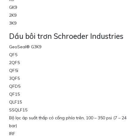
GK9
2K9
3K9
Dầu bôi trơn Schroeder Industries
GeoSeal® G3K9
QF5
2QF5
QF5i
3QF5
QFD5
QF15
QLF15
SSQLF15
Bộ lọc áp suất thấp có cổng phía trên, 100 – 350 psi (7 – 24
bar)
IRF