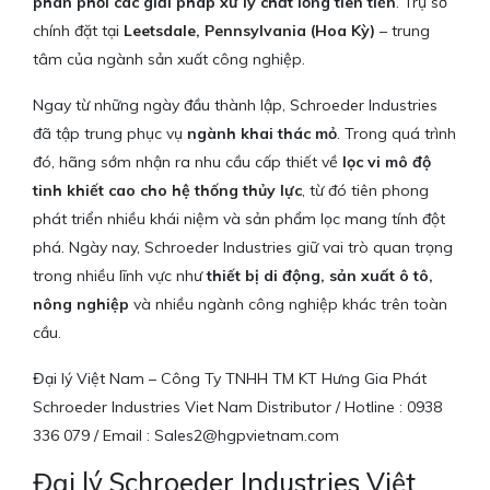
phân phối các giải pháp xử lý chất lỏng tiên tiến
. Trụ sở
chính đặt tại
Leetsdale, Pennsylvania (Hoa Kỳ)
– trung
tâm của ngành sản xuất công nghiệp.
Ngay từ những ngày đầu thành lập, Schroeder Industries
đã tập trung phục vụ
ngành khai thác mỏ
. Trong quá trình
đó, hãng sớm nhận ra nhu cầu cấp thiết về
lọc vi mô độ
tinh khiết cao cho hệ thống thủy lực
, từ đó tiên phong
phát triển nhiều khái niệm và sản phẩm lọc mang tính đột
phá. Ngày nay, Schroeder Industries giữ vai trò quan trọng
trong nhiều lĩnh vực như
thiết bị di động, sản xuất ô tô,
nông nghiệp
và nhiều ngành công nghiệp khác trên toàn
cầu.
Đại lý Việt Nam – Công Ty TNHH TM KT Hưng Gia Phát
Schroeder Industries Viet Nam Distributor / Hotline : 0938
336 079 / Email : Sales2@hgpvietnam.com
Đại lý Schroeder Industries Việt