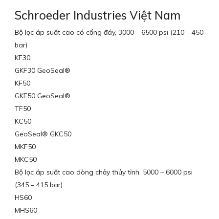
Schroeder Industries Việt Nam
Bộ lọc áp suất cao có cổng đáy, 3000 – 6500 psi (210 – 450
bar)
KF30
GKF30 GeoSeal®
KF50
GKF50 GeoSeal®
TF50
KC50
GeoSeal® GKC50
MKF50
MKC50
Bộ lọc áp suất cao dòng chảy thủy tĩnh, 5000 – 6000 psi
(345 – 415 bar)
HS60
MHS60