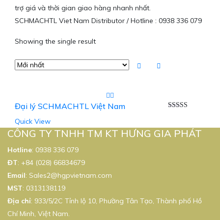
trợ giá và thời gian giao hàng nhanh nhất.
SCHMACHTL Viet Nam Distributor / Hotline : 0938 336 079
Showing the single result
Đại lý SCHMACHTL Việt Nam
Được xếp
Quick View
hạng
5.00
5
sao
CÔNG TY TNHH TM KT HƯNG GIA PHÁT
Hotline
:
0938 336 079
ĐT
:
+84 (028) 66834679
Email
:
Sales2@hgpvietnam.com
MST
:
0313138119
Địa chỉ
: 933/5/2C Tỉnh lộ 10, Phường Tân Tạo, Thành phố Hồ
Chí Minh, Việt Nam.