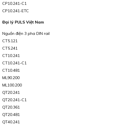
CP10.241-C1
CP10.241-ETC
Đại lý PULS Việt Nam
Nguồn điện 3 pha DIN rail
CT5.121
CT5.241
CT10.241
CT10.241-C1
CT10.481
ML90.200
ML100.200
QT20.241
QT20.241-C1
QT20.361
QT20.481
QT40.241