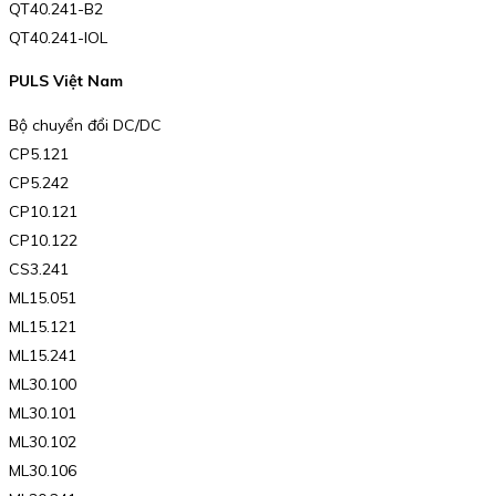
QT40.241-B2
QT40.241-IOL
PULS Việt Nam
Bộ chuyển đổi DC/DC
CP5.121
CP5.242
CP10.121
CP10.122
CS3.241
ML15.051
ML15.121
ML15.241
ML30.100
ML30.101
ML30.102
ML30.106