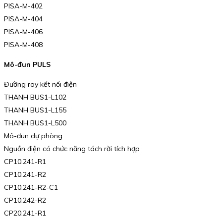
PISA-M-402
PISA-M-404
PISA-M-406
PISA-M-408
Mô-đun PULS
Đường ray kết nối điện
THANH BUS1-L102
THANH BUS1-L155
THANH BUS1-L500
Mô-đun dự phòng
Nguồn điện có chức năng tách rời tích hợp
CP10.241-R1
CP10.241-R2
CP10.241-R2-C1
CP10.242-R2
CP20.241-R1