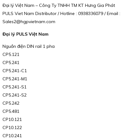
Đại lý Việt Nam – Công Ty TNHH TM KT Hưng Gia Phát
PULS Viet Nam Distributor / Hotline : 0938336079 / Email :
Sales2@hgpvietnam.com
Đại lý PULS Việt Nam
Nguồn điện DIN rail 1 pha
CP5.121
CP5.241
CP5.241-C1
CP5.241-M1
CP5.241-S1
CP5.241-S2
CP5.242
CP5.481
CP10.121
CP10.122
CP10.241