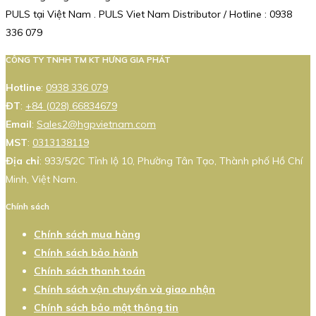
PULS tại Việt Nam . PULS Viet Nam Distributor / Hotline : 0938
336 079
CÔNG TY TNHH TM KT HƯNG GIA PHÁT
Hotline
:
0938 336 079
ĐT
:
+84 (028) 66834679
Email
:
Sales2@hgpvietnam.com
MST
:
0313138119
Địa chỉ
: 933/5/2C Tỉnh lộ 10, Phường Tân Tạo, Thành phố Hồ Chí
Minh, Việt Nam.
Chính sách
Chính sách mua hàng
Chính sách bảo hành
Chính sách thanh toán
Chính sách vận chuyển và giao nhận
Chính sách bảo mật thông tin