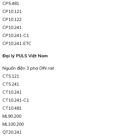
CP5.481
CP10.121
CP10.122
CP10.241
CP10.241-C1
CP10.241-ETC
Đại lý PULS Việt Nam
Nguồn điện 3 pha DIN rail
CT5.121
CT5.241
CT10.241
CT10.241-C1
CT10.481
ML90.200
ML100.200
QT20.241