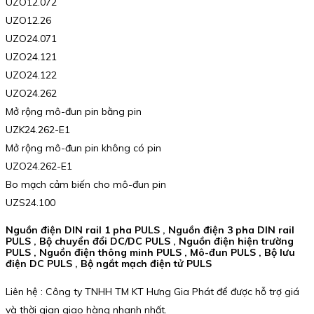
UZO12.072
UZO12.26
UZO24.071
UZO24.121
UZO24.122
UZO24.262
Mở rộng mô-đun pin bằng pin
UZK24.262-E1
Mở rộng mô-đun pin không có pin
UZO24.262-E1
Bo mạch cảm biến cho mô-đun pin
UZS24.100
Nguồn điện DIN rail 1 pha PULS , Nguồn điện 3 pha DIN rail
PULS , Bộ chuyển đổi DC/DC PULS , Nguồn điện hiện trường
PULS , Nguồn điện thông minh PULS , Mô-đun PULS , Bộ lưu
điện DC PULS , Bộ ngắt mạch điện tử PULS
Liên hệ : Công ty TNHH TM KT Hưng Gia Phát để được hỗ trợ giá
và thời gian giao hàng nhanh nhất.