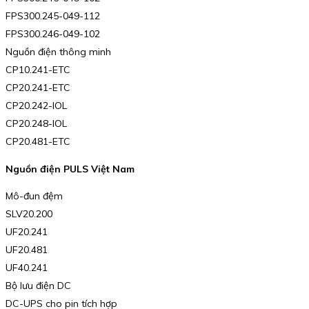
FPS300.245-049-112
FPS300.246-049-102
Nguồn điện thông minh
CP10.241-ETC
CP20.241-ETC
CP20.242-IOL
CP20.248-IOL
CP20.481-ETC
Nguồn điện PULS Việt Nam
Mô-đun đệm
SLV20.200
UF20.241
UF20.481
UF40.241
Bộ lưu điện DC
DC-UPS cho pin tích hợp