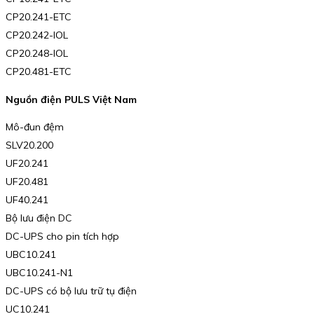
CP20.241-ETC
CP20.242-IOL
CP20.248-IOL
CP20.481-ETC
Nguồn điện PULS Việt Nam
Mô-đun đệm
SLV20.200
UF20.241
UF20.481
UF40.241
Bộ lưu điện DC
DC-UPS cho pin tích hợp
UBC10.241
UBC10.241-N1
DC-UPS có bộ lưu trữ tụ điện
UC10.241