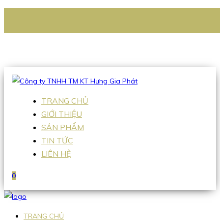
CÔNG TY TNHH TM KT HƯNG GIA PHÁT
Hotline
:
0938 336 079
Email
:
Sales2@hgpvietnam.com
TRANG CHỦ
GIỚI THIỆU
SẢN PHẨM
TIN TỨC
LIÊN HỆ
0
TRANG CHỦ