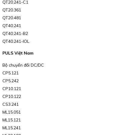
QT20.241-C1
QT20.361
QT20.481
QT40.241
QT40.241-B2
QT40.241-IOL
PULS Việt Nam
Bộ chuyển đổi DC/DC
CP5.121
CP5.242
CP10.121
CP10.122
CS3.241
ML15.051
ML15.121
ML15.241