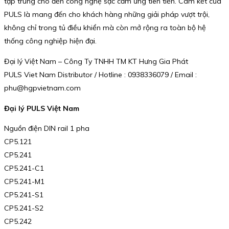
tập trung cho đến công nghệ sạc cảm ứng tiên tiến. Cam kết của
PULS là mang đến cho khách hàng những giải pháp vượt trội,
không chỉ trong tủ điều khiển mà còn mở rộng ra toàn bộ hệ
thống công nghiệp hiện đại.
Đại lý Việt Nam – Công Ty TNHH TM KT Hưng Gia Phát
PULS Viet Nam Distributor / Hotline : 0938336079 / Email :
phu@hgpvietnam.com
Đại lý PULS Việt Nam
Nguồn điện DIN rail 1 pha
CP5.121
CP5.241
CP5.241-C1
CP5.241-M1
CP5.241-S1
CP5.241-S2
CP5.242