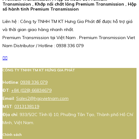
Transmission , Khớp nối chất lỏng Premium Transmission , Hộp
số hành tinh Premium Transmission
Liên hệ : Công ty TNHH TM KT Hưng Gia Phát để được hỗ trợ giá
và thời gian giao hàng nhanh nhất.
Premium Transmission tại Việt Nam . Premium Transmission Viet
Nam Distributor / Hotline : 0938 336 079
CÔNG TY TNHH TM KT HƯNG GIA PHÁT
Hotline
:
0938 336 079
ĐT
:
+84 (028) 66834679
Email
:
Sales2@hgpvietnam.com
MST
:
0313138119
Địa chỉ
: 933/5/2C Tỉnh lộ 10, Phường Tân Tạo, Thành phố Hồ Chí
Minh, Việt Nam.
Chính sách