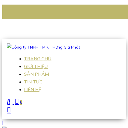
CÔNG TY TNHH TM KT HƯNG GIA PHÁT
Hotline
:
0938 336 079
Email
:
Sales2@hgpvietnam.com
TRANG CHỦ
GIỚI THIỆU
SẢN PHẨM
TIN TỨC
LIÊN HỆ
0