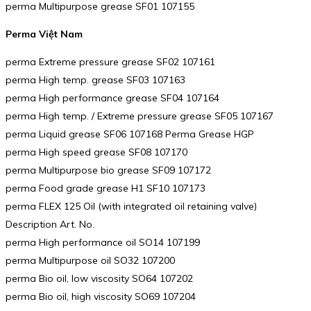
perma Multipurpose grease SF01 107155
Perma Việt Nam
perma Extreme pressure grease SF02 107161
perma High temp. grease SF03 107163
perma High performance grease SF04 107164
perma High temp. / Extreme pressure grease SF05 107167
perma Liquid grease SF06 107168 Perma Grease HGP
perma High speed grease SF08 107170
perma Multipurpose bio grease SF09 107172
perma Food grade grease H1 SF10 107173
perma FLEX 125 Oil (with integrated oil retaining valve)
Description Art. No.
perma High performance oil SO14 107199
perma Multipurpose oil SO32 107200
perma Bio oil, low viscosity SO64 107202
perma Bio oil, high viscosity SO69 107204