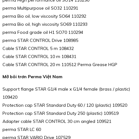
perma Multipurpose oil SO32 110291
perma Bio oil, low viscosity SO64 110292
perma Bio oil, high viscosity SO69 110293
perma Food grade oil H1 SO70 110294
perma STAR CONTROL Drive 108985
Cable STAR CONTROL 5 m 108432
Cable STAR CONTROL 10 m 108431
Cable STAR CONTROL 20 m 110512 Perma Grease HGP
Mỡ bôi trơn Perma Việt Nam
Support flange STAR G1/4 male x G1/4 female (brass / plastic)
109420
Protection cap STAR Standard Duty 60 / 120 (plastic) 109520
Protection cap STAR Standard Duty 250 (plastic) 109519
Adapter cable STAR CONTROL 30 cm angled 109521
perma STAR LC 60
perma STAR VARIO Drive 107529