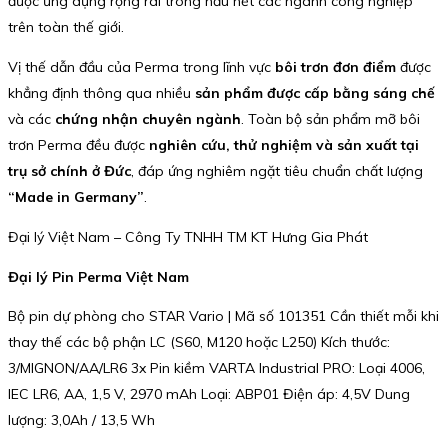
được ứng dụng rộng rãi trong hầu hết các ngành công nghiệp
trên toàn thế giới.
Vị thế dẫn đầu của Perma trong lĩnh vực
bôi trơn đơn điểm
được
khẳng định thông qua nhiều
sản phẩm được cấp bằng sáng chế
và các
chứng nhận chuyên ngành
. Toàn bộ sản phẩm mỡ bôi
trơn Perma đều được
nghiên cứu, thử nghiệm và sản xuất tại
trụ sở chính ở Đức
, đáp ứng nghiêm ngặt tiêu chuẩn chất lượng
“Made in Germany”
.
Đại lý Việt Nam – Công Ty TNHH TM KT Hưng Gia Phát
Đại lý Pin Perma Việt Nam
Bộ pin dự phòng cho STAR Vario | Mã số 101351 Cần thiết mỗi khi
thay thế các bộ phận LC (S60, M120 hoặc L250) Kích thước:
3/MIGNON/AA/LR6 3x Pin kiềm VARTA Industrial PRO: Loại 4006,
IEC LR6, AA, 1,5 V, 2970 mAh Loại: ABP01 Điện áp: 4,5V Dung
lượng: 3,0Ah / 13,5 Wh