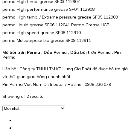
perma High temp. grease SF03 112907
perma High performance grease SF04 112908
perma High temp. / Extreme pressure grease SF05 112909
perma Liquid grease SF06 112041 Perma Grease HGP
perma High speed grease SF08 112910
perma Multipurpose bio grease SF09 112911
Mỡ bôi trơn Perma , Dầu Perma , Dầu bôi trơn Perma , Pin
Perma
Liên hệ : Công ty TNHH TM KT Hưng Gia Phát để được hỗ trợ giá
và thời gian giao hàng nhanh nhất.
Pin Perma Viet Nam Distributor / Hotline : 0938 336 079
Showing all 2 results