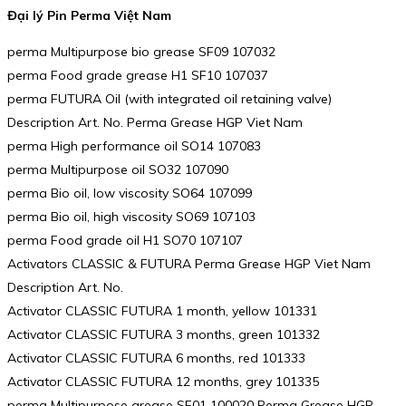
Đại lý Pin Perma Việt Nam
perma Multipurpose bio grease SF09 107032
perma Food grade grease H1 SF10 107037
perma FUTURA Oil (with integrated oil retaining valve)
Description Art. No. Perma Grease HGP Viet Nam
perma High performance oil SO14 107083
perma Multipurpose oil SO32 107090
perma Bio oil, low viscosity SO64 107099
perma Bio oil, high viscosity SO69 107103
perma Food grade oil H1 SO70 107107
Activators CLASSIC & FUTURA Perma Grease HGP Viet Nam
Description Art. No.
Activator CLASSIC FUTURA 1 month, yellow 101331
Activator CLASSIC FUTURA 3 months, green 101332
Activator CLASSIC FUTURA 6 months, red 101333
Activator CLASSIC FUTURA 12 months, grey 101335
perma Multipurpose grease SF01 100020 Perma Grease HGP