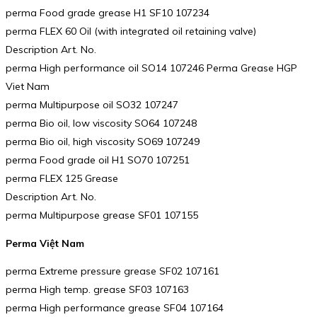
perma Food grade grease H1 SF10 107234
perma FLEX 60 Oil (with integrated oil retaining valve)
Description Art. No.
perma High performance oil SO14 107246 Perma Grease HGP
Viet Nam
perma Multipurpose oil SO32 107247
perma Bio oil, low viscosity SO64 107248
perma Bio oil, high viscosity SO69 107249
perma Food grade oil H1 SO70 107251
perma FLEX 125 Grease
Description Art. No.
perma Multipurpose grease SF01 107155
Perma Việt Nam
perma Extreme pressure grease SF02 107161
perma High temp. grease SF03 107163
perma High performance grease SF04 107164