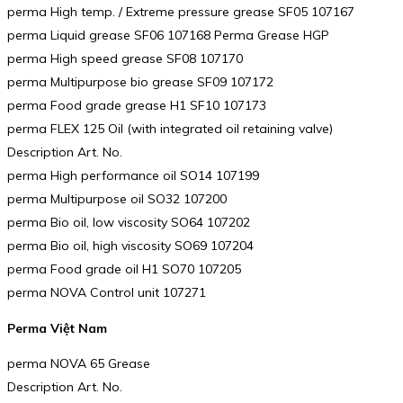
perma High temp. / Extreme pressure grease SF05 107167
perma Liquid grease SF06 107168 Perma Grease HGP
perma High speed grease SF08 107170
perma Multipurpose bio grease SF09 107172
perma Food grade grease H1 SF10 107173
perma FLEX 125 Oil (with integrated oil retaining valve)
Description Art. No.
perma High performance oil SO14 107199
perma Multipurpose oil SO32 107200
perma Bio oil, low viscosity SO64 107202
perma Bio oil, high viscosity SO69 107204
perma Food grade oil H1 SO70 107205
perma NOVA Control unit 107271
Perma Việt Nam
perma NOVA 65 Grease
Description Art. No.