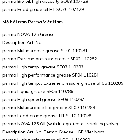
perma Bio oil, high viscosity SO69 107428
perma Food grade oil H1 SO70 107429
Mỡ bôi trơn Perma Việt Nam
perma NOVA 125 Grease
Description Art. No.
perma Multipurpose grease SF01 110281
perma Extreme pressure grease SF02 110282
perma High temp. grease SF03 110283
perma High performance grease SF04 110284
perma High temp. / Extreme pressure grease SF05 110285
perma Liquid grease SF06 110286
perma High speed grease SF08 110287
perma Multipurpose bio grease SF09 110288
perma Food grade grease H1 SF10 110289
perma NOVA 125 Oil (with integrated oil retaining valve)
Description Art. No. Perma Grease HGP Viet Nam
perma High performance oil SO14 110290