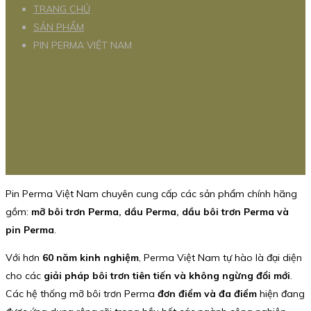
TRANG CHỦ
SẢN PHẨM
PIN PERMA VIỆT NAM
Pin Perma Việt Nam chuyên cung cấp các sản phẩm chính hãng
gồm:
mỡ bôi trơn Perma, dầu Perma, dầu bôi trơn Perma và
pin Perma
.
Với hơn
60 năm kinh nghiệm
, Perma Việt Nam tự hào là đại diện
cho các
giải pháp bôi trơn tiên tiến và không ngừng đổi mới
.
Các hệ thống mỡ bôi trơn Perma
đơn điểm và đa điểm
hiện đang