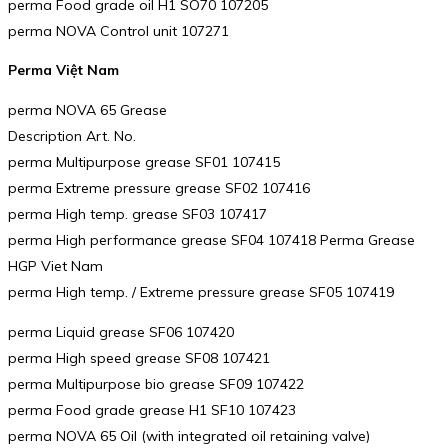
perma Food grade oil H1 SO70 107205
perma NOVA Control unit 107271
Perma Việt Nam
perma NOVA 65 Grease
Description Art. No.
perma Multipurpose grease SF01 107415
perma Extreme pressure grease SF02 107416
perma High temp. grease SF03 107417
perma High performance grease SF04 107418 Perma Grease
HGP Viet Nam
perma High temp. / Extreme pressure grease SF05 107419
perma Liquid grease SF06 107420
perma High speed grease SF08 107421
perma Multipurpose bio grease SF09 107422
perma Food grade grease H1 SF10 107423
perma NOVA 65 Oil (with integrated oil retaining valve)