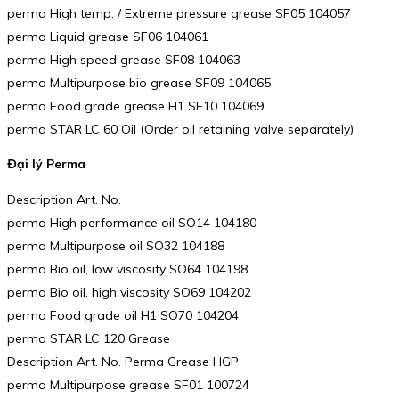
perma High temp. / Extreme pressure grease SF05 104057
perma Liquid grease SF06 104061
perma High speed grease SF08 104063
perma Multipurpose bio grease SF09 104065
perma Food grade grease H1 SF10 104069
perma STAR LC 60 Oil (Order oil retaining valve separately)
Đại lý Perma
Description Art. No.
perma High performance oil SO14 104180
perma Multipurpose oil SO32 104188
perma Bio oil, low viscosity SO64 104198
perma Bio oil, high viscosity SO69 104202
perma Food grade oil H1 SO70 104204
perma STAR LC 120 Grease
Description Art. No. Perma Grease HGP
perma Multipurpose grease SF01 100724