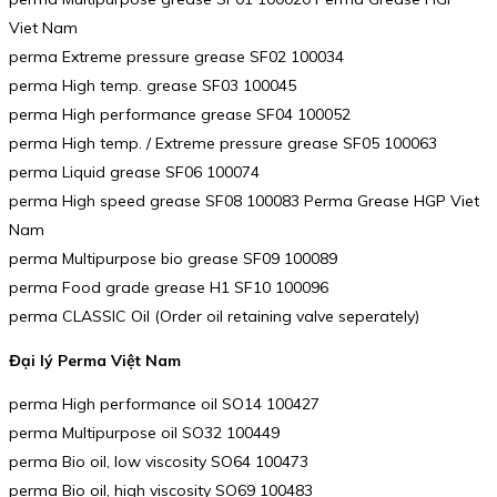
Viet Nam
perma Extreme pressure grease SF02 100034
perma High temp. grease SF03 100045
perma High performance grease SF04 100052
perma High temp. / Extreme pressure grease SF05 100063
perma Liquid grease SF06 100074
perma High speed grease SF08 100083 Perma Grease HGP Viet
Nam
perma Multipurpose bio grease SF09 100089
perma Food grade grease H1 SF10 100096
perma CLASSIC Oil (Order oil retaining valve seperately)
Đại lý Perma Việt Nam
perma High performance oil SO14 100427
perma Multipurpose oil SO32 100449
perma Bio oil, low viscosity SO64 100473
perma Bio oil, high viscosity SO69 100483