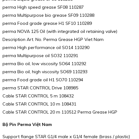
perma High speed grease SF08 110287
perma Multipurpose bio grease SF09 110288
perma Food grade grease H1 SF10 110289
perma NOVA 125 Oil (with integrated oil retaining valve)
Description Art. No. Perma Grease HGP Viet Nam
perma High performance oil SO14 110290
perma Multipurpose oil SO32 110291
perma Bio oil, low viscosity SO64 110292
perma Bio oil, high viscosity SO69 110293
perma Food grade oil H1 SO70 110294
perma STAR CONTROL Drive 108985
Cable STAR CONTROL 5 m 108432
Cable STAR CONTROL 10 m 108431
Cable STAR CONTROL 20 m 110512 Perma Grease HGP
Bộ Pin Perma Việt Nam
Support flange STAR G1/4 male x G1/4 female (brass / plastic)