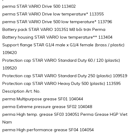
perma STAR VARIO Drive 500 113402
perma STAR VARIO Drive low temperature* 113355
perma STAR VARIO Drive 500 low temperature* 113796
Battery pack STAR VARIO 101351 Mỡ bôi trơn Perma
Battery housing STAR VARIO low temperature** 113404
Support flange STAR G1/4 male x G1/4 female (brass / plastic)
109420
Protection cap STAR VARIO Standard Duty 60 / 120 (plastic)
109520
Protection cap STAR VARIO Standard Duty 250 (plastic) 109519
Protection cap STAR VARIO Heavy Duty 500 (plastic) 113595
Description Art. No.
perma Multipurpose grease SF01 104044
perma Extreme pressure grease SF02 104048
perma High temp. grease SF03 104051 Perma Grease HGP Viet
Nam
perma High performance grease SF04 104054