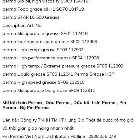
perma Bio oil, high viscosity SO69 104716
perma Food grade oil H1 SO70 104719
perma STAR LC 500 Grease
Description Art. No.
perma Multipurpose grease SF01 112410
perma Extreme pressure grease SF02 112906
perma High temp. grease SF03 112907
perma High performance grease SF04 112908
perma High temp. / Extreme pressure grease SF05 112909
perma Liquid grease SF06 112041 Perma Grease HGP
perma High speed grease SF08 112910
perma Multipurpose bio grease SF09 112911
Mỡ bôi trơn Perma , Dầu Perma , Dầu bôi trơn Perma , Pin
Perma , Bộ Pin Perma
Liên hệ : Công ty TNHH TM KT Hưng Gia Phát để được hỗ trợ giá
và thời gian giao hàng nhanh nhất.
Pin Perma Viet Nam Distributor / Hotline : 0938 336 079