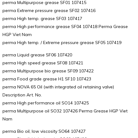
perma Multipurpose grease SF01 107415
perma Extreme pressure grease SF02 107416
perma High temp. grease SF03 107417
perma High performance grease SF04 107418 Perma Grease
HGP Viet Nam
perma High temp. / Extreme pressure grease SF05 107419
perma Liquid grease SF06 107420
perma High speed grease SF08 107421
perma Multipurpose bio grease SF09 107422
perma Food grade grease H1 SF10 107423
perma NOVA 65 Oil (with integrated oil retaining valve)
Description Art. No.
perma High performance oil SO14 107425
perma Multipurpose oil SO32 107426 Perma Grease HGP Viet
Nam
perma Bio oil, low viscosity SO64 107427