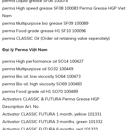
perma Liquid grease SF06 100074
perma High speed grease SF08 100083 Perma Grease HGP Viet
Nam
perma Multipurpose bio grease SF09 100089
perma Food grade grease H1 SF10 100096
perma CLASSIC Oil (Order oil retaining valve seperately)
Đại lý Perma Việt Nam
perma High performance oil SO14 100427
perma Multipurpose oil SO32 100449
perma Bio oil, low viscosity SO64 100473
perma Bio oil, high viscosity SO69 100483
perma Food grade oil H1 SO70 100489
Activators CLASSIC & FUTURA Perma Grease HGP
Description Art. No.
Activator CLASSIC FUTURA 1 month, yellow 101331
Activator CLASSIC FUTURA 3 months, green 101332
Activator CLASSIC FUTURA 6 months, red 101333