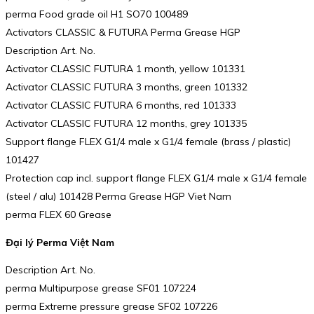
perma Food grade oil H1 SO70 100489
Activators CLASSIC & FUTURA Perma Grease HGP
Description Art. No.
Activator CLASSIC FUTURA 1 month, yellow 101331
Activator CLASSIC FUTURA 3 months, green 101332
Activator CLASSIC FUTURA 6 months, red 101333
Activator CLASSIC FUTURA 12 months, grey 101335
Support flange FLEX G1/4 male x G1/4 female (brass / plastic)
101427
Protection cap incl. support flange FLEX G1/4 male x G1/4 female
(steel / alu) 101428 Perma Grease HGP Viet Nam
perma FLEX 60 Grease
Đại lý Perma Việt Nam
Description Art. No.
perma Multipurpose grease SF01 107224
perma Extreme pressure grease SF02 107226