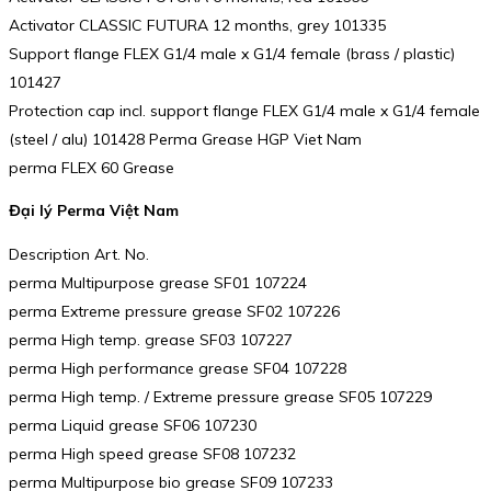
Activator CLASSIC FUTURA 12 months, grey 101335
Support flange FLEX G1/4 male x G1/4 female (brass / plastic)
101427
Protection cap incl. support flange FLEX G1/4 male x G1/4 female
(steel / alu) 101428 Perma Grease HGP Viet Nam
perma FLEX 60 Grease
Đại lý Perma Việt Nam
Description Art. No.
perma Multipurpose grease SF01 107224
perma Extreme pressure grease SF02 107226
perma High temp. grease SF03 107227
perma High performance grease SF04 107228
perma High temp. / Extreme pressure grease SF05 107229
perma Liquid grease SF06 107230
perma High speed grease SF08 107232
perma Multipurpose bio grease SF09 107233