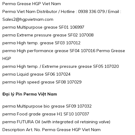
Perma Grease HGP Viet Nam
Perma Viet Nam Distributor / Hotline : 0938 336 079 / Email :
Sales2@hgpvietnam.com
perma Multipurpose grease SF01 106997
perma Extreme pressure grease SF02 107008
perma High temp. grease SF03 107012
perma High performance grease SF04 107016 Perma Grease
HGP
perma High temp. / Extreme pressure grease SF05 107020
perma Liquid grease SF06 107024
perma High speed grease SF08 107029
Đại lý Pin Perma Việt Nam
perma Multipurpose bio grease SF09 107032
perma Food grade grease H1 SF10 107037
perma FUTURA Oil (with integrated oil retaining valve)
Description Art. No. Perma Grease HGP Viet Nam