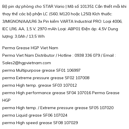
Bộ pin dự phòng cho STAR Vario | Mã số 101351 Cần thiết mỗi khi
thay thế các bộ phận LC (S60, M120 hoặc L250) Kích thước:
3/MIGNON/AA/LR6 3x Pin kiềm VARTA Industrial PRO: Loại 4006,
IEC LR6, AA, 1,5 V, 2970 mAh Loại: ABP01 Điện áp: 4,5V Dung
lượng: 3,0Ah / 13,5 Wh
Perma Grease HGP Viet Nam
Perma Viet Nam Distributor / Hotline : 0938 336 079 / Email :
Sales2@hgpvietnam.com
perma Multipurpose grease SF01 106997
perma Extreme pressure grease SF02 107008
perma High temp. grease SF03 107012
perma High performance grease SF04 107016 Perma Grease
HGP
perma High temp. / Extreme pressure grease SF05 107020
perma Liquid grease SF06 107024
perma High speed grease SF08 107029