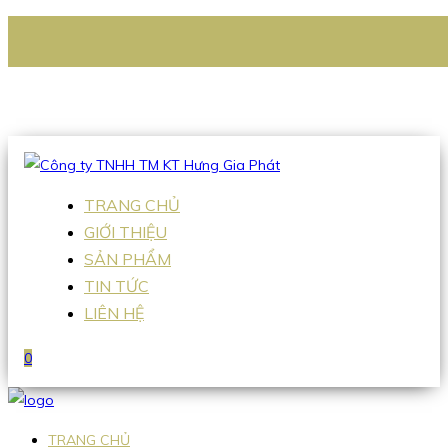
CÔNG TY TNHH TM KT HƯNG GIA PHÁT
Hotline
:
0938 336 079
Email
:
Sales2@hgpvietnam.com
TRANG CHỦ
GIỚI THIỆU
SẢN PHẨM
TIN TỨC
LIÊN HỆ
0
TRANG CHỦ