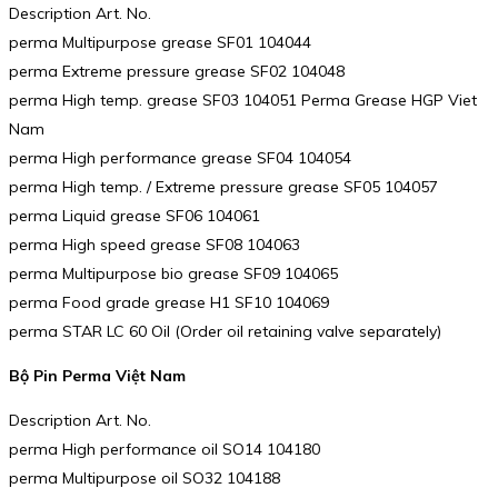
Description Art. No.
perma Multipurpose grease SF01 104044
perma Extreme pressure grease SF02 104048
perma High temp. grease SF03 104051 Perma Grease HGP Viet
Nam
perma High performance grease SF04 104054
perma High temp. / Extreme pressure grease SF05 104057
perma Liquid grease SF06 104061
perma High speed grease SF08 104063
perma Multipurpose bio grease SF09 104065
perma Food grade grease H1 SF10 104069
perma STAR LC 60 Oil (Order oil retaining valve separately)
Bộ Pin Perma Việt Nam
Description Art. No.
perma High performance oil SO14 104180
perma Multipurpose oil SO32 104188