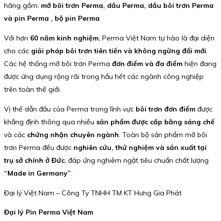
hãng gồm:
mỡ bôi trơn Perma, dầu Perma, dầu bôi trơn Perma
và pin Perma , bộ pin Perma
Với hơn
60 năm kinh nghiệm
, Perma Việt Nam tự hào là đại diện
cho các
giải pháp bôi trơn tiên tiến và không ngừng đổi mới
.
Các hệ thống mỡ bôi trơn Perma
đơn điểm và đa điểm
hiện đang
được ứng dụng rộng rãi trong hầu hết các ngành công nghiệp
trên toàn thế giới.
Vị thế dẫn đầu của Perma trong lĩnh vực
bôi trơn đơn điểm
được
khẳng định thông qua nhiều
sản phẩm được cấp bằng sáng chế
và các
chứng nhận chuyên ngành
. Toàn bộ sản phẩm mỡ bôi
trơn Perma đều được
nghiên cứu, thử nghiệm và sản xuất tại
trụ sở chính ở Đức
, đáp ứng nghiêm ngặt tiêu chuẩn chất lượng
“Made in Germany”
.
Đại lý Việt Nam – Công Ty TNHH TM KT Hưng Gia Phát
Đại lý Pin Perma Việt Nam