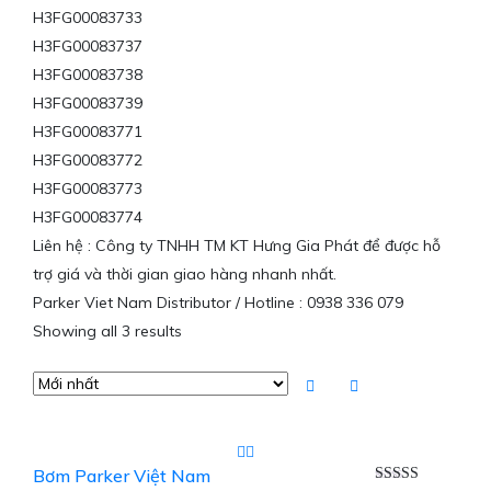
H3FG00083733
H3FG00083737
H3FG00083738
H3FG00083739
H3FG00083771
H3FG00083772
H3FG00083773
H3FG00083774
Liên hệ : Công ty TNHH TM KT Hưng Gia Phát để được hỗ
trợ giá và thời gian giao hàng nhanh nhất.
Parker Viet Nam Distributor / Hotline : 0938 336 079
Showing all 3 results
Bơm Parker Việt Nam