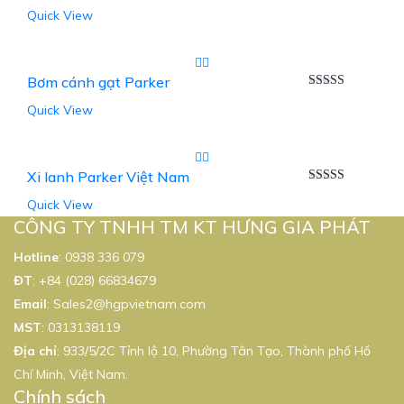
Được xếp
Quick View
hạng
5.00
5
sao
Bơm cánh gạt Parker
Được xếp
Quick View
hạng
5.00
5
sao
Xi lanh Parker Việt Nam
Được xếp
Quick View
hạng
5.00
5
sao
CÔNG TY TNHH TM KT HƯNG GIA PHÁT
Hotline
:
0938 336 079
ĐT
:
+84 (028) 66834679
Email
:
Sales2@hgpvietnam.com
MST
:
0313138119
Địa chỉ
: 933/5/2C Tỉnh lộ 10, Phường Tân Tạo, Thành phố Hồ
Chí Minh, Việt Nam.
Chính sách