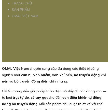
TRANG CHỦ
SẢN PHẨM
OMAL VIỆT NAM
OMAL Việt Nam
chuyên cung cấp đa dạng các thiết bị công
nghiệp như
van bi, van bướm, van khí nén, bộ truyền động khí
nén
và
bộ truyền động điện
chính hãng.
OMAL mang đến giải pháp toàn diện với đầy đủ các dòng van —
từ loại
trục tự do
,
có tay gạt
cho đến
van điều khiển tự động
bằng bộ truyền động
. Mỗi sản phẩm đều được
thiết kế và chế