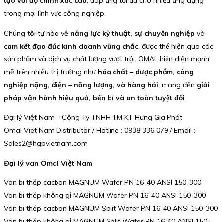
tạo với độ chính xác cao
, đáp ứng tối ưu cho nhiều ứng dụng
trong mọi lĩnh vực công nghiệp.
Chúng tôi tự hào về
năng lực kỹ thuật, sự chuyên nghiệp
và
cam kết đạo đức kinh doanh vững chắc
, được thể hiện qua các
sản phẩm và dịch vụ chất lượng vượt trội. OMAL hiện diện mạnh
mẽ trên nhiều thị trường như
hóa chất – dược phẩm, công
nghiệp nặng, điện – năng lượng, và hàng hải
, mang đến
giải
pháp vận hành hiệu quả, bền bỉ và an toàn tuyệt đối
.
Đại lý Việt Nam – Công Ty TNHH TM KT Hưng Gia Phát
Omal Viet Nam Distributor / Hotline : 0938 336 079 / Email :
Sales2@hgpvietnam.com
Đại lý van Omal Việt Nam
Van bi thép cacbon MAGNUM Wafer PN 16-40 ANSI 150-300
Van bi thép không gỉ MAGNUM Wafer PN 16-40 ANSI 150-300
Van bi thép cacbon MAGNUM Split Wafer PN 16-40 ANSI 150-300
Van bi thép không gỉ MAGNUM Split Wafer PN 16-40 ANSI 150-