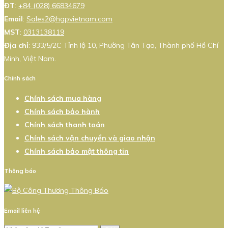
ĐT
:
+84 (028) 66834679
Email
:
Sales2@hgpvietnam.com
MST
:
0313138119
Địa chỉ
: 933/5/2C Tỉnh lộ 10, Phường Tân Tạo, Thành phố Hồ Chí
Minh, Việt Nam.
Chính sách
Chính sách mua hàng
Chính sách bảo hành
Chính sách thanh toán
Chính sách vận chuyển và giao nhận
Chính sách bảo mật thông tin
Thông báo
Email liên hệ