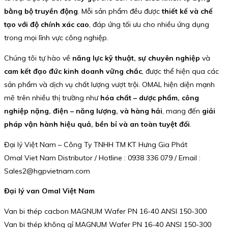
bằng bộ truyền động
. Mỗi sản phẩm đều được
thiết kế và chế
tạo với độ chính xác cao
, đáp ứng tối ưu cho nhiều ứng dụng
trong mọi lĩnh vực công nghiệp.
Chúng tôi tự hào về
năng lực kỹ thuật, sự chuyên nghiệp
và
cam kết đạo đức kinh doanh vững chắc
, được thể hiện qua các
sản phẩm và dịch vụ chất lượng vượt trội. OMAL hiện diện mạnh
mẽ trên nhiều thị trường như
hóa chất – dược phẩm, công
nghiệp nặng, điện – năng lượng, và hàng hải
, mang đến
giải
pháp vận hành hiệu quả, bền bỉ và an toàn tuyệt đối
.
Đại lý Việt Nam – Công Ty TNHH TM KT Hưng Gia Phát
Omal Viet Nam Distributor / Hotline : 0938 336 079 / Email :
Sales2@hgpvietnam.com
Đại lý van Omal Việt Nam
Van bi thép cacbon MAGNUM Wafer PN 16-40 ANSI 150-300
Van bi thép không gỉ MAGNUM Wafer PN 16-40 ANSI 150-300