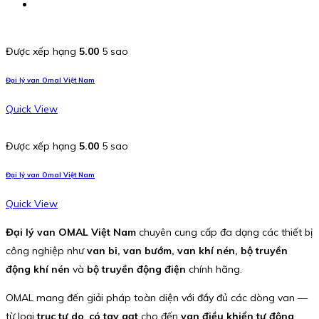
Được xếp hạng
5.00
5 sao
Đại lý van Omal Việt Nam
Quick View
Được xếp hạng
5.00
5 sao
Đại lý van Omal Việt Nam
Quick View
Đại lý van OMAL Việt Nam
chuyên cung cấp đa dạng các thiết bị
công nghiệp như
van bi, van bướm, van khí nén, bộ truyền
động khí nén
và
bộ truyền động điện
chính hãng.
OMAL mang đến giải pháp toàn diện với đầy đủ các dòng van —
từ loại
trục tự do
,
có tay gạt
cho đến
van điều khiển tự động