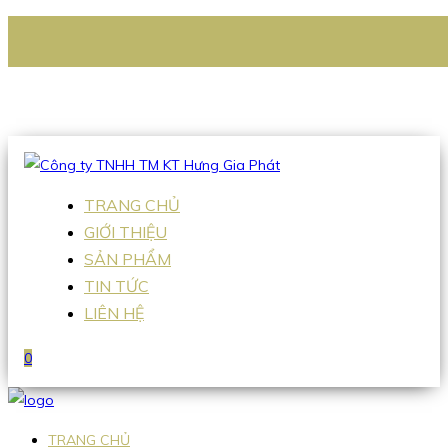
CÔNG TY TNHH TM KT HƯNG GIA PHÁT
Hotline
:
0938 336 079
Email
:
Sales2@hgpvietnam.com
TRANG CHỦ
GIỚI THIỆU
SẢN PHẨM
TIN TỨC
LIÊN HỆ
0
TRANG CHỦ