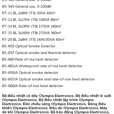
BS-545 General use, 0-100dB
RT-11 BL 2x8W (T5) 30VA 40m²
RT-12 BL 2x15W (T8) 100VA 80m²
RT-14 BL 3x18W (T8) 170VA 160m²
RT-15 BL 3x36W (T8) 270VA 360m²
RT-20 BL 2x8W (T5) 16W/30VA 40m²
BS-655 Optical Smoke Detector
BS-657 Optical smoke and thermal detector
BS-660 Rate of rise heat detector
BS-661/A Waterproof rate of rise heat detector
BS-655/A Optical smoke detector
BS-657/A Optical smoke and rate-of-rise heat detector
BS-660/A Rate-of-rise heat detector
Bộ điều nhiệt có dây Olympia Electronics, Bộ điều nhiệt lò sưởi
Olympia Electronics, Bộ điều nhiệt lập trình Olympia
Electronics, Đèn chiếu sáng Olympia Electronics, Bảng điều
khiển Olympia Electronics, Đầu dò Olympia Electronics, Máy
dò khí Olympia Electronics, Bộ báo động Olympia Electronics,