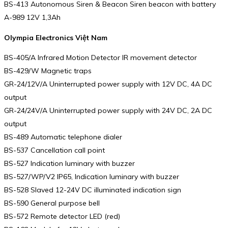
BS-413 Autonomous Siren & Beacon Siren beacon with battery
A-989 12V 1,3Ah
Olympia Electronics Việt Nam
BS-405/A Infrared Motion Detector IR movement detector
BS-429/W Magnetic traps
GR-24/12V/A Uninterrupted power supply with 12V DC, 4A DC
output
GR-24/24V/A Uninterrupted power supply with 24V DC, 2A DC
output
BS-489 Automatic telephone dialer
BS-537 Cancellation call point
BS-527 Indication luminary with buzzer
BS-527/WP/V2 IP65, Indication luminary with buzzer
BS-528 Slaved 12-24V DC illuminated indication sign
BS-590 General purpose bell
BS-572 Remote detector LED (red)