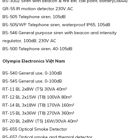
BS-3002 Siren with beacon & fire ext. call point, battery(3xAA)
GR-55 IR motion detector 230V AC
BS-505 Telephone siren, 105dB
BS-505/WP Telephone siren, waterproof IP65, 105dB
BS-546 General purpose siren with beacon and intensity
regulator, 100dB, 230V AC
BS-500 Telephone siren, 40-105dB
Olympia Electronics Việt Nam
BS-540 General use, 0-100dB
BS-545 General use, 0-100dB
RT-11 BL 2x8W (T5) 30VA 40m²
RT-12 BL 2x15W (T8) 100VA 80m²
RT-14 BL 3x18W (T8) 170VA 160m²
RT-15 BL 3x36W (T8) 270VA 360m²
RT-20 BL 2x8W (T5) 16W/30VA 40m²
BS-655 Optical Smoke Detector
BS-657 Optical smoke and thermal detector