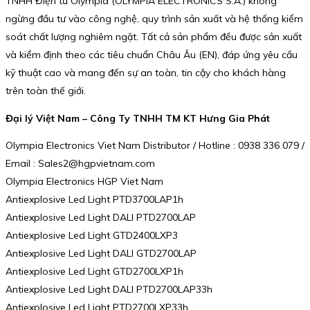
TNHH Điện tử Olympia (OLYMPIA ELECTRONICS S.A.) không
ngừng đầu tư vào công nghệ, quy trình sản xuất và hệ thống kiểm
soát chất lượng nghiêm ngặt. Tất cả sản phẩm đều được sản xuất
và kiểm định theo các tiêu chuẩn Châu Âu (EN), đáp ứng yêu cầu
kỹ thuật cao và mang đến sự an toàn, tin cậy cho khách hàng
trên toàn thế giới.
Đại lý Việt Nam – Công Ty TNHH TM KT Hưng Gia Phát
Olympia Electronics Viet Nam Distributor / Hotline : 0938 336 079 /
Email : Sales2@hgpvietnam.com
Olympia Electronics HGP Viet Nam
Antiexplosive Led Light PTD3700LAP1h
Antiexplosive Led Light DALI PTD2700LAP
Antiexplosive Led Light GTD2400LXP3
Antiexplosive Led Light DALI GTD2700LAP
Antiexplosive Led Light GTD2700LXP1h
Antiexplosive Led Light DALI PTD2700LAP33h
Antiexplosive Led Light PTD2700LXP33h