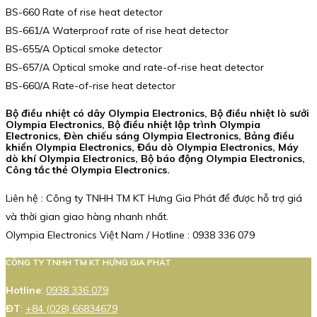
BS-660 Rate of rise heat detector
BS-661/A Waterproof rate of rise heat detector
BS-655/A Optical smoke detector
BS-657/A Optical smoke and rate-of-rise heat detector
BS-660/A Rate-of-rise heat detector
Bộ điều nhiệt có dây Olympia Electronics, Bộ điều nhiệt lò sưởi
Olympia Electronics, Bộ điều nhiệt lập trình Olympia
Electronics, Đèn chiếu sáng Olympia Electronics, Bảng điều
khiển Olympia Electronics, Đầu dò Olympia Electronics, Máy
dò khí Olympia Electronics, Bộ báo động Olympia Electronics,
Công tắc thẻ Olympia Electronics.
Liên hệ : Công ty TNHH TM KT Hưng Gia Phát để được hỗ trợ giá
và thời gian giao hàng nhanh nhất.
Olympia Electronics Việt Nam / Hotline : 0938 336 079
CÔNG TY TNHH TM KT HƯNG GIA PHÁT
Hotline
:
0938 336 079
ĐT
:
+84 (028) 66834679