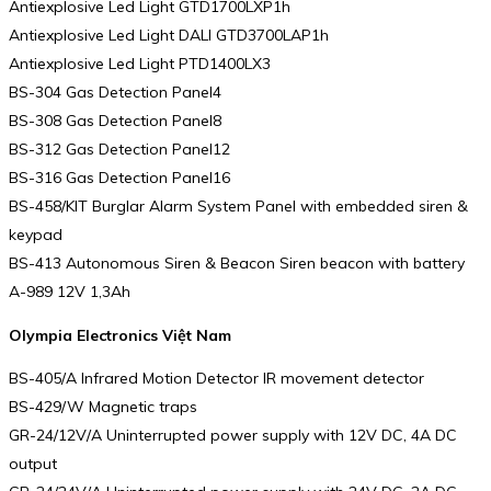
Antiexplosive Led Light GTD1700LXP1h
Antiexplosive Led Light DALI GTD3700LAP1h
Antiexplosive Led Light PTD1400LX3
BS-304 Gas Detection Panel4
BS-308 Gas Detection Panel8
BS-312 Gas Detection Panel12
BS-316 Gas Detection Panel16
BS-458/KIT Burglar Alarm System Panel with embedded siren &
keypad
BS-413 Autonomous Siren & Beacon Siren beacon with battery
A-989 12V 1,3Ah
Olympia Electronics Việt Nam
BS-405/A Infrared Motion Detector IR movement detector
BS-429/W Magnetic traps
GR-24/12V/A Uninterrupted power supply with 12V DC, 4A DC
output