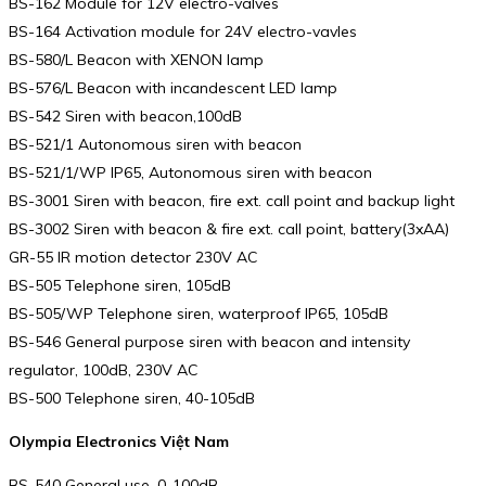
BS-162 Module for 12V electro-valves
BS-164 Activation module for 24V electro-vavles
BS-580/L Beacon with XENON lamp
BS-576/L Beacon with incandescent LED lamp
BS-542 Siren with beacon,100dB
BS-521/1 Autonomous siren with beacon
BS-521/1/WP IP65, Autonomous siren with beacon
BS-3001 Siren with beacon, fire ext. call point and backup light
BS-3002 Siren with beacon & fire ext. call point, battery(3xAA)
GR-55 IR motion detector 230V AC
BS-505 Telephone siren, 105dB
BS-505/WP Telephone siren, waterproof IP65, 105dB
BS-546 General purpose siren with beacon and intensity
regulator, 100dB, 230V AC
BS-500 Telephone siren, 40-105dB
Olympia Electronics Việt Nam
BS-540 General use, 0-100dB