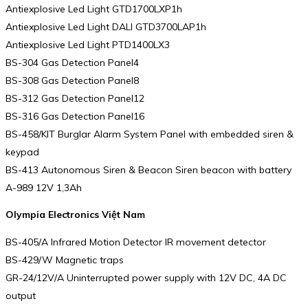
Antiexplosive Led Light GTD1700LXP1h
Antiexplosive Led Light DALI GTD3700LAP1h
Antiexplosive Led Light PTD1400LX3
BS-304 Gas Detection Panel4
BS-308 Gas Detection Panel8
BS-312 Gas Detection Panel12
BS-316 Gas Detection Panel16
BS-458/KIT Burglar Alarm System Panel with embedded siren &
keypad
BS-413 Autonomous Siren & Beacon Siren beacon with battery
A-989 12V 1,3Ah
Olympia Electronics Việt Nam
BS-405/A Infrared Motion Detector IR movement detector
BS-429/W Magnetic traps
GR-24/12V/A Uninterrupted power supply with 12V DC, 4A DC
output