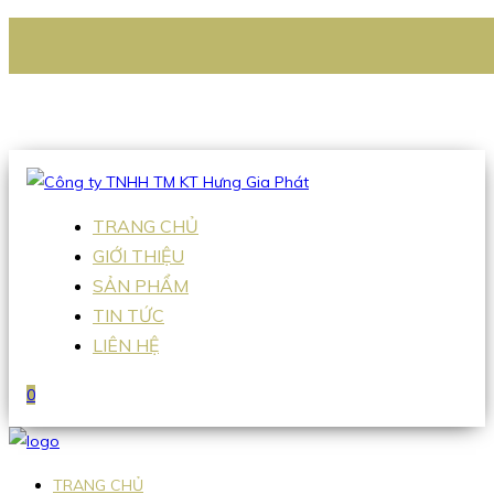
CÔNG TY TNHH TM KT HƯNG GIA PHÁT
Hotline
:
0938 336 079
Email
:
Sales2@hgpvietnam.com
TRANG CHỦ
GIỚI THIỆU
SẢN PHẨM
TIN TỨC
LIÊN HỆ
0
TRANG CHỦ