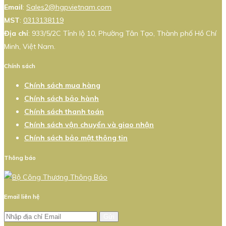
Email
:
Sales2@hgpvietnam.com
MST
:
0313138119
Địa chỉ
: 933/5/2C Tỉnh lộ 10, Phường Tân Tạo, Thành phố Hồ Chí
Minh, Việt Nam.
Chính sách
Chính sách mua hàng
Chính sách bảo hành
Chính sách thanh toán
Chính sách vận chuyển và giao nhận
Chính sách bảo mật thông tin
Thông báo
Email liên hệ
Gửi