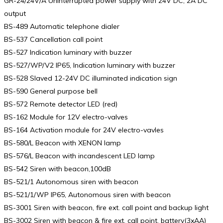
GR-24/24V/A Uninterrupted power supply with 24V DC, 2A DC
output
BS-489 Automatic telephone dialer
BS-537 Cancellation call point
BS-527 Indication luminary with buzzer
BS-527/WP/V2 IP65, Indication luminary with buzzer
BS-528 Slaved 12-24V DC illuminated indication sign
BS-590 General purpose bell
BS-572 Remote detector LED (red)
BS-162 Module for 12V electro-valves
BS-164 Activation module for 24V electro-vavles
BS-580/L Beacon with XENON lamp
BS-576/L Beacon with incandescent LED lamp
BS-542 Siren with beacon,100dB
BS-521/1 Autonomous siren with beacon
BS-521/1/WP IP65, Autonomous siren with beacon
BS-3001 Siren with beacon, fire ext. call point and backup light
BS-3002 Siren with beacon & fire ext. call point, battery(3xAA)