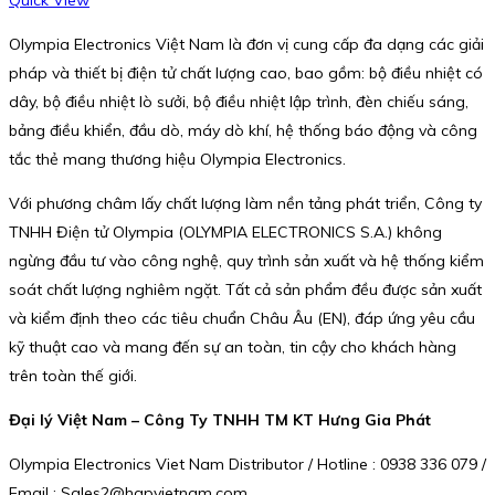
Quick View
Olympia Electronics Việt Nam là đơn vị cung cấp đa dạng các giải
pháp và thiết bị điện tử chất lượng cao, bao gồm: bộ điều nhiệt có
dây, bộ điều nhiệt lò sưởi, bộ điều nhiệt lập trình, đèn chiếu sáng,
bảng điều khiển, đầu dò, máy dò khí, hệ thống báo động và công
tắc thẻ mang thương hiệu Olympia Electronics.
Với phương châm lấy chất lượng làm nền tảng phát triển, Công ty
TNHH Điện tử Olympia (OLYMPIA ELECTRONICS S.A.) không
ngừng đầu tư vào công nghệ, quy trình sản xuất và hệ thống kiểm
soát chất lượng nghiêm ngặt. Tất cả sản phẩm đều được sản xuất
và kiểm định theo các tiêu chuẩn Châu Âu (EN), đáp ứng yêu cầu
kỹ thuật cao và mang đến sự an toàn, tin cậy cho khách hàng
trên toàn thế giới.
Đại lý Việt Nam – Công Ty TNHH TM KT Hưng Gia Phát
Olympia Electronics Viet Nam Distributor / Hotline : 0938 336 079 /
Email : Sales2@hgpvietnam.com