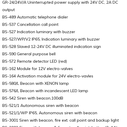
GR-24/24V/A Uninterrupted power supply with 24V DC, 2A DC
output
BS-489 Automatic telephone dialer
BS-537 Cancellation call point
BS-527 Indication luminary with buzzer
BS-527/WP/V2 IP65, Indication luminary with buzzer
BS-528 Slaved 12-24V DC illuminated indication sign
BS-590 General purpose bell
BS-572 Remote detector LED (red)
BS-162 Module for 12V electro-valves
BS-164 Activation module for 24V electro-vavles
BS-580/L Beacon with XENON lamp
BS-576/L Beacon with incandescent LED lamp
BS-542 Siren with beacon,100dB
BS-521/1 Autonomous siren with beacon
BS-521/1/WP IP65, Autonomous siren with beacon
BS-3001 Siren with beacon, fire ext. call point and backup light