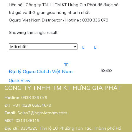
Liên hệ : Công ty TNHH TM KT Hưng Gia Phát để được hỗ
trợ giá và thời gian giao hàng nhanh nhất.
Ogura Viet Nam Distributor / Hotline : 0938 336 079
Showing the single result
Đại lý Ogura Clutch Việt Nam
Được xếp
Quick View
hạng
5.00
5
sao
CÔNG TY TNHH TM KT HƯNG GIA PHÁT
Hotline
:
0938 336 079
ĐT
:
+84 (028) 66834679
Email
:
Sales2@hgpvietnam.com
MST
:
0313138119
Địa chỉ
: 933/5/2C Tỉnh lộ 10, Phường Tân Tạo, Thành phố Hồ