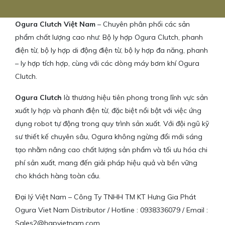
Ogura Clutch Việt Nam
– Chuyên phân phối các sản
phẩm chất lượng cao như: Bộ ly hợp Ogura Clutch, phanh
điện từ, bộ ly hợp di động điện từ, bộ ly hợp đa năng, phanh
– ly hợp tích hợp, cùng với các dòng máy bơm khí Ogura
Clutch.
Ogura Clutch
là thương hiệu tiên phong trong lĩnh vực sản
xuất ly hợp và phanh điện từ, đặc biệt nổi bật với việc ứng
dụng robot tự động trong quy trình sản xuất. Với đội ngũ kỹ
sư thiết kế chuyên sâu, Ogura không ngừng đổi mới sáng
tạo nhằm nâng cao chất lượng sản phẩm và tối ưu hóa chi
phí sản xuất, mang đến giải pháp hiệu quả và bền vững
cho khách hàng toàn cầu.
Đại lý Việt Nam – Công Ty TNHH TM KT Hưng Gia Phát
Ogura Viet Nam Distributor / Hotline : 0938336079 / Email :
Sales2@hgpvietnam.com