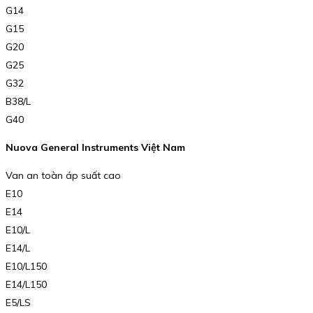
G14
G15
G20
G25
G32
B38/L
G40
Nuova General Instruments Việt Nam
Van an toàn áp suất cao
E10
E14
E10/L
E14/L
E10/L150
E14/L150
E5/LS