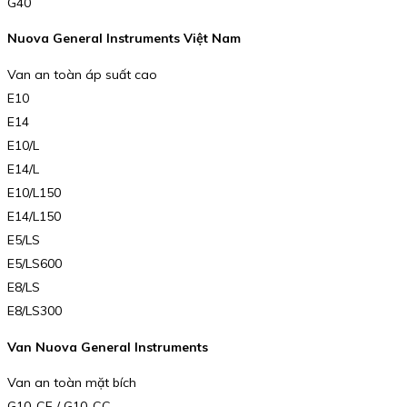
G40
Nuova General Instruments Việt Nam
Van an toàn áp suất cao
E10
E14
E10/L
E14/L
E10/L150
E14/L150
E5/LS
E5/LS600
E8/LS
E8/LS300
Van Nuova General Instruments
Van an toàn mặt bích
G10-CF / G10-CC