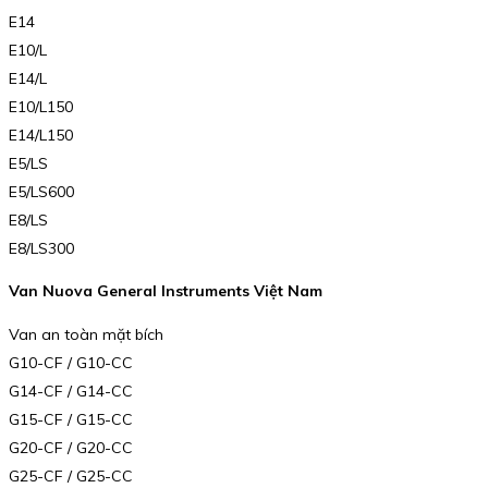
E14
E10/L
E14/L
E10/L150
E14/L150
E5/LS
E5/LS600
E8/LS
E8/LS300
Van Nuova General Instruments Việt Nam
Van an toàn mặt bích
G10-CF / G10-CC
G14-CF / G14-CC
G15-CF / G15-CC
G20-CF / G20-CC
G25-CF / G25-CC