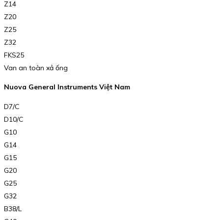
Z14
Z20
Z25
Z32
FKS25
Van an toàn xả ống
Nuova General Instruments Việt Nam
D7/C
D10/C
G10
G14
G15
G20
G25
G32
B38/L