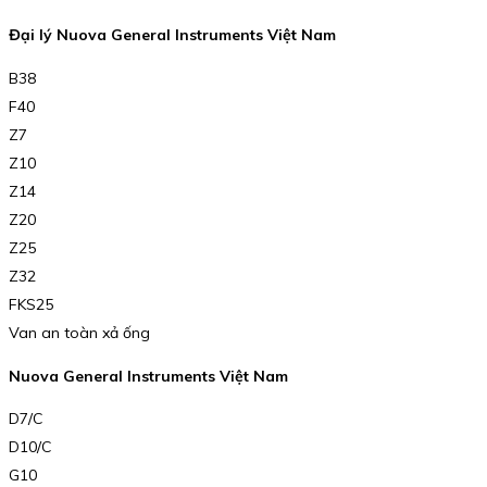
Đại lý Nuova General Instruments Việt Nam
B38
F40
Z7
Z10
Z14
Z20
Z25
Z32
FKS25
Van an toàn xả ống
Nuova General Instruments Việt Nam
D7/C
D10/C
G10