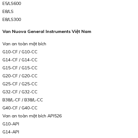
E5/LS600
E8/LS
E8/LS300
Van Nuova General Instruments Việt Nam
Van an toàn mặt bích
G10-CF / G10-CC
G14-CF / G14-CC
G15-CF / G15-CC
G20-CF / G20-CC
G25-CF / G25-CC
G32-CF / G32-CC
B38/L-CF / B38/L-CC
G40-CF / G40-CC
Van an toàn mặt bích API526
G10-API
G14-API