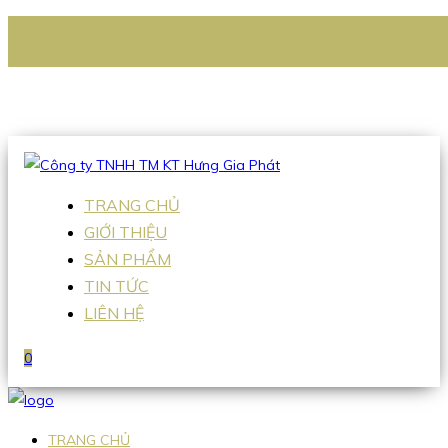
CÔNG TY TNHH TM KT HƯNG GIA PHÁT
Hotline
:
0938 336 079
Email
:
Sales2@hgpvietnam.com
TRANG CHỦ
GIỚI THIỆU
SẢN PHẨM
TIN TỨC
LIÊN HỆ
0
TRANG CHỦ