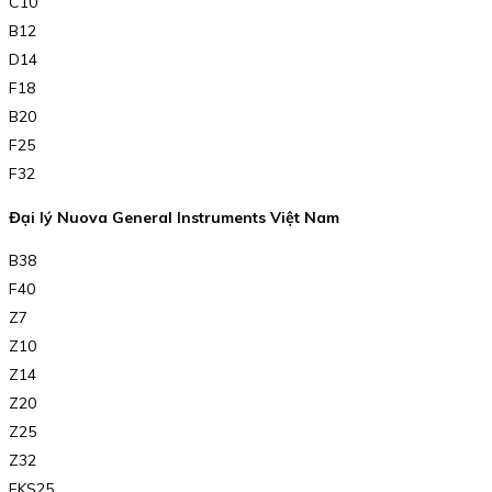
C10
B12
D14
F18
B20
F25
F32
Đại lý Nuova General Instruments Việt Nam
B38
F40
Z7
Z10
Z14
Z20
Z25
Z32
FKS25