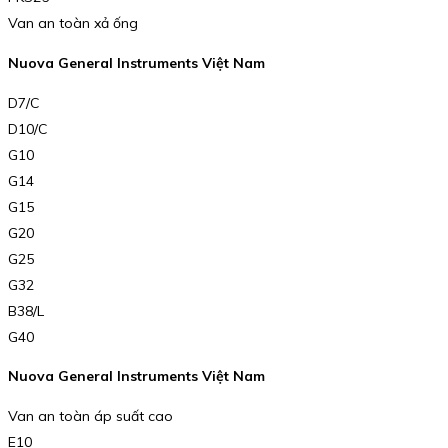
Van an toàn xả ống
Nuova General Instruments Việt Nam
D7/C
D10/C
G10
G14
G15
G20
G25
G32
B38/L
G40
Nuova General Instruments Việt Nam
Van an toàn áp suất cao
E10