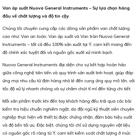
Van áp suất Nuova General Instruments – Sự lựa chọn hàng
đầu về chất lượng và độ tin cậy
Chúng tôi chuyên cung cấp các dòng sản phẩm van chất lượng
cao như: Van an toàn, Van áp suất và Van tràn Nuova General
Instruments – tất cả đều 100% sản xuất tại Ý, cam kết mang đến
độ chính xác tuyệt đối và nguồn gốc xuất xứ minh bạch.
Nuova General Instruments đại diện cho sự kết hợp hoàn hảo
giữa công nghệ tiên tiến và quy trình sản xuất linh hoạt, giúp đáp
ứng mọi nhu cầu từ đơn hàng nhỏ lẻ đến cung ứng quy mô lớn, với
tốc độ xử lý nhanh chóng và sự chăm chút tỉ mỉ đến từng chi tiết.
Mỗi sản phẩm trước khi đến tay khách hàng đều trải qua các bài
kiểm tra hiệu chuẩn nghiêm ngặt, do đội ngũ kỹ thuật viên chuyên
nghiệp thực hiện với thiết bị được chứng nhận, đảm bảo hiệu suất
và độ bền tối ưu. Đặc biệt, chúng tôi chỉ sử dụng nguyên vật liệu
có nguồn gốc rõ ràng từ Ý, cam kết kiểm soát chất lượng ở mức