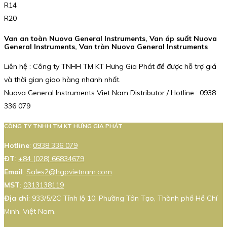
R14
R20
Van an toàn Nuova General Instruments, Van áp suất Nuova
General Instruments, Van tràn Nuova General Instruments
Liên hệ : Công ty TNHH TM KT Hưng Gia Phát để được hỗ trợ giá
và thời gian giao hàng nhanh nhất.
Nuova General Instruments Viet Nam Distributor / Hotline : 0938
336 079
CÔNG TY TNHH TM KT HƯNG GIA PHÁT
Hotline
:
0938 336 079
ĐT
:
+84 (028) 66834679
Email
:
Sales2@hgpvietnam.com
MST
:
0313138119
Địa chỉ
: 933/5/2C Tỉnh lộ 10, Phường Tân Tạo, Thành phố Hồ Chí
Minh, Việt Nam.