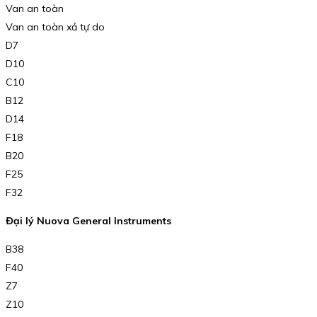
Van an toàn
Van an toàn xả tự do
D7
D10
C10
B12
D14
F18
B20
F25
F32
Đại lý Nuova General Instruments
B38
F40
Z7
Z10