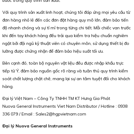
bước trong quy trình sản xuất.
Với quy trình sản xuất linh hoạt, chúng tôi đáp ứng mọi yêu cầu từ
đơn hàng nhỏ lẻ đến các đơn đặt hàng quy mô lớn, đảm bảo tiến
độ nhanh chóng và sự tỉ mỉ trong từng chi tiết. Mỗi chiếc van trước
khi đến tay khách hàng đều trải qua kiểm tra hiệu chuẩn nghiêm
ngặt bởi đội ngũ kỹ thuật viên có chuyên môn, sử dụng thiết bị đo
lường được chứng nhận để đảm bảo hiệu suất tối ưu.
Bên cạnh đó, toàn bộ nguyên vật liệu đều được nhập khẩu trực
tiếp từ Ý, đảm bảo nguồn gốc rõ ràng và tuân thủ quy trình kiểm
soát chất lượng chặt chẽ, mang lại sự an tâm tuyệt đối cho khách
hàng.
Đại lý Việt Nam – Công Ty TNHH TM KT Hưng Gia Phát
Nuova General Instruments Viet Nam Distributor / Hotline : 0938
336 079 / Email : Sales2@hgpvietnam.com
Đại lý Nuova General Instruments