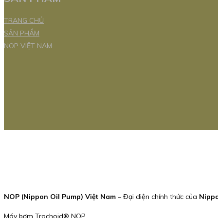
TRANG CHỦ
SẢN PHẨM
NOP VIỆT NAM
NOP (Nippon Oil Pump) Việt Nam
– Đại diện chính thức của
Nipp
Máy bơm Trochoid® NOP