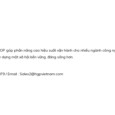
NOP góp phần nâng cao hiệu suất vận hành cho nhiều ngành công n
ây dựng một xã hội bền vững, đáng sống hơn.
6 079 / Email : Sales2@hgpvietnam.com