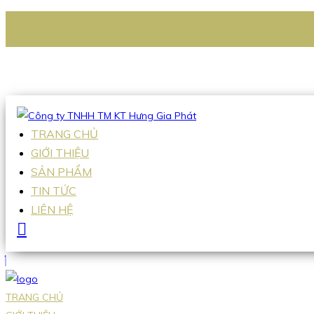
CÔNG TY TNHH TM KT HƯNG GIA PHÁT
Hotline
:
0938 336 079
Email
:
Sales2@hgpvietnam.com
TRANG CHỦ
GIỚI THIỆU
SẢN PHẨM
TIN TỨC
LIÊN HỆ
TRANG CHỦ