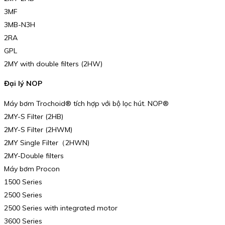
3MF
3MB-N3H
2RA
GPL
2MY with double filters (2HW)
Đại lý NOP
Máy bơm Trochoid® tích hợp với bộ lọc hút. NOP®
2MY-S Filter (2HB)
2MY-S Filter (2HWM)
2MY Single Filter（2HWN)
2MY-Double filters
Máy bơm Procon
1500 Series
2500 Series
2500 Series with integrated motor
3600 Series