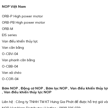
NOP Việt Nam
ORB-P High power motor
ORB-PB High power motor
ORB-M
EIS series
Van điều khiển thủy lực
Van cân bằng
O-CBV-04
Van phanh cân bằng
O-CBB-04
Van xả chéo
O-COR-04
Bơm NOP , Động cơ NOP , Bơm lọc NOP , Van điều khiển thủy
, Van điều khiển thủy lực NOP
Liên hệ : Công ty TNHH TM KT Hưng Gia Phát để được hỗ trợ giá và
NOP Viet Nam Distributor / Hotline : 0938 336 079