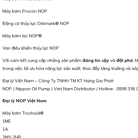
Máy bơm Procon NOP
Động cơ thủy lực Orbmark® NOP
Máy bơm lọc NOP®
Van điều khiển thủy lực NOP
Với cam kết cung cấp những sản phẩm
đáng tin cậy
và
đột phá
, 
trong việc tối ưu hóa năng lực sản xuất, thúc đẩy tăng trưởng và x
Đại lý Việt Nam – Công Ty TNHH TM KT Hưng Gia Phát
NOP ( Nippon Oil Pump ) Viet Nam Distributor / Hotline : 0938 33
Đại lý NOP Việt Nam
Máy bơm Trochoid®
1ME
1A
2MY-2HB