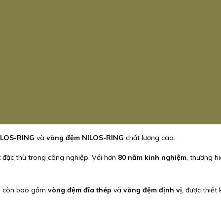
ILOS-RING
và
vòng đệm NILOS-RING
chất lượng cao.
t đặc thù trong công nghiệp. Với hơn
80 năm kinh nghiệm
, thương h
.
G còn bao gồm
vòng đệm đĩa thép
và
vòng đệm định vị
, được thiết