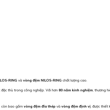
ILOS-RING
và
vòng đệm NILOS-RING
chất lượng cao.
t đặc thù trong công nghiệp. Với hơn
80 năm kinh nghiệm
, thương h
.
G còn bao gồm
vòng đệm đĩa thép
và
vòng đệm định vị
, được thiết