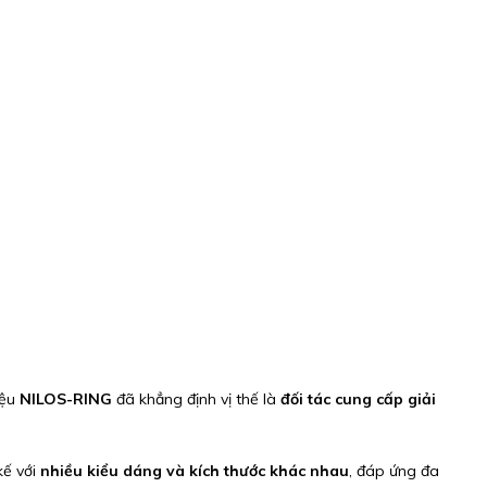
iệu
NILOS-RING
đã khẳng định vị thế là
đối tác cung cấp giải
 kế với
nhiều kiểu dáng và kích thước khác nhau
, đáp ứng đa