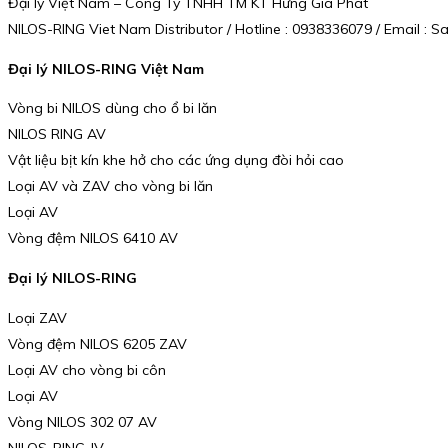
Đại lý Việt Nam – Công Ty TNHH TM KT Hưng Gia Phát
NILOS-RING Viet Nam Distributor / Hotline : 0938336079 / Email 
Đại lý NILOS-RING Việt Nam
Vòng bi NILOS dùng cho ổ bi lăn
NILOS RING AV
Vật liệu bịt kín khe hở cho các ứng dụng đòi hỏi cao
Loại AV và ZAV cho vòng bi lăn
Loại AV
Vòng đệm NILOS 6410 AV
Đại lý NILOS-RING
Loại ZAV
Vòng đệm NILOS 6205 ZAV
Loại AV cho vòng bi côn
Loại AV
Vòng NILOS 302 07 AV
NILOS-RING JV