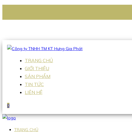
CÔNG TY TNHH TM KT HƯNG GIA PHÁT
Hotline
:
0938 336 079
Email
:
Sales2@hgpvietnam.com
TRANG CHỦ
GIỚI THIỆU
SẢN PHẨM
TIN TỨC
LIÊN HỆ
0
TRANG CHỦ