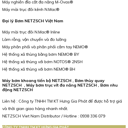
Máy nghiền đĩa cắt đa năng M-Ovas®
Máy mài trục đôi kênh N.Mac®
Đại lý Bơm NETZSCH Việt Nam
Máy mài trục đôi N.Mac® Inline
Làm rỗng, vận chuyển và đo lường
Máy phân phối và phân phối cầm tay NEMO®
Hệ thống xả thùng bằng bơm NEMO® BY
Hệ thống xả thùng với bơm NOTOS® 2NSH
Hệ thống xả thùng với bơm NEMO® BH
Máy bơm khoang tiến bộ NETZSCH , Bơm thùy quay
NETZSCH , Máy bơm trục vít đa năng NETZSCH , Bơm nhu
động NETZSCH
Liên hệ : Công ty TNHH TM KT Hưng Gia Phát để được hỗ trợ giá
và thời gian giao hàng nhanh nhất.
NETZSCH Viet Nam Distributor / Hotline : 0938 336 079
CÔNG TY TNHH TM KT HƯNG GIA PHÁT