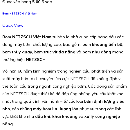
Được xếp hạng
5.00
5 sao
Bơm NETZSCH Việt Nam
Quick View
Bơm NETZSCH Việt Nam
tự hào là nhà cung cấp hàng đầu các
dòng máy bơm chất lượng cao, bao gồm:
bơm khoang tiến bộ
,
bơm thùy quay
,
bơm trục vít đa năng
và
bơm nhu động
mang
thương hiệu
NETZSCH
.
Với hơn 60 năm kinh nghiệm trong nghiên cứu, phát triển và sản
xuất máy bơm dịch chuyển tích cực, NETZSCH đã khẳng định vị
thế toàn cầu trong ngành công nghiệp bơm. Các dòng sản phẩm
của NETZSCH được thiết kế để đáp ứng những yêu cầu khắt khe
nhất trong quá trình vận hành – từ các loại
bơm định lượng siêu
nhỏ
, đến những
máy bơm lưu lượng lớn
phục vụ trong các lĩnh
vực khắt khe như
dầu khí
,
khai khoáng
và
xử lý công nghiệp
nặng
.