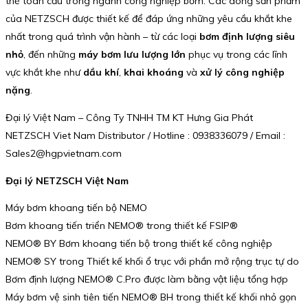
thế toàn cầu trong ngành công nghiệp bơm. Các dòng sản phẩm
của NETZSCH được thiết kế để đáp ứng những yêu cầu khắt khe
nhất trong quá trình vận hành – từ các loại
bơm định lượng siêu
nhỏ
, đến những
máy bơm lưu lượng lớn
phục vụ trong các lĩnh
vực khắt khe như
dầu khí
,
khai khoáng
và
xử lý công nghiệp
nặng
.
Đại lý Việt Nam – Công Ty TNHH TM KT Hưng Gia Phát
NETZSCH Viet Nam Distributor / Hotline : 0938336079 / Email :
Sales2@hgpvietnam.com
Đại lý NETZSCH Việt Nam
Máy bơm khoang tiến bộ NEMO
Bơm khoang tiến triển NEMO® trong thiết kế FSIP®
NEMO® BY Bơm khoang tiến bộ trong thiết kế công nghiệp
NEMO® SY trong Thiết kế khối ổ trục với phần mở rộng trục tự do
Bơm định lượng NEMO® C.Pro được làm bằng vật liệu tổng hợp
Máy bơm vệ sinh tiên tiến NEMO® BH trong thiết kế khối nhỏ gọn