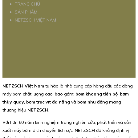
TRANG CHỦ
SẢN PHẨM
NETZSCH VIỆT NAM
NETZSCH Việt Nam
tự hào là nhà cung cấp hàng đầu các dòng
máy bơm chất lượng cao, bao gồm:
bơm khoang tiến bộ
,
bơm
thùy quay
,
bơm trục vít đa năng
và
bơm nhu động
mang
thương hiệu
NETZSCH
.
Với hơn 60 năm kinh nghiệm trong nghiên cứu, phát triển và sản
xuất máy bơm dịch chuyển tích cực, NETZSCH đã khẳng định vị