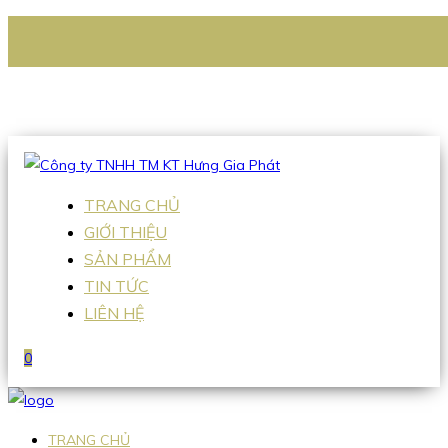
CÔNG TY TNHH TM KT HƯNG GIA PHÁT
Hotline
:
0938 336 079
Email
:
Sales2@hgpvietnam.com
TRANG CHỦ
GIỚI THIỆU
SẢN PHẨM
TIN TỨC
LIÊN HỆ
0
TRANG CHỦ