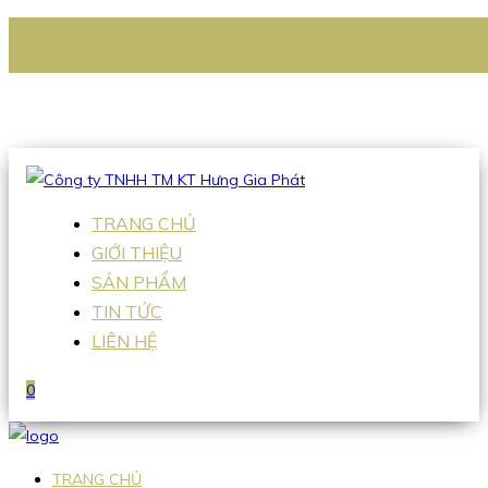
CÔNG TY TNHH TM KT HƯNG GIA PHÁT
Hotline
:
0938 336 079
Email
:
Sales2@hgpvietnam.com
TRANG CHỦ
GIỚI THIỆU
SẢN PHẨM
TIN TỨC
LIÊN HỆ
0
TRANG CHỦ