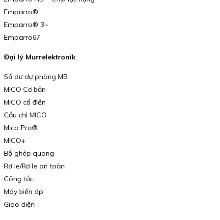
Emparro®
Emparro® 3~
Emparro67
Đại lý Murrelektronik
Số dư dự phòng MB
MICO Cơ bản
MICO cổ điển
Cầu chì MICO
Mico Pro®
MICO+
Bộ ghép quang
Rơ le/Rơ le an toàn
Công tắc
Máy biến áp
Giao diện