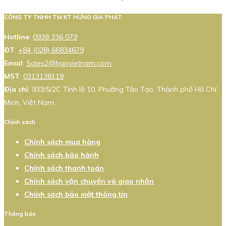
CÔNG TY TNHH TM KT HƯNG GIA PHÁT
Hotline
:
0938 336 079
ĐT
:
+84 (028) 66834679
Email
:
Sales2@hgpvietnam.com
MST
:
0313138119
Địa chỉ
: 933/5/2C Tỉnh lộ 10, Phường Tân Tạo, Thành phố Hồ Chí
Minh, Việt Nam.
Chính sách
Chính sách mua hàng
Chính sách bảo hành
Chính sách thanh toán
Chính sách vận chuyển và giao nhận
Chính sách bảo mật thông tin
Thông báo