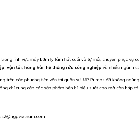
 trong lĩnh vực máy bơm ly tâm hút cuối và tự mồi, chuyên phục vụ 
p, vận tải, hàng hải, hệ thống rửa công nghiệp
và nhiều ngành c
ụng trên các phương tiện vận tải quân sự, MP Pumps đã không ngừng cả
ng chỉ cung cấp các sản phẩm bền bỉ, hiệu suất cao mà còn hợp tác 
Sales2@hgpvietnam.com