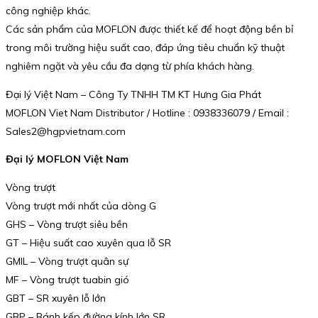
công nghiệp khác.
Các sản phẩm của MOFLON được thiết kế để hoạt động bền bỉ
trong môi trường hiệu suất cao, đáp ứng tiêu chuẩn kỹ thuật
nghiêm ngặt và yêu cầu đa dạng từ phía khách hàng.
Đại lý Việt Nam – Công Ty TNHH TM KT Hưng Gia Phát
MOFLON Viet Nam Distributor / Hotline : 0938336079 / Email :
Sales2@hgpvietnam.com
Đại lý MOFLON Việt Nam
Vòng trượt
Vòng trượt mới nhất của dòng G
GHS – Vòng trượt siêu bền
GT – Hiệu suất cao xuyên qua lỗ SR
GMIL – Vòng trượt quân sự
MF – Vòng trượt tuabin gió
GBT – SR xuyên lỗ lớn
GBP – Bánh kếp đường kính lớn SR