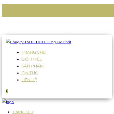
CÔNG TY TNHH TM KT HƯNG GIA PHÁT
Hotline
:
0938 336 079
Email
:
Sales2@hgpvietnam.com
TRANG CHỦ
GIỚI THIỆU
SẢN PHẨM
TIN TỨC
LIÊN HỆ
0
TRANG CHỦ