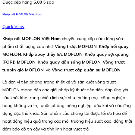
Được xếp hạng
5.00
5 sao
Khớp nối MOFLON Việt Nam
Quick View
Khớp nối MOFLON Việt Nam
chuyên cung cấp các dòng sản
phẩm chất lượng cao như:
Vòng trượt MOFLON
,
Khớp nối quay
MOFLON
,
Khớp xoay thủy lực MOFLON
,
Khớp quay sợi quang
(FORJ) MOFLON
,
Khớp quay dẫn sóng MOFLON
,
Vòng trượt
tuabin gió MOFLON
, và
Vòng trượt cấp quân sự MOFLON
.
Là đơn vị tiên phong trong thiết kế và sản xuất vòng trượt,
MOFLON mang đến các giải pháp kỹ thuật tiên tiến, đáp ứng yêu
cầu khắt khe trong nhiều lĩnh vực như thương mại, công nghiệp,
hàng không vũ trụ, quốc phòng, nông nghiệp, dầu khí và các ứng
dụng đặc thù khác. Sản phẩm của chúng tôi được tối ưu hóa để
hoạt động hiệu quả trong các môi trường hiệu suất cao, đồng thời
đảm bảo độ tin cậy và tính linh hoạt vượt trội.