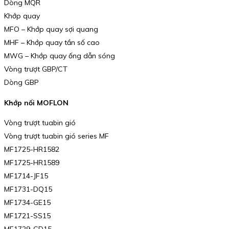
Dòng MQR
Khớp quay
MFO – Khớp quay sợi quang
MHF – Khớp quay tần số cao
MWG – Khớp quay ống dẫn sóng
Vòng trượt GBP/CT
Dòng GBP
Khớp nối MOFLON
Vòng trượt tuabin gió
Vòng trượt tuabin gió series MF
MF1725-HR1582
MF1725-HR1589
MF1714-JF15
MF1731-DQ15
MF1734-GE15
MF1721-SS15