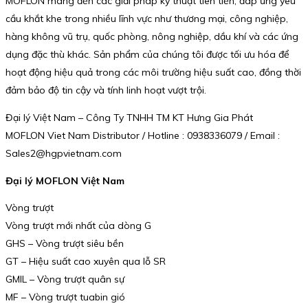
MOFLON mang đến các giải pháp kỹ thuật tiên tiến, đáp ứng yêu
cầu khắt khe trong nhiều lĩnh vực như thương mại, công nghiệp,
hàng không vũ trụ, quốc phòng, nông nghiệp, dầu khí và các ứng
dụng đặc thù khác. Sản phẩm của chúng tôi được tối ưu hóa để
hoạt động hiệu quả trong các môi trường hiệu suất cao, đồng thời
đảm bảo độ tin cậy và tính linh hoạt vượt trội.
Đại lý Việt Nam – Công Ty TNHH TM KT Hưng Gia Phát
MOFLON Viet Nam Distributor / Hotline : 0938336079 / Email :
Sales2@hgpvietnam.com
Đại lý MOFLON Việt Nam
Vòng trượt
Vòng trượt mới nhất của dòng G
GHS – Vòng trượt siêu bền
GT – Hiệu suất cao xuyên qua lỗ SR
GMIL – Vòng trượt quân sự
MF – Vòng trượt tuabin gió