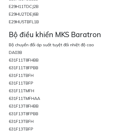
E29H11TDCJ2B
E29HU2TDEJ6B
E29HU5TBFL1B
Bộ điều khiển MKS Baratron
Bộ chuyển đổi áp suất tuyệt đối nhiệt độ cao
DA03B
631F11T8FHBB
631F11T8FPBB
631F11TBFH
631F11TBFP
631F11TMFH
631F11TMFHAA
631F13T8FHBB
631F13T8FPBB
631F13TBFH
631F13TBFP