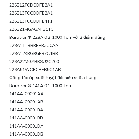
226B12TCDCDFB2A1
226B13TCCDDFB2A1
226B13TCCDDFB4T1
226B21MGAGAFB1T1
Baratron® 228A 0,2-1000 Torr với 2 điểm dừng
228A11TBBBBFB3C0AA
228A12KBGBGFB7C1BB
228A22MGABBSU2C200
228A51WCBCBFB5C1AB
Công tắc áp suất tuyệt đối hiệu suất chung
Baratron® 141A 0,1-1000 Torr
141AA-00001AA
141AA-00001AB
141AA-00001BA
141AA-00001BB
141AA-00001DA
141AA-00001DB