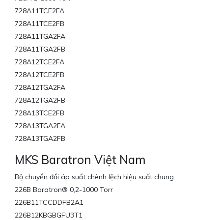
728A11TCE2FA
728A11TCE2FB
728A11TGA2FA
728A11TGA2FB
728A12TCE2FA
728A12TCE2FB
728A12TGA2FA
728A12TGA2FB
728A13TCE2FB
728A13TGA2FA
728A13TGA2FB
MKS Baratron Việt Nam
Bộ chuyển đổi áp suất chênh lệch hiệu suất chung
226B Baratron® 0,2-1000 Torr
226B11TCCDDFB2A1
226B12KBGBGFU3T1