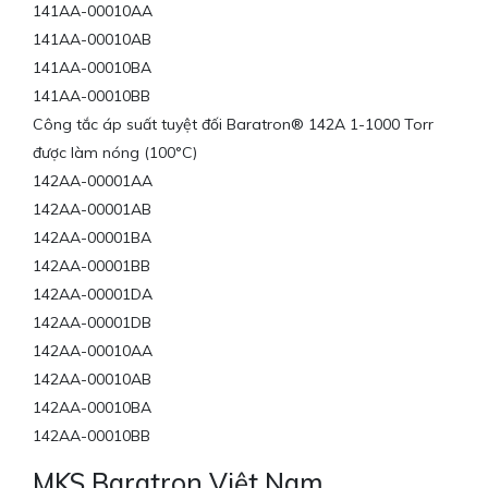
141AA-00010AA
141AA-00010AB
141AA-00010BA
141AA-00010BB
Công tắc áp suất tuyệt đối Baratron® 142A 1-1000 Torr
được làm nóng (100°C)
142AA-00001AA
142AA-00001AB
142AA-00001BA
142AA-00001BB
142AA-00001DA
142AA-00001DB
142AA-00010AA
142AA-00010AB
142AA-00010BA
142AA-00010BB
MKS Baratron Việt Nam