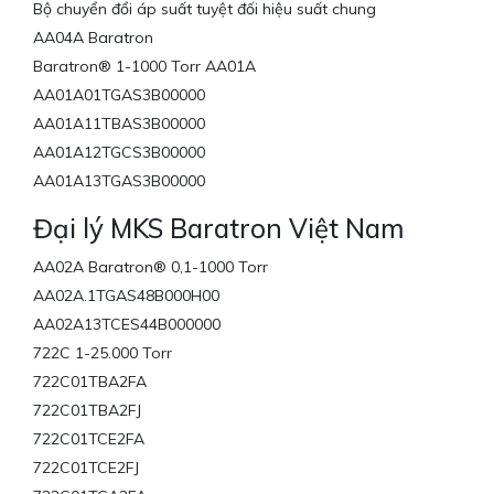
Bộ chuyển đổi áp suất tuyệt đối hiệu suất chung
AA04A Baratron
Baratron® 1-1000 Torr AA01A
AA01A01TGAS3B00000
AA01A11TBAS3B00000
AA01A12TGCS3B00000
AA01A13TGAS3B00000
Đại lý MKS Baratron Việt Nam
AA02A Baratron® 0,1-1000 Torr
AA02A.1TGAS48B000H00
AA02A13TCES44B000000
722C 1-25.000 Torr
722C01TBA2FA
722C01TBA2FJ
722C01TCE2FA
722C01TCE2FJ