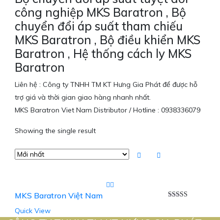
công nghiệp MKS Baratron , Bộ
chuyển đổi áp suất tham chiếu
MKS Baratron , Bộ điều khiển MKS
Baratron , Hệ thống cách ly MKS
Baratron
Liên hệ : Công ty TNHH TM KT Hưng Gia Phát để được hỗ
trợ giá và thời gian giao hàng nhanh nhất.
MKS Baratron Viet Nam Distributor / Hotline : 0938336079
Showing the single result
MKS Baratron Việt Nam
Được xếp
Quick View
hạng
5.00
5
sao