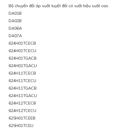
Bộ chuyển đổi áp suất tuyệt đối có sưởi hiệu suất cao
DA01B
DA02B
DA06A
DA07A
624H01TCECB
624H01TCECU
624H01TGACB
624H01TGACU
624H11TCECB
624H11TCECU
624H11TGACB
624H11TGACU
624H12TCECB
624H12TCECU
625H01TCEEB
625H01TCEU