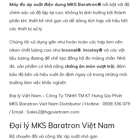
Máy đo áp suất điện dung MKS Baratron®
nổi bật với độ
chính xác và độ lặp lại cao, không bị ảnh hưởng bởi thành
phần khí, thiết kế nhỏ gọn và dễ dàng tích hợp với hầu hết
các thiết bị xử lý.
Chúng tôi sử dụng gần như hoàn toàn các hợp kim nền
niken chất lượng cao như
Inconel®
,
Incoloy®
và các vật
liệu tương đương để chế tạo đồng hồ đo màng chắn. Nhờ
đó, sản phẩm có khả năng
chống ăn mòn vượt trội
, đảm
bảo độ bền và hiệu suất ổn định ngay cả trong những môi
trường làm việc khắc nghiệt.
Đại lý Việt Nam – Công Ty TNHH TM KT Hưng Gia Phát
MKS Baratron Viet Nam Distributor / Hotline : 0938 336 079
/ Email : Sales2@hgpvietnam.com
Đại lý MKS Baratron Việt Nam
Bộ chuyển đổi và công tắc áp suất nhỏ gọn