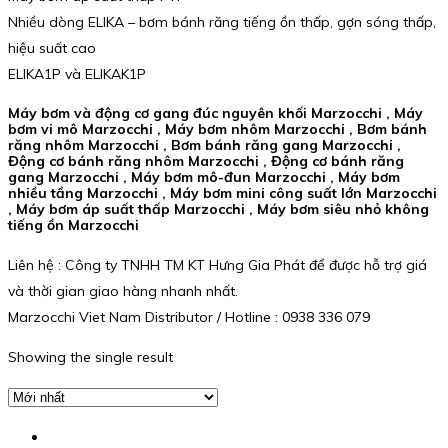
Nhiều dòng ELIKA – bơm bánh răng tiếng ồn thấp, gợn sóng thấp,
hiệu suất cao
ELIKA1P và ELIKAK1P
Máy bơm và động cơ gang đúc nguyên khối Marzocchi , Máy
bơm vi mô Marzocchi , Máy bơm nhôm Marzocchi , Bơm bánh
răng nhôm Marzocchi , Bơm bánh răng gang Marzocchi ,
Động cơ bánh răng nhôm Marzocchi , Động cơ bánh răng
gang Marzocchi , Máy bơm mô-đun Marzocchi , Máy bơm
nhiều tầng Marzocchi , Máy bơm mini công suất lớn Marzocchi
, Máy bơm áp suất thấp Marzocchi , Máy bơm siêu nhỏ không
tiếng ồn Marzocchi
Liên hệ : Công ty TNHH TM KT Hưng Gia Phát để được hỗ trợ giá
và thời gian giao hàng nhanh nhất.
Marzocchi Viet Nam Distributor / Hotline : 0938 336 079
Showing the single result