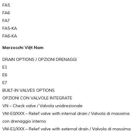
FA5
FA6
FA7
FA5-KA
FA6-KA
Marzocchi Việt Nam
DRAIN OPTIONS / OPZIONI DRENAGGI
E1
E6
E7
BUILT-IN VALVES OPTIONS
OPZIONI CON VALVOLE INTEGRATE
VN – Check valve / Valvola unidirezionale
VM-E0/XXX – Relief valve with internal drain / Valvola di massima
con drenaggio interno
VM-E1/XXX – Relief valve with external drain / Valvola di massima