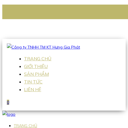
CÔNG TY TNHH TM KT HƯNG GIA PHÁT
Hotline
:
0938 336 079
Email
:
Sales2@hgpvietnam.com
TRANG CHỦ
GIỚI THIỆU
SẢN PHẨM
TIN TỨC
LIÊN HỆ
0
TRANG CHỦ