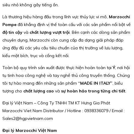
siêu nhỏ không gây tiếng ồn.
Là thương hiệu hàng đầu trong lĩnh vực thủy lực vi mô,
Marzocchi
Pompe
đã khẳng định vị thế toàn cầu với các sản phẩm nổi bật về
độ tin cậy
và
chất lượng vượt trội
. Bên cạnh các dòng sản phẩm
chuyên dụng, Marzocchi còn cung cấp đa dạng giải pháp đáp
ứng đầy đủ các yêu cầu tiêu chuẩn của thị trường về lưu lượng,
kiểu mặt bích, trục và cổng kết nối.
Toàn bộ quy trình sản xuất được thực hiện hoàn toàn tại
Ý
, nơi hội
tụ tinh hoa công nghệ và tay nghề thủ công truyền thống. Chúng
tôi tự hào mang đến những sản phẩm
“MADE IN ITALY”
, biểu
tượng cho
chất lượng cao
và
sự hoàn hảo trong từng chi tiết
.
Đại lý Việt Nam – Công Ty TNHH TM KT Hưng Gia Phát
Marzocchi Viet Nam Distributor / Hotline : 0938336079 / Email :
Sales2@hgpvietnam.com
Đại lý Marzocchi Việt Nam