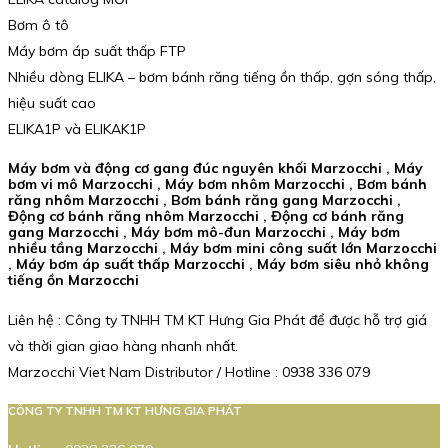
Bơm ô tô
Máy bơm áp suất thấp FTP
Nhiều dòng ELIKA – bơm bánh răng tiếng ồn thấp, gợn sóng thấp,
hiệu suất cao
ELIKA1P và ELIKAK1P
Máy bơm và động cơ gang đúc nguyên khối Marzocchi , Máy
bơm vi mô Marzocchi , Máy bơm nhôm Marzocchi , Bơm bánh
răng nhôm Marzocchi , Bơm bánh răng gang Marzocchi ,
Động cơ bánh răng nhôm Marzocchi , Động cơ bánh răng
gang Marzocchi , Máy bơm mô-đun Marzocchi , Máy bơm
nhiều tầng Marzocchi , Máy bơm mini công suất lớn Marzocchi
, Máy bơm áp suất thấp Marzocchi , Máy bơm siêu nhỏ không
tiếng ồn Marzocchi
Liên hệ : Công ty TNHH TM KT Hưng Gia Phát để được hỗ trợ giá
và thời gian giao hàng nhanh nhất.
Marzocchi Viet Nam Distributor / Hotline : 0938 336 079
CÔNG TY TNHH TM KT HƯNG GIA PHÁT