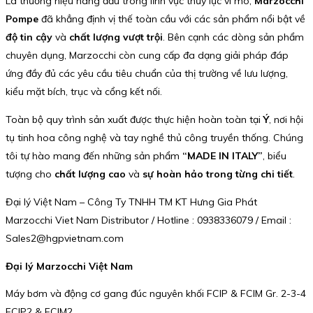
Là thương hiệu hàng đầu trong lĩnh vực thủy lực vi mô,
Marzocchi
Pompe
đã khẳng định vị thế toàn cầu với các sản phẩm nổi bật về
độ tin cậy
và
chất lượng vượt trội
. Bên cạnh các dòng sản phẩm
chuyên dụng, Marzocchi còn cung cấp đa dạng giải pháp đáp
ứng đầy đủ các yêu cầu tiêu chuẩn của thị trường về lưu lượng,
kiểu mặt bích, trục và cổng kết nối.
Toàn bộ quy trình sản xuất được thực hiện hoàn toàn tại
Ý
, nơi hội
tụ tinh hoa công nghệ và tay nghề thủ công truyền thống. Chúng
tôi tự hào mang đến những sản phẩm
“MADE IN ITALY”
, biểu
tượng cho
chất lượng cao
và
sự hoàn hảo trong từng chi tiết
.
Đại lý Việt Nam – Công Ty TNHH TM KT Hưng Gia Phát
Marzocchi Viet Nam Distributor / Hotline : 0938336079 / Email :
Sales2@hgpvietnam.com
Đại lý Marzocchi Việt Nam
Máy bơm và động cơ gang đúc nguyên khối FCIP & FCIM Gr. 2-3-4
FCIP2 & FCIM2