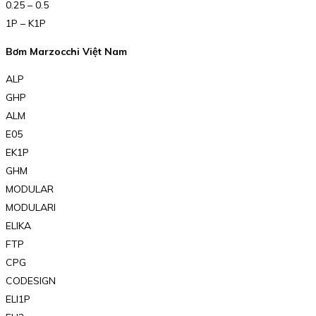
0.25 – 0.5
1P – K1P
Bơm Marzocchi Việt Nam
ALP
GHP
ALM
E05
EK1P
GHM
MODULAR
MODULARI
ELIKA
FTP
CPG
CODESIGN
ELI1P