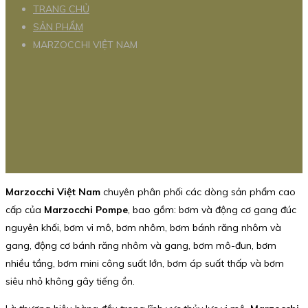
TRANG CHỦ
SẢN PHẨM
MARZOCCHI VIỆT NAM
Marzocchi Việt Nam
chuyên phân phối các dòng sản phẩm cao
cấp của
Marzocchi Pompe
, bao gồm: bơm và động cơ gang đúc
nguyên khối, bơm vi mô, bơm nhôm, bơm bánh răng nhôm và
gang, động cơ bánh răng nhôm và gang, bơm mô-đun, bơm
nhiều tầng, bơm mini công suất lớn, bơm áp suất thấp và bơm
siêu nhỏ không gây tiếng ồn.