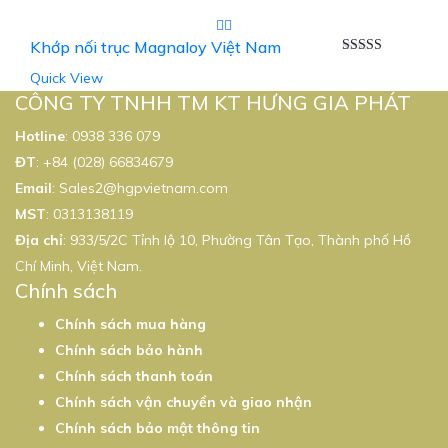
Khớp nối trục Magnaloy Việt Nam
Được xếp
Quick View
hạng
5.00
5
sao
CÔNG TY TNHH TM KT HƯNG GIA PHÁT
Hotline
:
0938 336 079
ĐT
:
+84 (028) 66834679
Email
:
Sales2@hgpvietnam.com
MST
:
0313138119
Địa chỉ
: 933/5/2C Tỉnh lộ 10, Phường Tân Tạo, Thành phố Hồ
Chí Minh, Việt Nam.
Chính sách
Chính sách mua hàng
Chính sách bảo hành
Chính sách thanh toán
Chính sách vận chuyển và giao nhận
Chính sách bảo mật thông tin