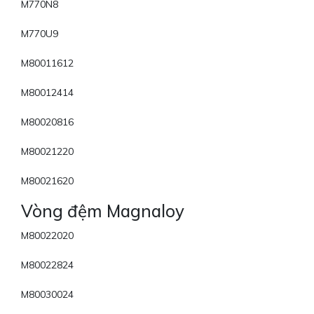
M770N8
M770U9
M80011612
M80012414
M80020816
M80021220
M80021620
Vòng đệm Magnaloy
M80022020
M80022824
M80030024