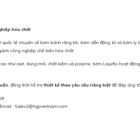
ghiệp hóa chất
t quốc tế chuyên về bơm bánh răng kín, bơm dẫn động từ và bơm ly t
gành công nghiệp chế biến hóa chất.
 cao như axit, dung môi, chất kiềm và polyme, bơm Liquiflo hoạt động
huẩn
, đồng thời hỗ trợ
thiết kế theo yêu cầu riêng biệt
để đáp ứng tố
át
9 / Email : Sales2@hgpvietnam.com