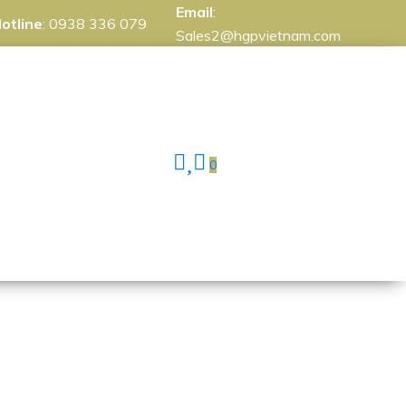
Email
:
otline
:
0938 336 079
Sales2@hgpvietnam.com
0