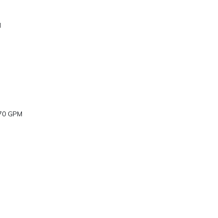
M
770 GPM