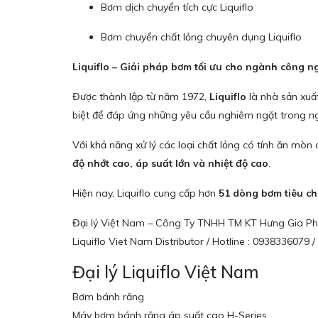
Bơm dịch chuyển tích cực Liquiflo
Bơm chuyển chất lỏng chuyên dụng Liquiflo
Liquiflo – Giải pháp bơm tối ưu cho ngành công n
Được thành lập từ năm 1972,
Liquiflo
là nhà sản xuấ
biệt để đáp ứng những yêu cầu nghiêm ngặt trong n
Với khả năng xử lý các loại chất lỏng có tính ăn mòn
độ nhớt cao, áp suất lớn và nhiệt độ cao
.
Hiện nay, Liquiflo cung cấp hơn
51 dòng bơm tiêu c
Đại lý Việt Nam – Công Ty TNHH TM KT Hưng Gia Ph
Liquiflo Viet Nam Distributor / Hotline : 093833607
Đại lý Liquiflo Việt Nam
Bơm bánh răng
Máy bơm bánh răng áp suất cao H-Series