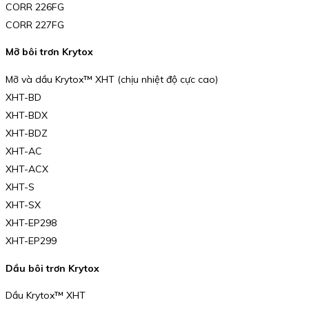
CORR 226FG
CORR 227FG
Mỡ bôi trơn Krytox
Mỡ và dầu Krytox™ XHT (chịu nhiệt độ cực cao)
XHT-BD
XHT-BDX
XHT-BDZ
XHT-AC
XHT-ACX
XHT-S
XHT-SX
XHT-EP298
XHT-EP299
Dầu bôi trơn Krytox
Dầu Krytox™ XHT