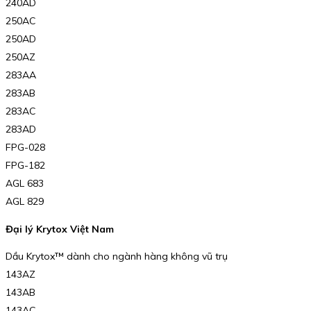
240AD
250AC
250AD
250AZ
283AA
283AB
283AC
283AD
FPG-028
FPG-182
AGL 683
AGL 829
Đại lý Krytox Việt Nam
Dầu Krytox™ dành cho ngành hàng không vũ trụ
143AZ
143AB
143AC