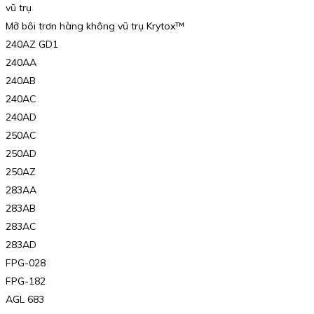
vũ trụ
Mỡ bôi trơn hàng không vũ trụ Krytox™
240AZ GD1
240AA
240AB
240AC
240AD
250AC
250AD
250AZ
283AA
283AB
283AC
283AD
FPG-028
FPG-182
AGL 683