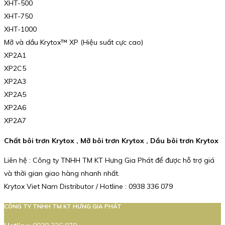
XHT-500
XHT-750
XHT-1000
Mỡ và dầu Krytox™ XP (Hiệu suất cực cao)
XP2A1
XP2C5
XP2A3
XP2A5
XP2A6
XP2A7
Chất bôi trơn Krytox , Mỡ bôi trơn Krytox , Dầu bôi trơn Krytox
Liên hệ : Công ty TNHH TM KT Hưng Gia Phát để được hỗ trợ giá
và thời gian giao hàng nhanh nhất.
Krytox Viet Nam Distributor / Hotline : 0938 336 079
CÔNG TY TNHH TM KT HƯNG GIA PHÁT