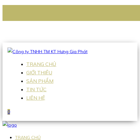
CÔNG TY TNHH TM KT HƯNG GIA PHÁT
Hotline
:
0938 336 079
Email
:
Sales2@hgpvietnam.com
TRANG CHỦ
GIỚI THIỆU
SẢN PHẨM
TIN TỨC
LIÊN HỆ
0
TRANG CHỦ