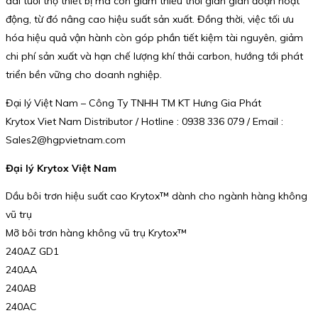
dài tuổi thọ thiết bị mà còn giảm thiểu thời gian gián đoạn hoạt
động, từ đó nâng cao hiệu suất sản xuất. Đồng thời, việc tối ưu
hóa hiệu quả vận hành còn góp phần tiết kiệm tài nguyên, giảm
chi phí sản xuất và hạn chế lượng khí thải carbon, hướng tới phát
triển bền vững cho doanh nghiệp.
Đại lý Việt Nam – Công Ty TNHH TM KT Hưng Gia Phát
Krytox Viet Nam Distributor / Hotline : 0938 336 079 / Email :
Sales2@hgpvietnam.com
Đại lý Krytox Việt Nam
Dầu bôi trơn hiệu suất cao Krytox™ dành cho ngành hàng không
vũ trụ
Mỡ bôi trơn hàng không vũ trụ Krytox™
240AZ GD1
240AA
240AB
240AC