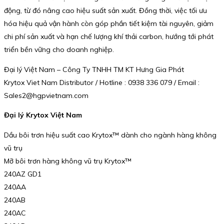
động, từ đó nâng cao hiệu suất sản xuất. Đồng thời, việc tối ưu
hóa hiệu quả vận hành còn góp phần tiết kiệm tài nguyên, giảm
chi phí sản xuất và hạn chế lượng khí thải carbon, hướng tới phát
triển bền vững cho doanh nghiệp.
Đại lý Việt Nam – Công Ty TNHH TM KT Hưng Gia Phát
Krytox Viet Nam Distributor / Hotline : 0938 336 079 / Email :
Sales2@hgpvietnam.com
Đại lý Krytox Việt Nam
Dầu bôi trơn hiệu suất cao Krytox™ dành cho ngành hàng không
vũ trụ
Mỡ bôi trơn hàng không vũ trụ Krytox™
240AZ GD1
240AA
240AB
240AC