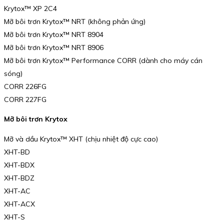
Krytox™ XP 2C4
Mỡ bôi trơn Krytox™ NRT (không phản ứng)
Mỡ bôi trơn Krytox™ NRT 8904
Mỡ bôi trơn Krytox™ NRT 8906
Mỡ bôi trơn Krytox™ Performance CORR (dành cho máy cán
sóng)
CORR 226FG
CORR 227FG
Mỡ bôi trơn Krytox
Mỡ và dầu Krytox™ XHT (chịu nhiệt độ cực cao)
XHT-BD
XHT-BDX
XHT-BDZ
XHT-AC
XHT-ACX
XHT-S