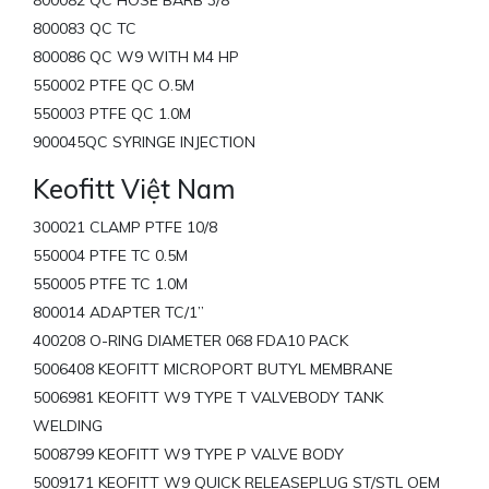
800082 QC HOSE BARB 3/8
800083 QC TC
800086 QC W9 WITH M4 HP
550002 PTFE QC O.5M
550003 PTFE QC 1.0M
900045QC SYRINGE INJECTION
Keofitt Việt Nam
300021 CLAMP PTFE 10/8
550004 PTFE TC 0.5M
550005 PTFE TC 1.0M
800014 ADAPTER TC/1”
400208 O-RING DIAMETER 068 FDA10 PACK
5006408 KEOFITT MICROPORT BUTYL MEMBRANE
5006981 KEOFITT W9 TYPE T VALVEBODY TANK
WELDING
5008799 KEOFITT W9 TYPE P VALVE BODY
5009171 KEOFITT W9 QUICK RELEASEPLUG ST/STL OEM