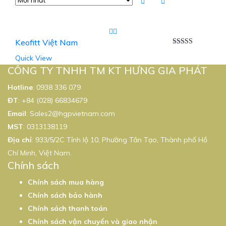
Keofitt Việt Nam
Được xếp
Quick View
hạng
5.00
5
sao
CÔNG TY TNHH TM KT HƯNG GIA PHÁT
Hotline
:
0938 336 079
ĐT
:
+84 (028) 66834679
Email
:
Sales2@hgpvietnam.com
MST
:
0313138119
Địa chỉ
: 933/5/2C Tỉnh lộ 10, Phường Tân Tạo, Thành phố Hồ
Chí Minh, Việt Nam.
Chính sách
Chính sách mua hàng
Chính sách bảo hành
Chính sách thanh toán
Chính sách vận chuyển và giao nhận