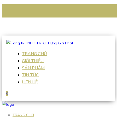
CÔNG TY TNHH TM KT HƯNG GIA PHÁT
Hotline
:
0938 336 079
Email
:
Sales2@hgpvietnam.com
TRANG CHỦ
GIỚI THIỆU
SẢN PHẨM
TIN TỨC
LIÊN HỆ
0
TRANG CHỦ