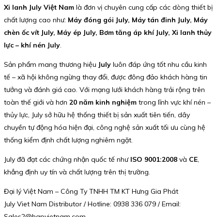
Xi lanh July Việt Nam
là đơn vị chuyên cung cấp các dòng thiết bị
chất lượng cao như:
Máy đóng gói July, Máy tán đinh July, Máy
chèn ốc vít July, Máy ép July, Bơm tăng áp khí July, Xi lanh thủy
lực – khí nén July
.
Sản phẩm mang thương hiệu
July
luôn đáp ứng tốt nhu cầu kinh
tế – xã hội không ngừng thay đổi, được đông đảo khách hàng tin
tưởng và đánh giá cao. Với mạng lưới khách hàng trải rộng trên
toàn thế giới và hơn
20 năm kinh nghiệm
trong lĩnh vực khí nén –
thủy lực, July sở hữu hệ thống thiết bị sản xuất tiên tiến, dây
chuyền tự động hóa hiện đại, công nghệ sản xuất tối ưu cùng hệ
thống kiểm định chất lượng nghiêm ngặt.
July đã đạt các chứng nhận quốc tế như
ISO 9001:2008
và
CE
,
khẳng định uy tín và chất lượng trên thị trường.
Đại lý Việt Nam – Công Ty TNHH TM KT Hưng Gia Phát
July Viet Nam Distributor / Hotline: 0938 336 079 / Email:
Sales2@hgpvietnam.com