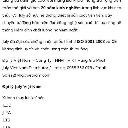
tưởng và đánh giá cao. Với mạng lưới khách hàng trải rộng trên
toàn thế giới và hơn
20 năm kinh nghiệm
trong lĩnh vực khí nén –
thủy lực, July sở hữu hệ thống thiết bị sản xuất tiên tiến, dây
chuyền tự động hóa hiện đại, công nghệ sản xuất tối ưu cùng hệ
thống kiểm định chất lượng nghiêm ngặt.
July đã đạt các chứng nhận quốc tế như
ISO 9001:2008
và
CE
,
khẳng định uy tín và chất lượng trên thị trường.
Đại lý Việt Nam – Công Ty TNHH TM KT Hưng Gia Phát
July Viet Nam Distributor / Hotline: 0938 336 079 / Email:
Sales2@hgpvietnam.com
Đại lý July Việt Nam
Xi lanh thủy lực khí nén
JLDD
JLEA
JLTB
JLTA