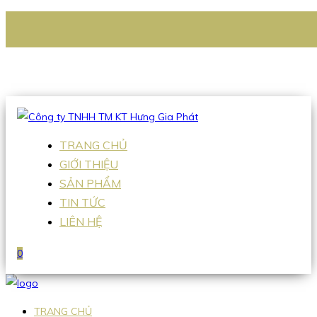
CÔNG TY TNHH TM KT HƯNG GIA PHÁT
Hotline
:
0938 336 079
Email
:
Sales2@hgpvietnam.com
TRANG CHỦ
GIỚI THIỆU
SẢN PHẨM
TIN TỨC
LIÊN HỆ
0
TRANG CHỦ