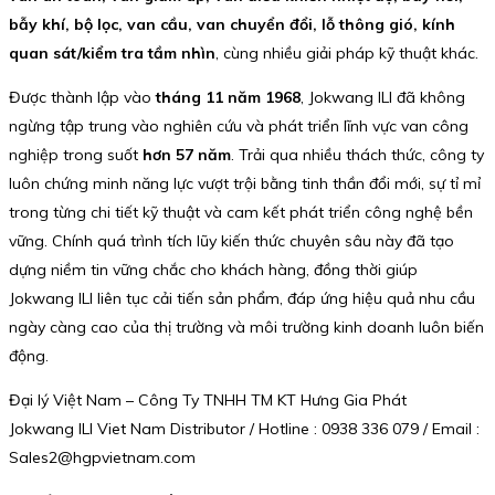
bẫy khí, bộ lọc, van cầu, van chuyển đổi, lỗ thông gió, kính
quan sát/kiểm tra tầm nhìn
, cùng nhiều giải pháp kỹ thuật khác.
Được thành lập vào
tháng 11 năm 1968
, Jokwang ILI đã không
ngừng tập trung vào nghiên cứu và phát triển lĩnh vực van công
nghiệp trong suốt
hơn 57 năm
. Trải qua nhiều thách thức, công ty
luôn chứng minh năng lực vượt trội bằng tinh thần đổi mới, sự tỉ mỉ
trong từng chi tiết kỹ thuật và cam kết phát triển công nghệ bền
vững. Chính quá trình tích lũy kiến thức chuyên sâu này đã tạo
dựng niềm tin vững chắc cho khách hàng, đồng thời giúp
Jokwang ILI liên tục cải tiến sản phẩm, đáp ứng hiệu quả nhu cầu
ngày càng cao của thị trường và môi trường kinh doanh luôn biến
động.
Đại lý Việt Nam – Công Ty TNHH TM KT Hưng Gia Phát
Jokwang ILI Viet Nam Distributor / Hotline : 0938 336 079 / Email :
Sales2@hgpvietnam.com