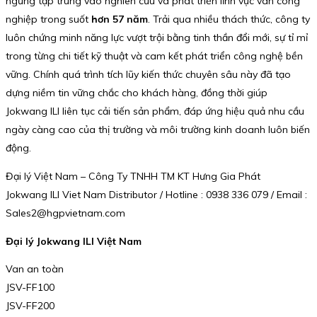
ngừng tập trung vào nghiên cứu và phát triển lĩnh vực van công
nghiệp trong suốt
hơn 57 năm
. Trải qua nhiều thách thức, công ty
luôn chứng minh năng lực vượt trội bằng tinh thần đổi mới, sự tỉ mỉ
trong từng chi tiết kỹ thuật và cam kết phát triển công nghệ bền
vững. Chính quá trình tích lũy kiến thức chuyên sâu này đã tạo
dựng niềm tin vững chắc cho khách hàng, đồng thời giúp
Jokwang ILI liên tục cải tiến sản phẩm, đáp ứng hiệu quả nhu cầu
ngày càng cao của thị trường và môi trường kinh doanh luôn biến
động.
Đại lý Việt Nam – Công Ty TNHH TM KT Hưng Gia Phát
Jokwang ILI Viet Nam Distributor / Hotline : 0938 336 079 / Email :
Sales2@hgpvietnam.com
Đại lý Jokwang ILI Việt Nam
Van an toàn
JSV-FF100
JSV-FF200