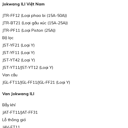
Jokwang ILI Việt Nam
JTR-FF12 (Loại phao bi (15A-50A))
JTR-BT21 (Loại gầu xúc (15A-25A))
JTR-PF11 (Loại Piston (25A))
Bộ lọc
JST-YF21 (Loại Y)
JST-YF11 (Loại Y)
JST-YT42 (Loại Y)
JST-YT11/JST-YT12 (Loại Y)
Van cầu
JGL-FT11/JGL-FF11/JGL-FF21 (Loại Y)
Van Jokwang ILI
Bẫy khí
JAT-FT11/JAT-FF31
Lỗ thông gió
JAV-FT11