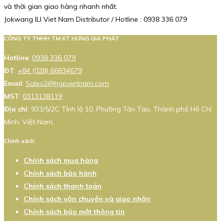
và thời gian giao hàng nhanh nhất.
Jokwang ILI Viet Nam Distributor / Hotline : 0938 336 079
CÔNG TY TNHH TM KT HƯNG GIA PHÁT
Hotline
:
0938 336 079
ĐT
:
+84 (028) 66834679
Email
:
Sales2@hgpvietnam.com
MST
:
0313138119
Địa chỉ
: 933/5/2C Tỉnh lộ 10, Phường Tân Tạo, Thành phố Hồ Chí
Minh, Việt Nam.
Chính sách
Chính sách mua hàng
Chính sách bảo hành
Chính sách thanh toán
Chính sách vận chuyển và giao nhận
Chính sách bảo mật thông tin