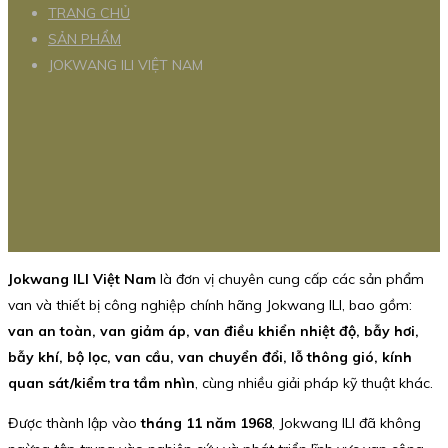
TRANG CHỦ
SẢN PHẨM
JOKWANG ILI VIỆT NAM
Jokwang ILI Việt Nam
là đơn vị chuyên cung cấp các sản phẩm
van và thiết bị công nghiệp chính hãng Jokwang ILI, bao gồm:
van an toàn, van giảm áp, van điều khiển nhiệt độ, bẫy hơi,
bẫy khí, bộ lọc, van cầu, van chuyển đổi, lỗ thông gió, kính
quan sát/kiểm tra tầm nhìn
, cùng nhiều giải pháp kỹ thuật khác.
Được thành lập vào
tháng 11 năm 1968
, Jokwang ILI đã không