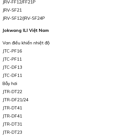
JRV-FF12/FF21P
JRV-SF21
JRV-SF12/JRV-SF24P
Jokwang ILI Việt Nam
Van điều khiển nhiệt độ
JTC-PF16
JTC-PF11
JTC-DF13
JTC-DF11
Bẫy hơi
JTR-DT22
JTR-DF21/24
JTR-DT41
JTR-DF41
JTR-DT31
JTR-DT23