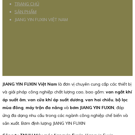
TRANG CHỦ
SẢN PHẨM
JIANG YIN FUXIN VIỆT NAM
JIANG YIN FUXIN Việt Nam
là đơn vị chuyên cung cấp các thiết bị
và giải pháp công nghiệp chất lượng cao, bao gồm:
van ngắt khí
áp suất âm
,
van cửa khí áp suất dương
,
van hai chiều
,
bộ lọc
mùa đông
,
máy trộn đa năng
và
bơm JIANG YIN FUXIN
, đáp
ứng đa dạng nhu cầu trong các ngành công nghiệp chế biến và
sản xuất. Bơm định lượng JIANG YIN FUXIN