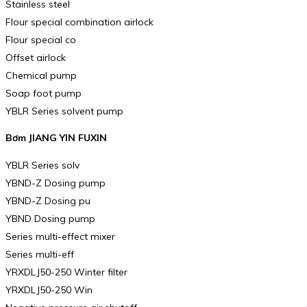
Stainless steel
Flour special combination airlock
Flour special co
Offset airlock
Chemical pump
Soap foot pump
YBLR Series solvent pump
Bơm JIANG YIN FUXIN
YBLR Series solv
YBND-Z Dosing pump
YBND-Z Dosing pu
YBND Dosing pump
Series multi-effect mixer
Series multi-eff
YRXDLJ50-250 Winter filter
YRXDLJ50-250 Win