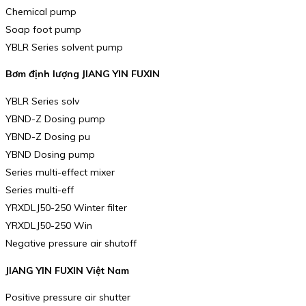
Chemical pump
Soap foot pump
YBLR Series solvent pump
Bơm định lượng JIANG YIN FUXIN
YBLR Series solv
YBND-Z Dosing pump
YBND-Z Dosing pu
YBND Dosing pump
Series multi-effect mixer
Series multi-eff
YRXDLJ50-250 Winter filter
YRXDLJ50-250 Win
Negative pressure air shutoff
JIANG YIN FUXIN Việt Nam
Positive pressure air shutter