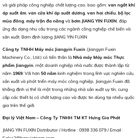
và giải pháp công nghiệp chất lượng cao, bao gồm:
van ngắt khí
áp suất âm
,
van cửa khí áp suất dương
,
van hai chiều
,
bộ lọc
mùa đông
,
máy trộn đa năng
và
bơm JIANG YIN FUXIN
, đáp
ứng đa dạng nhu cầu trong các ngành công nghiệp chế biến và
sản xuất. Bơm định lượng JIANG YIN FUXIN
Công ty TNHH Máy móc Jiangyin Fuxin
(Jiangyin Fuxin
Machinery Co., Ltd.) có tiền thân là
Nhà máy Máy móc Thực
phẩm Jiangyin
, một doanh nghiệp nhà nước được thành lập từ
năm
1969
. Với hơn
50 năm
kinh nghiệm trong lĩnh vực nghiên cứu,
sản xuất và phát triển máy móc công nghiệp, Jiangyin Fuxin đã
khẳng định vị thế là một trong những nhà sản xuất uy tín, cung
cấp các thiết bị có chất lượng cao và được tin dùng tại nhiều quốc
gia trên thế giới.
Đại lý Việt Nam – Công Ty TNHH TM KT Hưng Gia Phát
JIANG YIN FUXIN Distributor / Hotline : 0938 336 079 / Email :
Sales2@hgpvietnam.com