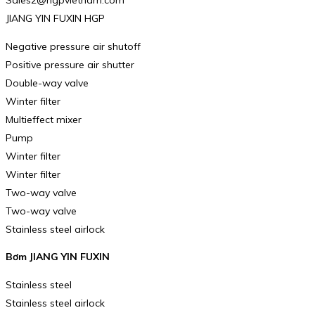
JIANG YIN FUXIN HGP
Negative pressure air shutoff
Positive pressure air shutter
Double-way valve
Winter filter
Multieffect mixer
Pump
Winter filter
Winter filter
Two-way valve
Two-way valve
Stainless steel airlock
Bơm JIANG YIN FUXIN
Stainless steel
Stainless steel airlock