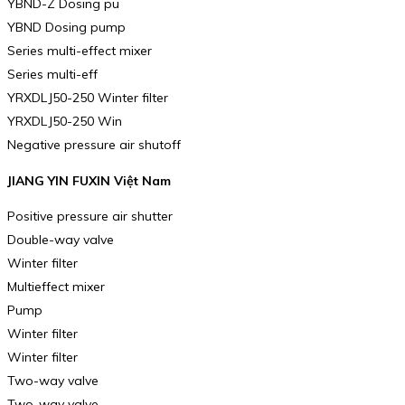
YBND-Z Dosing pu
YBND Dosing pump
Series multi-effect mixer
Series multi-eff
YRXDLJ50-250 Winter filter
YRXDLJ50-250 Win
Negative pressure air shutoff
JIANG YIN FUXIN Việt Nam
Positive pressure air shutter
Double-way valve
Winter filter
Multieffect mixer
Pump
Winter filter
Winter filter
Two-way valve
Two-way valve