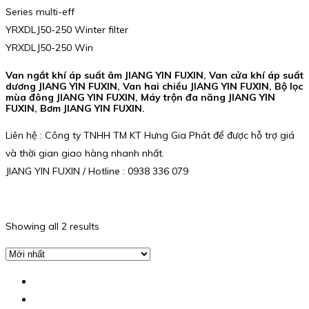
Series multi-eff
YRXDLJ50-250 Winter filter
YRXDLJ50-250 Win
Van ngắt khí áp suất âm JIANG YIN FUXIN, Van cửa khí áp suất
dương JIANG YIN FUXIN, Van hai chiều JIANG YIN FUXIN, Bộ lọc
mùa đông JIANG YIN FUXIN, Máy trộn đa năng JIANG YIN
FUXIN, Bơm JIANG YIN FUXIN.
Liên hệ : Công ty TNHH TM KT Hưng Gia Phát để được hỗ trợ giá
và thời gian giao hàng nhanh nhất.
JIANG YIN FUXIN / Hotline : 0938 336 079
Showing all 2 results