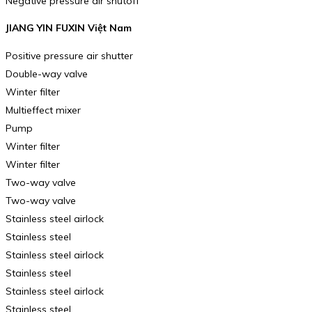
Negative pressure air shutoff
JIANG YIN FUXIN Việt Nam
Positive pressure air shutter
Double-way valve
Winter filter
Multieffect mixer
Pump
Winter filter
Winter filter
Two-way valve
Two-way valve
Stainless steel airlock
Stainless steel
Stainless steel airlock
Stainless steel
Stainless steel airlock
Stainless steel