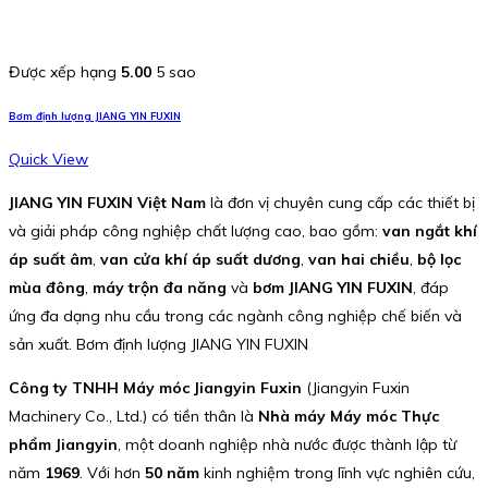
Được xếp hạng
5.00
5 sao
Bơm định lượng JIANG YIN FUXIN
Quick View
JIANG YIN FUXIN Việt Nam
là đơn vị chuyên cung cấp các thiết bị
và giải pháp công nghiệp chất lượng cao, bao gồm:
van ngắt khí
áp suất âm
,
van cửa khí áp suất dương
,
van hai chiều
,
bộ lọc
mùa đông
,
máy trộn đa năng
và
bơm JIANG YIN FUXIN
, đáp
ứng đa dạng nhu cầu trong các ngành công nghiệp chế biến và
sản xuất. Bơm định lượng JIANG YIN FUXIN
Công ty TNHH Máy móc Jiangyin Fuxin
(Jiangyin Fuxin
Machinery Co., Ltd.) có tiền thân là
Nhà máy Máy móc Thực
phẩm Jiangyin
, một doanh nghiệp nhà nước được thành lập từ
năm
1969
. Với hơn
50 năm
kinh nghiệm trong lĩnh vực nghiên cứu,