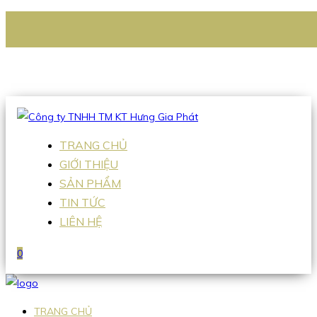
CÔNG TY TNHH TM KT HƯNG GIA PHÁT
Hotline
:
0938 336 079
Email
:
Sales2@hgpvietnam.com
TRANG CHỦ
GIỚI THIỆU
SẢN PHẨM
TIN TỨC
LIÊN HỆ
0
TRANG CHỦ