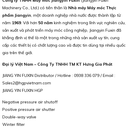
Công ty TNHH Máy móc Jiangyin Fuxin
(Jiangyin Fuxin
Machinery Co., Ltd.) có tiền thân là
Nhà máy Máy móc Thực
phẩm Jiangyin
, một doanh nghiệp nhà nước được thành lập từ
năm
1969
. Với hơn
50 năm
kinh nghiệm trong lĩnh vực nghiên cứu,
sản xuất và phát triển máy móc công nghiệp, Jiangyin Fuxin đã
khẳng định vị thế là một trong những nhà sản xuất uy tín, cung
cấp các thiết bị có chất lượng cao và được tin dùng tại nhiều quốc
gia trên thế giới.
Đại lý Việt Nam – Công Ty TNHH TM KT Hưng Gia Phát
JIANG YIN FUXIN Distributor / Hotline : 0938 336 079 / Email :
Sales2@hgpvietnam.com
JIANG YIN FUXIN HGP
Negative pressure air shutoff
Positive pressure air shutter
Double-way valve
Winter filter