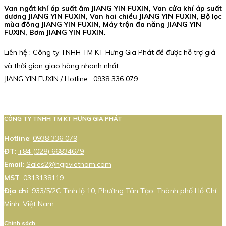
Van ngắt khí áp suất âm JIANG YIN FUXIN, Van cửa khí áp suất
dương JIANG YIN FUXIN, Van hai chiều JIANG YIN FUXIN, Bộ lọc
mùa đông JIANG YIN FUXIN, Máy trộn đa năng JIANG YIN
FUXIN, Bơm JIANG YIN FUXIN.
Liên hệ : Công ty TNHH TM KT Hưng Gia Phát để được hỗ trợ giá
và thời gian giao hàng nhanh nhất.
JIANG YIN FUXIN / Hotline : 0938 336 079
CÔNG TY TNHH TM KT HƯNG GIA PHÁT
Hotline
:
0938 336 079
ĐT
:
+84 (028) 66834679
Email
:
Sales2@hgpvietnam.com
MST
:
0313138119
Địa chỉ
: 933/5/2C Tỉnh lộ 10, Phường Tân Tạo, Thành phố Hồ Chí
Minh, Việt Nam.
Chính sách